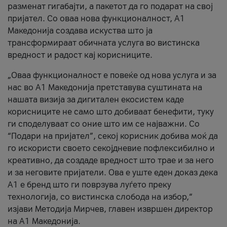
разменат гигабајти, а пакетот да го подарат на свој
пријател. Со оваа нова функционалност, А1
Македонија создава искуства што ја
трансформираат обичната услуга во вистинска
вредност и радост кај корисниците.
„Оваа функционалност е повеќе од нова услуга и за
нас во А1 Македонија претставува суштината на
нашата визија за дигитален екосистем каде
корисниците не само што добиваат бенефити, туку
ги споделуваат со оние што им се најважни. Со
“Подари на пријател”, секој корисник добива моќ да
го искористи своето секојдневие пофлексибилно и
креативно, да создаде вредност што трае и за него
и за неговите пријатели. Ова е уште еден доказ дека
А1 е бренд што ги поврзува луѓето преку
технологија, со вистинска слобода на избор,“
изјави Методија Мирчев, главен извршен директор
на А1 Македонија.