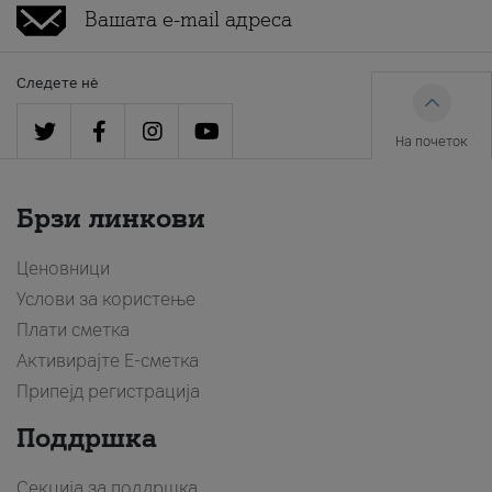
Следете нè
На почеток
Брзи линкови
Ценовници
Услови за користење
Плати сметка
Активирајте Е-сметка
Припејд регистрација
Поддршка
Секција за поддршка