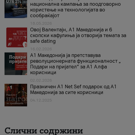
национална кампања за поодговорно
користење на технологијата во
сообраќајот
18.05.2026
Овој Валентајн, A1 Македонија и 6
скопски кафулиња ја отворија темата за
safe dating
16.02.2026
А1 Македонија ја претставува
револуционерната функционалност „
Подари на пријател“ за А1 Алфа
корисници
02.02.2026
Празничен A1 Net Sеf подарок од А1
Македонија за сите корисници
04.12.2025
Слични содржини