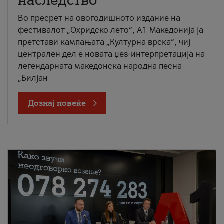
наследство
Во пресрет на овогодишното издание на
фестивалот „Охридско лето“, А1 Македонија ја
претстави кампањата „Културна врска“, чиј
централен дел е новата џез-интерпретација на
легендарната македонска народна песна
„Билјан
Дознај повеќе