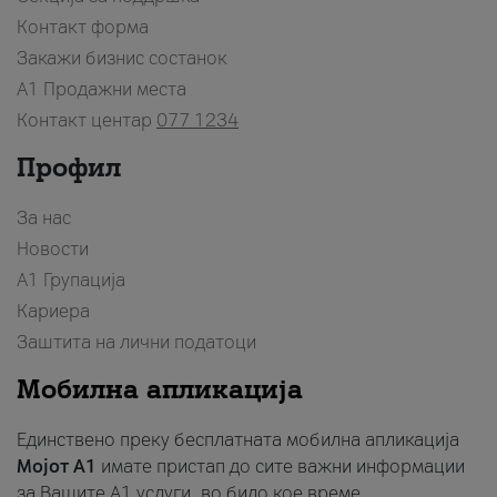
Контакт форма
Закажи бизнис состанок
A1 Продажни места
Контакт центар
077 1234
Профил
За нас
Новости
А1 Групација
Кариера
Заштита на лични податоци
Мобилна апликација
Единствено преку бесплатната мобилна апликација
Мојот A1
имате пристап до сите важни информации
за Вашите A1 услуги, во било кое време.