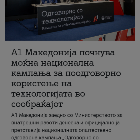
A1 Македонија почнува
моќна национална
кампања за поодговорно
користење на
технологијата во
сообраќајот
A1 Македонија заедно со Министерството за
внатрешни работи денеска и официјално ја
претставија националната општествено
одговорна кампања „Одговорно со