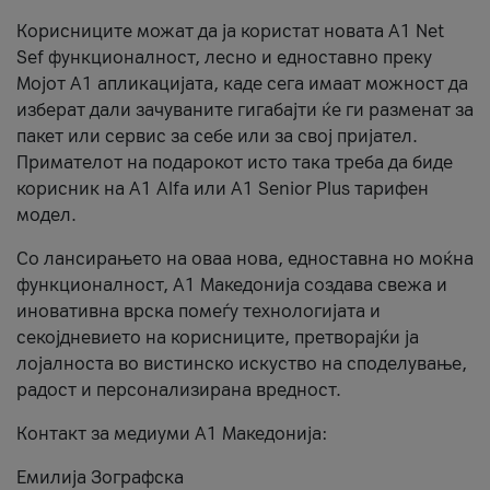
Корисниците можат да ја користат новата А1 Net
Sef функционалност, лесно и едноставно преку
Мојот А1 апликацијата, каде сега имаат можност да
изберат дали зачуваните гигабајти ќе ги разменат за
пакет или сервис за себе или за свој пријател.
Примателот на подарокот исто така треба да биде
корисник на А1 Alfa или A1 Senior Plus тарифен
модел.
Со лансирањето на оваа нова, едноставна но моќна
функционалност, А1 Македонија создава свежа и
иновативна врска помеѓу технологијата и
секојдневието на корисниците, претворајќи ја
лојалноста во вистинско искуство на споделување,
радост и персонализирана вредност.
Контакт за медиуми А1 Македонија:
Емилија Зографска