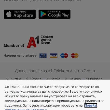
Member of
Начини на плаќање
Дознај повеќе за A1 Telekom Austria Group
A1 Austria
A1 Croatia
A1 Serbia
A1 Belarus
A1 Bulgaria
A1 Slovenia
A1 Digital
Со кликање на копчето "Се согласувам", се согласувате да
зачуваме колачиња за да го подобриме Вашето корисничко
искуство преку анализа на употребата на веб-страната,
подобрување на навигацијата и прикажување на релевантна
содржина. За повеќе информации проверете на
Повеќе