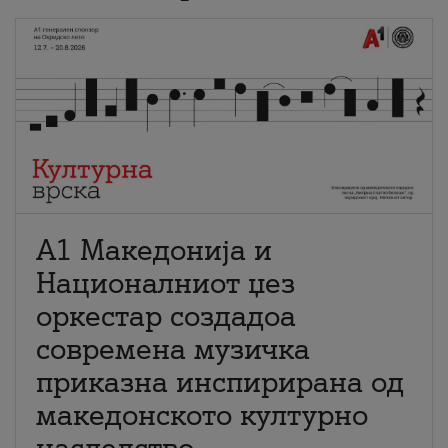
А1 Македонија и
Националниот џез
оркестар создадоа
современа музичка
приказна инспирирана од
македонското културно