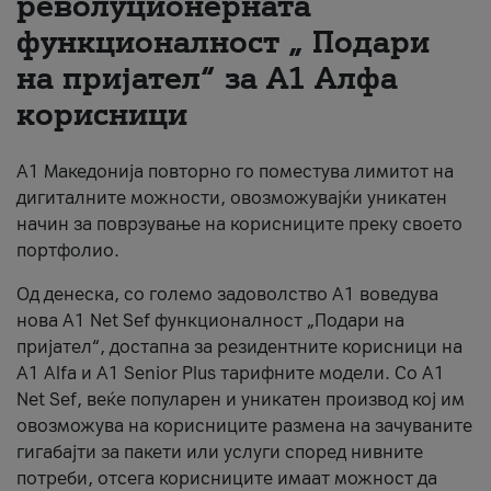
револуционерната
функционалност „ Подари
За нас
на пријател“ за А1 Алфа
#ПодобарОнлајн
корисници
А1 Македонија повторно го поместува лимитот на
дигиталните можности, овозможувајќи уникатен
начин за поврзување на корисниците преку своето
портфолио.
Од денеска, со големо задоволство А1 воведува
нова A1 Net Sef функционалност „Подари на
пријател“, достапна за резидентните корисници на
А1 Alfa и A1 Senior Plus тарифните модели. Со A1
Net Sef, веќе популарен и уникатен производ кој им
овозможува на корисниците размена на зачуваните
гигабајти за пакети или услуги според нивните
потреби, отсега корисниците имаат можност да