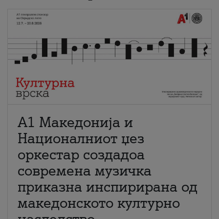
А1 Македонија и
Националниот џез
оркестар создадоа
современа музичка
приказна инспирирана од
македонското културно