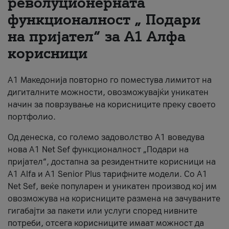
револуционерната
функционалност „ Подари
За нас
на пријател“ за А1 Алфа
#ПодобарОнлајн
корисници
А1 Македонија повторно го поместува лимитот на
дигиталните можности, овозможувајќи уникатен
начин за поврзување на корисниците преку своето
портфолио.
Од денеска, со големо задоволство А1 воведува
нова A1 Net Sef функционалност „Подари на
пријател“, достапна за резидентните корисници на
А1 Alfa и A1 Senior Plus тарифните модели. Со A1
Net Sef, веќе популарен и уникатен производ кој им
овозможува на корисниците размена на зачуваните
гигабајти за пакети или услуги според нивните
потреби, отсега корисниците имаат можност да