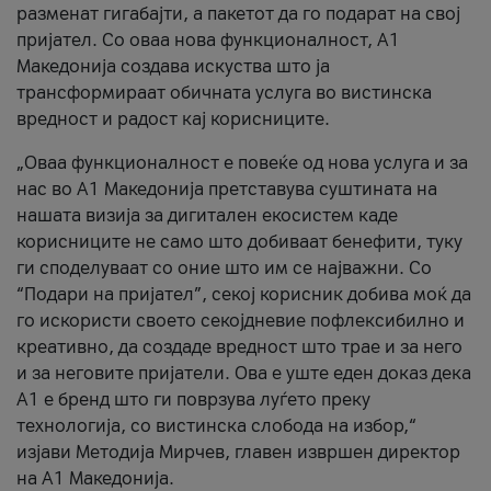
разменат гигабајти, а пакетот да го подарат на свој
пријател. Со оваа нова функционалност, А1
Македонија создава искуства што ја
трансформираат обичната услуга во вистинска
вредност и радост кај корисниците.
„Оваа функционалност е повеќе од нова услуга и за
нас во А1 Македонија претставува суштината на
нашата визија за дигитален екосистем каде
корисниците не само што добиваат бенефити, туку
ги споделуваат со оние што им се најважни. Со
“Подари на пријател”, секој корисник добива моќ да
го искористи своето секојдневие пофлексибилно и
креативно, да создаде вредност што трае и за него
и за неговите пријатели. Ова е уште еден доказ дека
А1 е бренд што ги поврзува луѓето преку
технологија, со вистинска слобода на избор,“
изјави Методија Мирчев, главен извршен директор
на А1 Македонија.