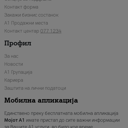
Контакт форма
Закажи бизнис состанок
A1 Продажни места
Контакт центар
077 1234
Профил
За нас
Новости
А1 Групација
Кариера
Заштита на лични податоци
Мобилна апликација
Единствено преку бесплатната мобилна апликација
Мојот A1
имате пристап до сите важни информации
за Вашите A1 услуги, во било кое време.