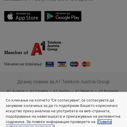
Member of
Начини на плаќање
Дознај повеќе за A1 Telekom Austria Group
A1 Austria
A1 Croatia
A1 Serbia
A1 Belarus
A1 Bulgaria
A1 Slovenia
A1 Digital
Со кликање на копчето "Се согласувам", се согласувате да
зачуваме колачиња за да го подобриме Вашето корисничко
искуство преку анализа на употребата на веб-страната,
подобрување на навигацијата и прикажување на релевантна
содржина. За повеќе информации проверете на
Повеќе