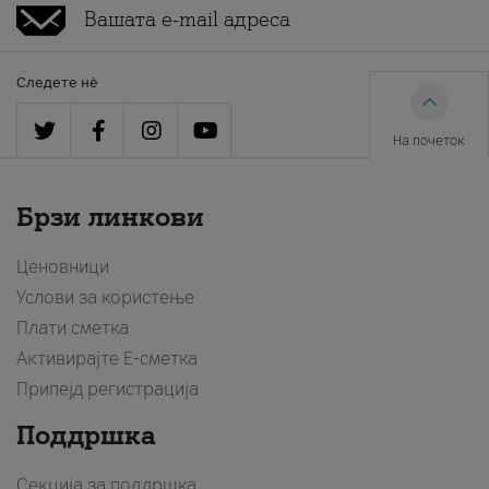
Следете нè
На почеток
Брзи линкови
Ценовници
Услови за користење
Плати сметка
Активирајте Е-сметка
Припејд регистрација
Поддршка
Секција за поддршка