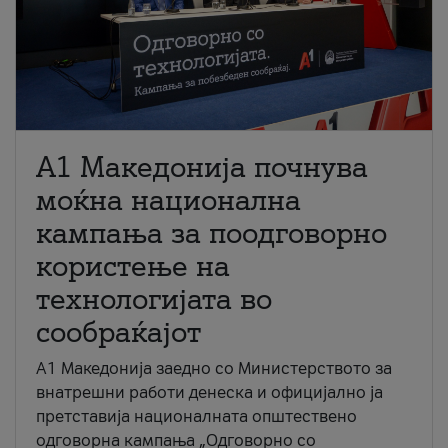
A1 Македонија почнува
моќна национална
кампања за поодговорно
користење на
технологијата во
сообраќајот
A1 Македонија заедно со Министерството за
внатрешни работи денеска и официјално ја
претставија националната општествено
одговорна кампања „Одговорно со