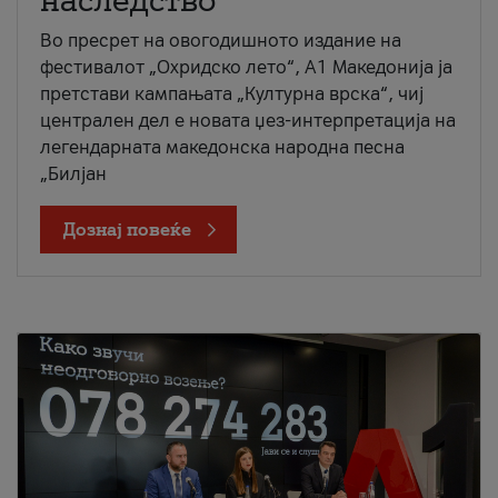
наследство
Во пресрет на овогодишното издание на
фестивалот „Охридско лето“, А1 Македонија ја
претстави кампањата „Културна врска“, чиј
централен дел е новата џез-интерпретација на
легендарната македонска народна песна
„Билјан
Дознај повеќе