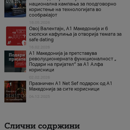
национална кампања за поодговорно
користење на технологијата во
сообраќајот
18.05.2026
Овој Валентајн, A1 Македонија и 6
скопски кафулиња ја отворија темата за
safe dating
16.02.2026
А1 Македонија ја претставува
револуционерната функционалност „
Подари на пријател“ за А1 Алфа
корисници
02.02.2026
Празничен A1 Net Sеf подарок од А1
Македонија за сите корисници
04.12.2025
Слични содржини