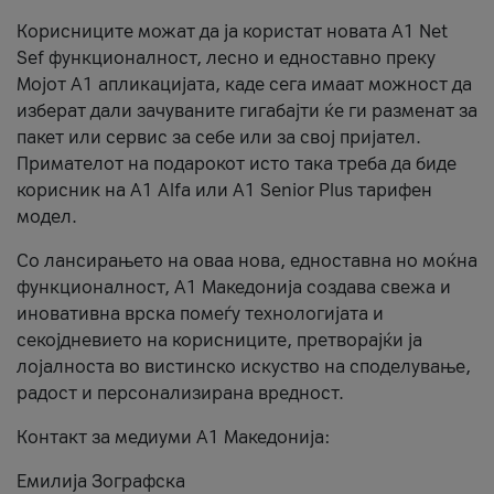
Корисниците можат да ја користат новата А1 Net
Sef функционалност, лесно и едноставно преку
Мојот А1 апликацијата, каде сега имаат можност да
изберат дали зачуваните гигабајти ќе ги разменат за
пакет или сервис за себе или за свој пријател.
Примателот на подарокот исто така треба да биде
корисник на А1 Alfa или A1 Senior Plus тарифен
модел.
Со лансирањето на оваа нова, едноставна но моќна
функционалност, А1 Македонија создава свежа и
иновативна врска помеѓу технологијата и
секојдневието на корисниците, претворајќи ја
лојалноста во вистинско искуство на споделување,
радост и персонализирана вредност.
Контакт за медиуми А1 Македонија:
Емилија Зографска