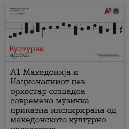
А1 Македонија и
Националниот џез
оркестар создадоа
современа музичка
приказна инспирирана од
македонското културно