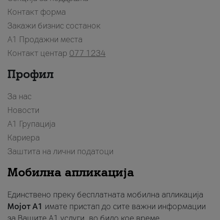
Контакт форма
Закажи бизнис состанок
A1 Продажни места
Контакт центар
077 1234
Профил
За нас
Новости
А1 Групација
Кариера
Заштита на лични податоци
Мобилна апликација
Единствено преку бесплатната мобилна апликација
Мојот A1
имате пристап до сите важни информации
за Вашите A1 услуги, во било кое време.