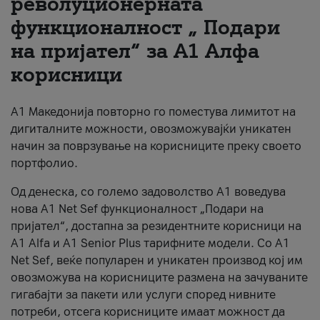
револуционерната
функционалност „ Подари
За нас
на пријател“ за А1 Алфа
#ПодобарОнлајн
корисници
А1 Македонија повторно го поместува лимитот на
дигиталните можности, овозможувајќи уникатен
начин за поврзување на корисниците преку своето
портфолио.
Од денеска, со големо задоволство А1 воведува
нова A1 Net Sef функционалност „Подари на
пријател“, достапна за резидентните корисници на
А1 Alfa и A1 Senior Plus тарифните модели. Со A1
Net Sef, веќе популарен и уникатен производ кој им
овозможува на корисниците размена на зачуваните
гигабајти за пакети или услуги според нивните
потреби, отсега корисниците имаат можност да