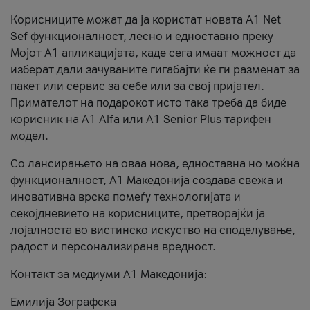
Корисниците можат да ја користат новата А1 Net
Sef функционалност, лесно и едноставно преку
Мојот А1 апликацијата, каде сега имаат можност да
изберат дали зачуваните гигабајти ќе ги разменат за
пакет или сервис за себе или за свој пријател.
Примателот на подарокот исто така треба да биде
корисник на А1 Alfa или A1 Senior Plus тарифен
модел.
Со лансирањето на оваа нова, едноставна но моќна
функционалност, А1 Македонија создава свежа и
иновативна врска помеѓу технологијата и
секојдневието на корисниците, претворајќи ја
лојалноста во вистинско искуство на споделување,
радост и персонализирана вредност.
Контакт за медиуми А1 Македонија:
Емилија Зографска