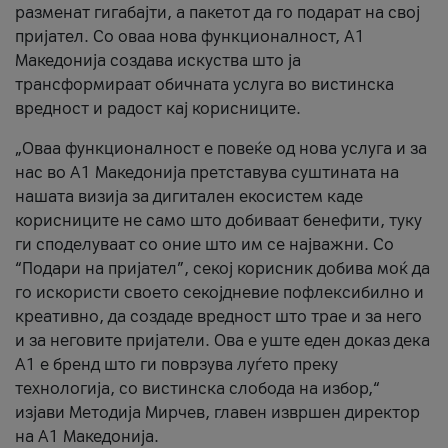
разменат гигабајти, а пакетот да го подарат на свој
пријател. Со оваа нова функционалност, А1
Македонија создава искуства што ја
трансформираат обичната услуга во вистинска
вредност и радост кај корисниците.
„Оваа функционалност е повеќе од нова услуга и за
нас во А1 Македонија претставува суштината на
нашата визија за дигитален екосистем каде
корисниците не само што добиваат бенефити, туку
ги споделуваат со оние што им се најважни. Со
“Подари на пријател”, секој корисник добива моќ да
го искористи своето секојдневие пофлексибилно и
креативно, да создаде вредност што трае и за него
и за неговите пријатели. Ова е уште еден доказ дека
А1 е бренд што ги поврзува луѓето преку
технологија, со вистинска слобода на избор,“
изјави Методија Мирчев, главен извршен директор
на А1 Македонија.