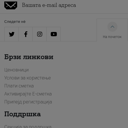
Следете нè
На почеток
Брзи линкови
Ценовници
Услови за користење
Плати сметка
Активирајте Е-сметка
Припејд регистрација
Поддршка
Секција за поддршка