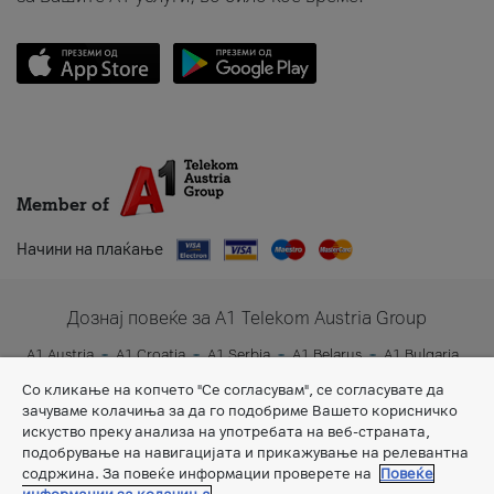
Member of
Начини на плаќање
Дознај повеќе за A1 Telekom Austria Group
A1 Austria
A1 Croatia
A1 Serbia
A1 Belarus
A1 Bulgaria
A1 Slovenia
A1 Digital
Со кликање на копчето "Се согласувам", се согласувате да
зачуваме колачиња за да го подобриме Вашето корисничко
искуство преку анализа на употребата на веб-страната,
подобрување на навигацијата и прикажување на релевантна
содржина. За повеќе информации проверете на
Повеќе