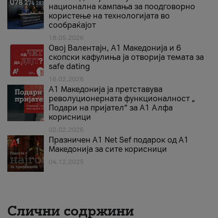
национална кампања за поодговорно
користење на технологијата во
сообраќајот
18.05.2026
Овој Валентајн, A1 Македонија и 6
скопски кафулиња ја отворија темата за
safe dating
16.02.2026
А1 Македонија ја претставува
револуционерната функционалност „
Подари на пријател“ за А1 Алфа
корисници
02.02.2026
Празничен A1 Net Sеf подарок од А1
Македонија за сите корисници
04.12.2025
Слични содржини