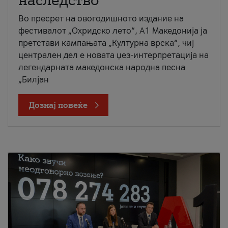
наследство
Во пресрет на овогодишното издание на
фестивалот „Охридско лето“, А1 Македонија ја
претстави кампањата „Културна врска“, чиј
централен дел е новата џез-интерпретација на
легендарната македонска народна песна
„Билјан
Дознај повеќе