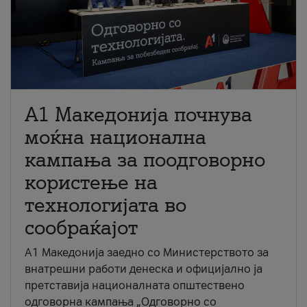
A1 Македонија почнува
моќна национална
кампања за поодговорно
користење на
технологијата во
сообраќајот
A1 Македонија заедно со Министерството за
внатрешни работи денеска и официјално ја
претставија националната општествено
одговорна кампања „Одговорно со