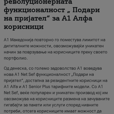
револуционерната
функционалност „ Подари
За нас
на пријател“ за А1 Алфа
#ПодобарОнлајн
корисници
А1 Македонија повторно го поместува лимитот на
дигиталните можности, овозможувајќи уникатен
начин за поврзување на корисниците преку своето
портфолио.
Од денеска, со големо задоволство А1 воведува
нова A1 Net Sef функционалност „Подари на
пријател“, достапна за резидентните корисници на
А1 Alfa и A1 Senior Plus тарифните модели. Со A1
Net Sef, веќе популарен и уникатен производ кој им
овозможува на корисниците размена на зачуваните
гигабајти за пакети или услуги според нивните
потреби, отсега корисниците имаат можност да