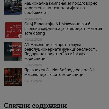
национална кампања за поодговорно
користење на технологијата во
сообраќајот
18.05.2026
Овој Валентајн, A1 Македонија и 6
скопски кафулиња ја отворија темата за
safe dating
16.02.2026
А1 Македонија ја претставува
револуционерната функционалност „
Подари на пријател“ за А1 Алфа
корисници
02.02.2026
Празничен A1 Net Sеf подарок од А1
Македонија за сите корисници
04.12.2025
Слични содржини