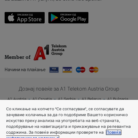
Member of
Начини на плаќање
Дознај повеќе за A1 Telekom Austria Group
A1 Austria
A1 Croatia
A1 Serbia
A1 Belarus
A1 Bulgaria
A1 Slovenia
A1 Digital
Со кликање на копчето "Се согласувам", се согласувате да
зачуваме колачиња за да го подобриме Вашето корисничко
искуство преку анализа на употребата на веб-страната,
подобрување на навигацијата и прикажување на релевантна
содржина. За повеќе информации проверете на
Повеќе