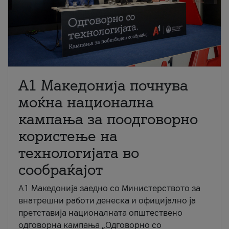
A1 Македонија почнува
моќна национална
кампања за поодговорно
користење на
технологијата во
сообраќајот
A1 Македонија заедно со Министерството за
внатрешни работи денеска и официјално ја
претставија националната општествено
одговорна кампања „Одговорно со