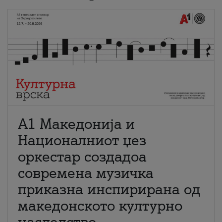
А1 Македонија и
Националниот џез
оркестар создадоа
современа музичка
приказна инспирирана од
македонското културно