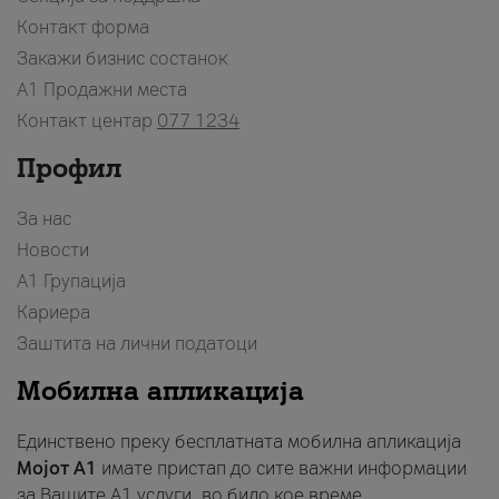
Контакт форма
Закажи бизнис состанок
A1 Продажни места
Контакт центар
077 1234
Профил
За нас
Новости
А1 Групација
Кариера
Заштита на лични податоци
Мобилна апликација
Единствено преку бесплатната мобилна апликација
Мојот A1
имате пристап до сите важни информации
за Вашите A1 услуги, во било кое време.