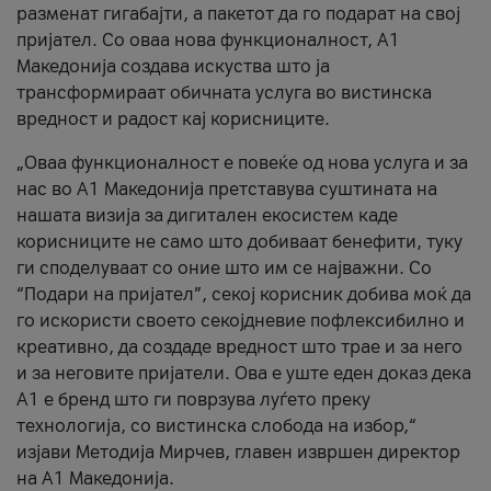
разменат гигабајти, а пакетот да го подарат на свој
пријател. Со оваа нова функционалност, А1
Македонија создава искуства што ја
трансформираат обичната услуга во вистинска
вредност и радост кај корисниците.
„Оваа функционалност е повеќе од нова услуга и за
нас во А1 Македонија претставува суштината на
нашата визија за дигитален екосистем каде
корисниците не само што добиваат бенефити, туку
ги споделуваат со оние што им се најважни. Со
“Подари на пријател”, секој корисник добива моќ да
го искористи своето секојдневие пофлексибилно и
креативно, да создаде вредност што трае и за него
и за неговите пријатели. Ова е уште еден доказ дека
А1 е бренд што ги поврзува луѓето преку
технологија, со вистинска слобода на избор,“
изјави Методија Мирчев, главен извршен директор
на А1 Македонија.