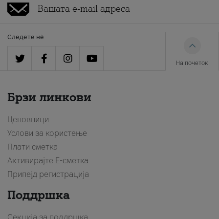
Следете нè
На почеток
Брзи линкови
Ценовници
Услови за користење
Плати сметка
Активирајте Е-сметка
Припејд регистрација
Поддршка
Секција за поддршка