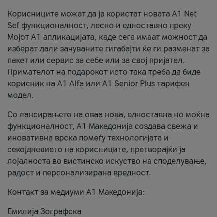
Корисниците можат да ја користат новата А1 Net
Sef функционалност, лесно и едноставно преку
Мојот А1 апликацијата, каде сега имаат можност да
изберат дали зачуваните гигабајти ќе ги разменат за
пакет или сервис за себе или за свој пријател.
Примателот на подарокот исто така треба да биде
корисник на А1 Alfa или A1 Senior Plus тарифен
модел.
Со лансирањето на оваа нова, едноставна но моќна
функционалност, А1 Македонија создава свежа и
иновативна врска помеѓу технологијата и
секојдневието на корисниците, претворајќи ја
лојалноста во вистинско искуство на споделување,
радост и персонализирана вредност.
Контакт за медиуми А1 Македонија:
Емилија Зографска