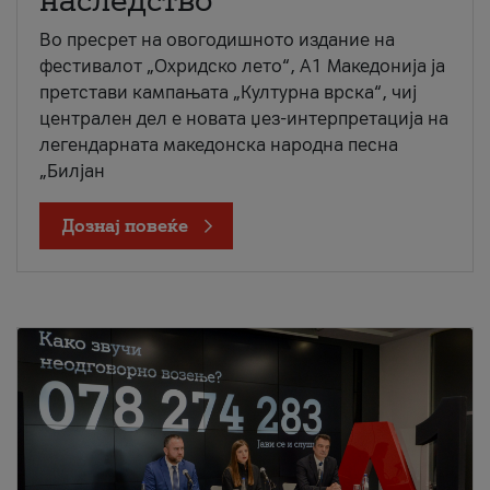
наследство
Во пресрет на овогодишното издание на
фестивалот „Охридско лето“, А1 Македонија ја
претстави кампањата „Културна врска“, чиј
централен дел е новата џез-интерпретација на
легендарната македонска народна песна
„Билјан
Дознај повеќе