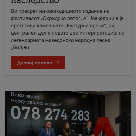
наследство
Во пресрет на овогодишното издание на
фестивалот „Охридско лето“, А1 Македонија ја
претстави кампањата „Културна врска“, чиј
централен дел е новата џез-интерпретација на
легендарната македонска народна песна
„Билјан
Дознај повеќе