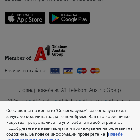
Member of
Начини на плаќање
Дознај повеќе за A1 Telekom Austria Group
A1 Austria
A1 Croatia
A1 Serbia
A1 Belarus
A1 Bulgaria
A1 Slovenia
A1 Digital
Со кликање на копчето "Се согласувам", се согласувате да
зачуваме колачиња за да го подобриме Вашето корисничко
искуство преку анализа на употребата на веб-страната,
подобрување на навигацијата и прикажување на релевантна
содржина. За повеќе информации проверете на
Повеќе