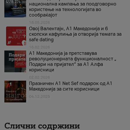
национална кампања за поодговорно
користење на технологијата во
сообраќајот
18.05.2026
Овој Валентајн, A1 Македонија и 6
скопски кафулиња ја отворија темата за
safe dating
16.02.2026
А1 Македонија ја претставува
револуционерната функционалност „
Подари на пријател“ за А1 Алфа
корисници
02.02.2026
Празничен A1 Net Sеf подарок од А1
Македонија за сите корисници
04.12.2025
Слични содржини