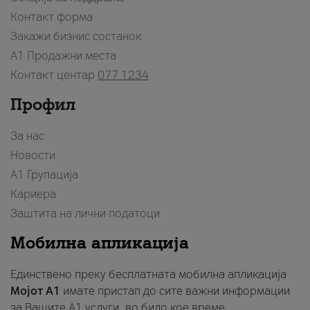
Контакт форма
Закажи бизнис состанок
A1 Продажни места
Контакт центар
077 1234
Профил
За нас
Новости
А1 Групација
Кариера
Заштита на лични податоци
Мобилна апликација
Единствено преку бесплатната мобилна апликација
Мојот A1
имате пристап до сите важни информации
за Вашите A1 услуги, во било кое време.