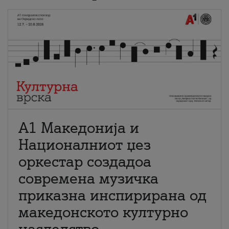
А1 Македонија и
Националниот џез
оркестар создадоа
современа музичка
приказна инспирирана од
македонското културно