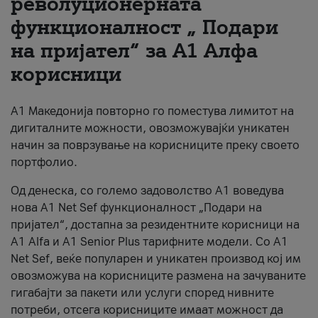
револуционерната
функционалност „ Подари
За нас
на пријател“ за А1 Алфа
#ПодобарОнлајн
корисници
А1 Македонија повторно го поместува лимитот на
дигиталните можности, овозможувајќи уникатен
начин за поврзување на корисниците преку своето
портфолио.
Од денеска, со големо задоволство А1 воведува
нова A1 Net Sef функционалност „Подари на
пријател“, достапна за резидентните корисници на
А1 Alfa и A1 Senior Plus тарифните модели. Со A1
Net Sef, веќе популарен и уникатен производ кој им
овозможува на корисниците размена на зачуваните
гигабајти за пакети или услуги според нивните
потреби, отсега корисниците имаат можност да