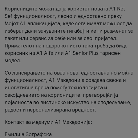
Корисниците можат да ја користат новата А1 Net
Sef функционалност, лесно и едноставно преку
Мојот А1 апликацијата, каде сега имаат можност да
изберат дали зачуваните гигабајти ќе ги разменат за
пакет или сервис за себе или за свој пријател.
Примателот на подарокот исто така треба да биде
корисник на А1 Alfa или A1 Senior Plus тарифен
модел.
Со лансирањето на оваа нова, едноставна но моќна
функционалност, А1 Македонија создава свежа и
иновативна врска помеѓу технологијата и
секојдневието на корисниците, претворајќи ја
лојалноста во вистинско искуство на споделување,
радост и персонализирана вредност.
Контакт за медиуми А1 Македонија:
Емилија Зографска