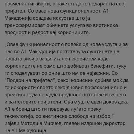
разменат гигабајти, а пакетот да го подарат на свој
пријател. Со оваа нова функционалност, А1
Македонија создава искуства што ја
трансформираат обичната услуга во вистинска
вредност и радост кај корисниците.
„Оваа функционалност е повеќе од нова услуга и за
нас во А1 Македонија претставува суштината на
нашата визија за дигитален екосистем каде
корисниците не само што добиваат бенефити, туку
ги споделуваат со оние што им се најважни. Со
“Подари на пријател”, секој корисник добива моќ да
го искористи своето секојдневие пофлексибилно и
креативно, да создаде вредност што трае и за него
и за неговите пријатели. Ова е уште еден доказ дека
А1 е бренд што ги поврзува луѓето преку
технологија, со вистинска слобода на избор,“
изјави Методија Мирчев, главен извршен директор
на А1 Македонија.