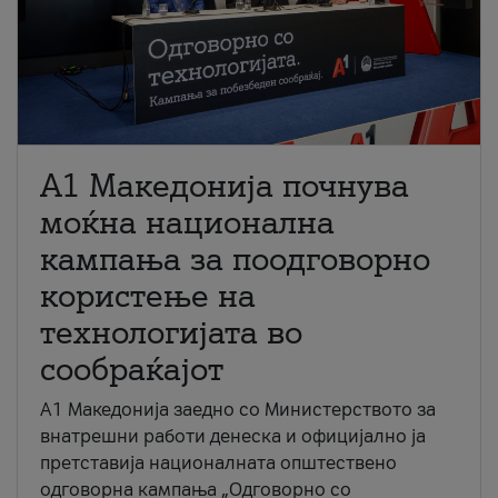
A1 Македонија почнува
моќна национална
кампања за поодговорно
користење на
технологијата во
сообраќајот
A1 Македонија заедно со Министерството за
внатрешни работи денеска и официјално ја
претставија националната општествено
одговорна кампања „Одговорно со