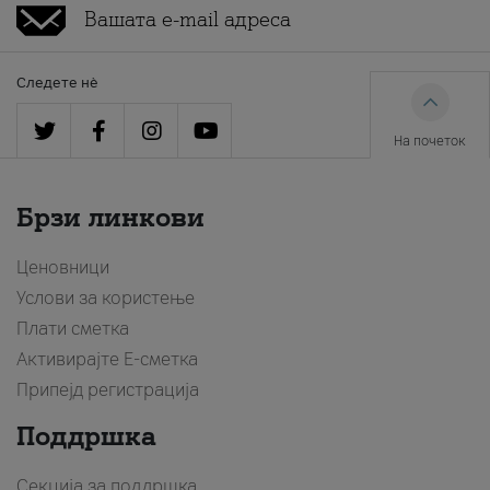
Следете нè
На почеток
Брзи линкови
Ценовници
Услови за користење
Плати сметка
Активирајте Е-сметка
Припејд регистрација
Поддршка
Секција за поддршка