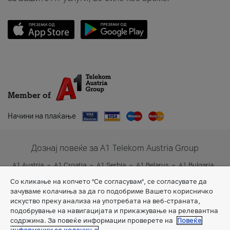
Member of
Начини на плаќање
Дознај повеќе за A1 Telekom Austria Group
A1 Austria
A1 Croatia
A1 Serbia
A1 Belarus
A1 Bulgaria
A1 Slovenia
A1 Digital
Со кликање на копчето "Се согласувам", се согласувате да
зачуваме колачиња за да го подобриме Вашето корисничко
искуство преку анализа на употребата на веб-страната,
подобрување на навигацијата и прикажување на релевантна
содржина. За повеќе информации проверете на
Повеќе