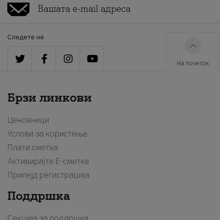
Следете нè
На почеток
Брзи линкови
Ценовници
Услови за користење
Плати сметка
Активирајте Е-сметка
Припејд регистрација
Поддршка
Секција за поддршка