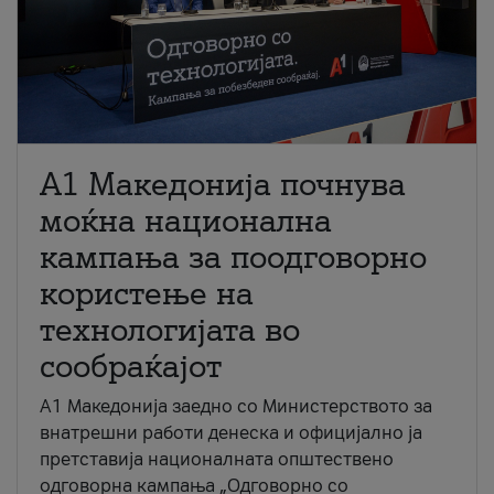
A1 Македонија почнува
моќна национална
кампања за поодговорно
користење на
технологијата во
сообраќајот
A1 Македонија заедно со Министерството за
внатрешни работи денеска и официјално ја
претставија националната општествено
одговорна кампања „Одговорно со