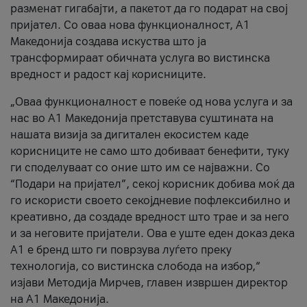
разменат гигабајти, а пакетот да го подарат на свој
пријател. Со оваа нова функционалност, А1
Македонија создава искуства што ја
трансформираат обичната услуга во вистинска
вредност и радост кај корисниците.
„Оваа функционалност е повеќе од нова услуга и за
нас во А1 Македонија претставува суштината на
нашата визија за дигитален екосистем каде
корисниците не само што добиваат бенефити, туку
ги споделуваат со оние што им се најважни. Со
“Подари на пријател”, секој корисник добива моќ да
го искористи своето секојдневие пофлексибилно и
креативно, да создаде вредност што трае и за него
и за неговите пријатели. Ова е уште еден доказ дека
А1 е бренд што ги поврзува луѓето преку
технологија, со вистинска слобода на избор,“
изјави Методија Мирчев, главен извршен директор
на А1 Македонија.