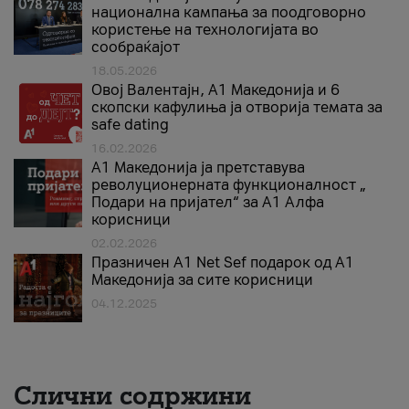
национална кампања за поодговорно
користење на технологијата во
сообраќајот
18.05.2026
Овој Валентајн, A1 Македонија и 6
скопски кафулиња ја отворија темата за
safe dating
16.02.2026
А1 Македонија ја претставува
револуционерната функционалност „
Подари на пријател“ за А1 Алфа
корисници
02.02.2026
Празничен A1 Net Sеf подарок од А1
Македонија за сите корисници
04.12.2025
Слични содржини