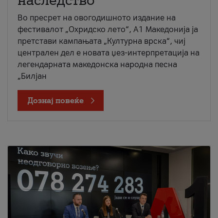
наследство
Во пресрет на овогодишното издание на
фестивалот „Охридско лето“, А1 Македонија ја
претстави кампањата „Културна врска“, чиј
централен дел е новата џез-интерпретација на
легендарната македонска народна песна
„Билјан
Дознај повеќе