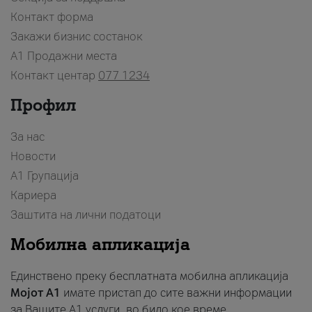
Контакт форма
Закажи бизнис состанок
A1 Продажни места
Контакт центар
077 1234
Профил
За нас
Новости
А1 Групација
Кариера
Заштита на лични податоци
Мобилна апликација
Единствено преку бесплатната мобилна апликација
Мојот A1
имате пристап до сите важни информации
за Вашите A1 услуги, во било кое време.