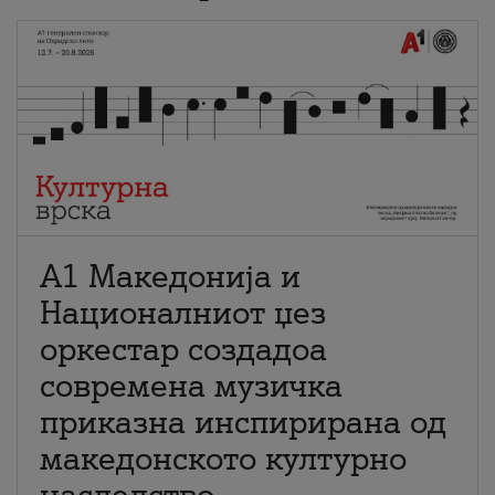
А1 Македонија и
Националниот џез
оркестар создадоа
современа музичка
приказна инспирирана од
македонското културно