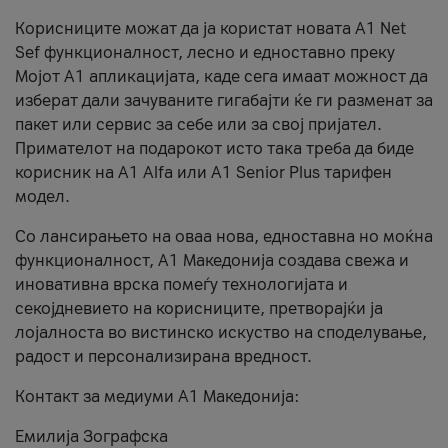
Корисниците можат да ја користат новата А1 Net
Sef функционалност, лесно и едноставно преку
Мојот А1 апликацијата, каде сега имаат можност да
изберат дали зачуваните гигабајти ќе ги разменат за
пакет или сервис за себе или за свој пријател.
Примателот на подарокот исто така треба да биде
корисник на А1 Alfa или A1 Senior Plus тарифен
модел.
Со лансирањето на оваа нова, едноставна но моќна
функционалност, А1 Македонија создава свежа и
иновативна врска помеѓу технологијата и
секојдневието на корисниците, претворајќи ја
лојалноста во вистинско искуство на споделување,
радост и персонализирана вредност.
Контакт за медиуми А1 Македонија:
Емилија Зографска