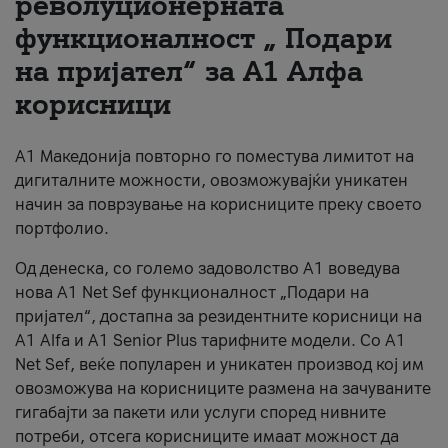
револуционерната
функционалност „ Подари
За нас
на пријател“ за А1 Алфа
#ПодобарОнлајн
корисници
А1 Македонија повторно го поместува лимитот на
дигиталните можности, овозможувајќи уникатен
начин за поврзување на корисниците преку своето
портфолио.
Од денеска, со големо задоволство А1 воведува
нова A1 Net Sef функционалност „Подари на
пријател“, достапна за резидентните корисници на
А1 Alfa и A1 Senior Plus тарифните модели. Со A1
Net Sef, веќе популарен и уникатен производ кој им
овозможува на корисниците размена на зачуваните
гигабајти за пакети или услуги според нивните
потреби, отсега корисниците имаат можност да