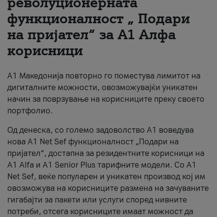
револуционерната
функционалност „ Подари
За нас
на пријател“ за А1 Алфа
#ПодобарОнлајн
корисници
А1 Македонија повторно го поместува лимитот на
дигиталните можности, овозможувајќи уникатен
начин за поврзување на корисниците преку своето
портфолио.
Од денеска, со големо задоволство А1 воведува
нова A1 Net Sef функционалност „Подари на
пријател“, достапна за резидентните корисници на
А1 Alfa и A1 Senior Plus тарифните модели. Со A1
Net Sef, веќе популарен и уникатен производ кој им
овозможува на корисниците размена на зачуваните
гигабајти за пакети или услуги според нивните
потреби, отсега корисниците имаат можност да