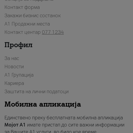
Контакт форма
Закажи бизнис состанок
A1 Продажни места
Контакт центар
077 1234
Профил
За нас
Новости
А1 Групација
Кариера
Заштита на лични податоци
Мобилна апликација
Единствено преку бесплатната мобилна апликација
Мојот A1
имате пристап до сите важни информации
за Вашите A1 услуги, во било кое време.