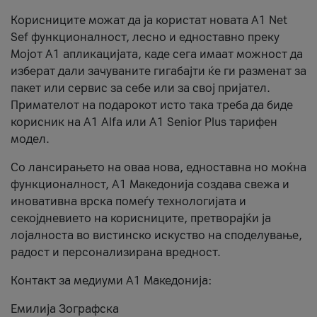
Корисниците можат да ја користат новата А1 Net
Sef функционалност, лесно и едноставно преку
Мојот А1 апликацијата, каде сега имаат можност да
изберат дали зачуваните гигабајти ќе ги разменат за
пакет или сервис за себе или за свој пријател.
Примателот на подарокот исто така треба да биде
корисник на А1 Alfa или A1 Senior Plus тарифен
модел.
Со лансирањето на оваа нова, едноставна но моќна
функционалност, А1 Македонија создава свежа и
иновативна врска помеѓу технологијата и
секојдневието на корисниците, претворајќи ја
лојалноста во вистинско искуство на споделување,
радост и персонализирана вредност.
Контакт за медиуми А1 Македонија:
Емилија Зографска