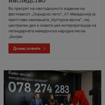
наследство
Во пресрет на овогодишното издание на
фестивалот „Охридско лето“, А1 Македонија ја
претстави кампањата „Културна врска“, чиј
централен дел е новата џез-интерпретација на
легендарната македонска народна песна
„Билјан
Дознај повеќе