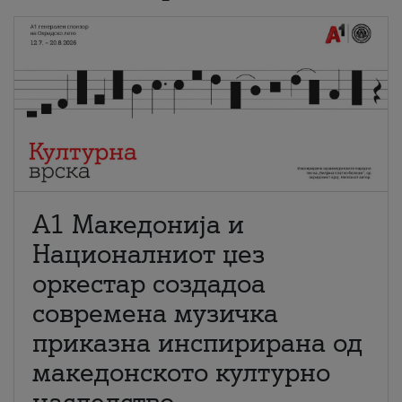
А1 Македонија и
Националниот џез
оркестар создадоа
современа музичка
приказна инспирирана од
македонското културно