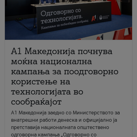
A1 Македонија почнува
моќна национална
кампања за поодговорно
користење на
технологијата во
сообраќајот
A1 Македонија заедно со Министерството за
внатрешни работи денеска и официјално ја
претставија националната општествено
одговорна кампања „Одговорно со