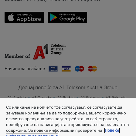
Member of
Начини на плаќање
Дознај повеќе за A1 Telekom Austria Group
A1 Austria
A1 Croatia
A1 Serbia
A1 Belarus
A1 Bulgaria
A1 Slovenia
A1 Digital
Со кликање на копчето "Се согласувам", се согласувате да
зачуваме колачиња за да го подобриме Вашето корисничко
искуство преку анализа на употребата на веб-страната,
подобрување на навигацијата и прикажување на релевантна
содржина. За повеќе информации проверете на
Повеќе