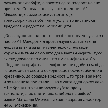
разменат гигабајти, а пакетот да го подарат на свој
пријател. Со оваа нова функционалност, А1
Македонија создава искуства што ја
трансформираат обичната услуга во вистинска
вредност и радост кај корисниците.
„Оваа функционалност е повеќе од нова услуга и за
нас во А1 Македонија претставува суштината на
нашата визија за дигитален екосистем каде
корисниците не само што добиваат бенефити, туку
ги споделуваат со оние што им се најважни. Со
“Подари на пријател”, секој корисник добива моќ да
го искористи своето секојдневие пофлексибилно и
креативно, да создаде вредност што трае и за него
и за неговите пријатели. Ова е уште еден доказ дека
А1 е бренд што ги поврзува луѓето преку
технологија, со вистинска слобода на избор,“
изјави Методија Мирчев, главен извршен директор
на А1 Македонија.