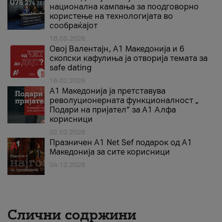
национална кампања за поодговорно
користење на технологијата во
сообраќајот
18.05.2026
Овој Валентајн, A1 Македонија и 6
скопски кафулиња ја отворија темата за
safe dating
16.02.2026
А1 Македонија ја претставува
револуционерната функционалност „
Подари на пријател“ за А1 Алфа
корисници
02.02.2026
Празничен A1 Net Sеf подарок од А1
Македонија за сите корисници
04.12.2025
Слични содржини