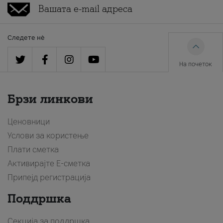
Следете нè
На почеток
Брзи линкови
Ценовници
Услови за користење
Плати сметка
Активирајте Е-сметка
Припејд регистрација
Поддршка
Секција за поддршка