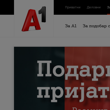
Приватни
Деловни
З
За А1
За подобар 