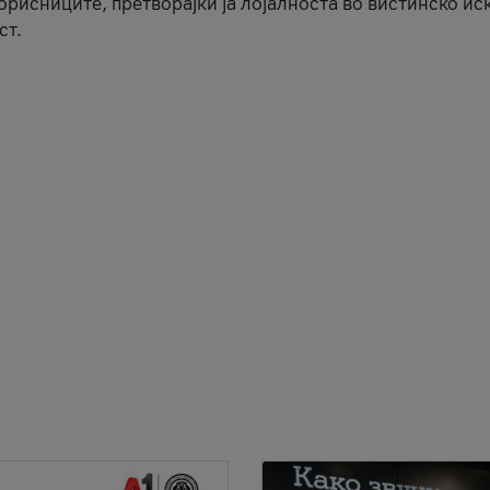
корисниците, претворајќи ја лојалноста во вистинско ис
ст.