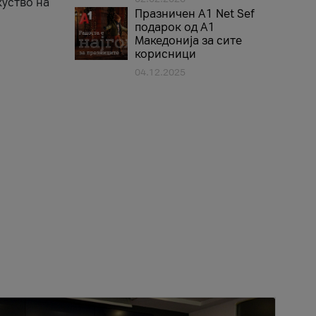
куство на
Празничен A1 Net Sеf
подарок од А1
Македонија за сите
корисници
04.12.2025