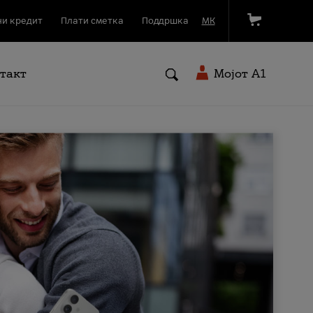
и кредит
Плати сметка
Поддршка
МК
такт
Мојот A1