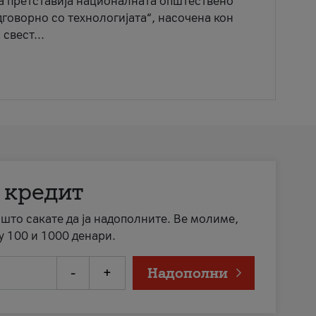
ја претставија националната општествено
говорно со технологијата“, насочена кон
свест...
 кредит
а што сакате да ја надополните. Ве молиме,
у 100 и 1000 денари.
-
+
Надополни