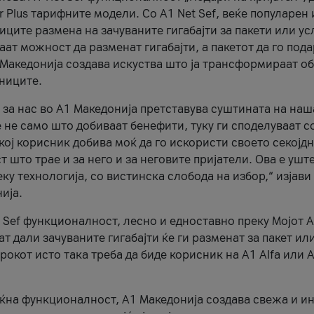
r Plus тарифните модели. Со A1 Net Sef, веќе популарен 
ците размена на зачуваните гигабајти за пакети или ус
ат можност да разменат гигабајти, а пакетот да го пода
1 Македонија создава искуства што ја трансформираат о
сниците.
 за нас во А1 Македонија претставува суштината на наш
 не само што добиваат бенефити, туку ги споделуваат с
екој корисник добива моќ да го искористи своето секојд
 што трае и за него и за неговите пријатели. Ова е ушт
еку технологија, со вистинска слобода на избор,“ изјави
ија.
 Sef функционалност, лесно и едноставно преку Мојот 
т дали зачуваните гигабајти ќе ги разменат за пакет ил
рокот исто така треба да биде корисник на А1 Alfa или A
оќна функционалност, А1 Македонија создава свежа и и