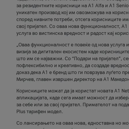
за резидентните корисници на А1 Alfa и A1 Senio
уникатен производ кој им овозможува на корисни
според нивните потреби, отсега корисниците има
свој пријател. Со оваа нова функционалност, А
услуга во вистинска вредност и радост кај кори
„Оваа функционалност е повеќе од нова услуга и
визија за дигитален екосистем каде корисниците
што им се најважни. Со “Подари на пријател”, с
пофлексибилно и креативно, да создаде вредност
доказ дека А1 е бренд што ги поврзува луѓето пр
Мирчев, главен извршен директор на А1 Македон
Корисниците можат да ја користат новата А1 Net
апликацијата, каде сега имаат можност да избера
за себе или за свој пријател. Примателот на пода
Plus тарифен модел.
Со лансирањето на оваа нова, едноставна но м