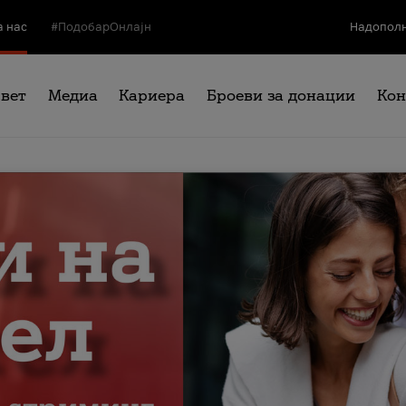
а нас
#ПодобарОнлајн
Надополн
свет
Медиа
Кариера
Броеви за донации
Кон