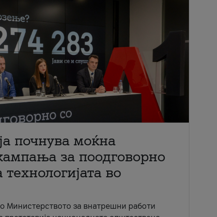
ја почнува моќна
кампања за поодговорно
 технологијата во
со Министерството за внатрешни работи