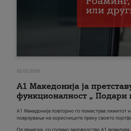
02.02.2026
А1 Македонија ја претста
функционалност „ Подари 
А1 Македонија повторно го поместува лимитот 
поврзување на корисниците преку своето портф
Од денеска, со големо задоволство А1 воведува 