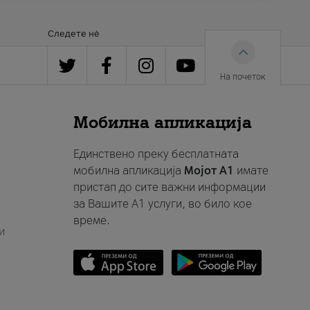
Следете нè
На почеток
Мобилна апликација
Единствено преку бесплатната
мобилна апликација
Мојот A1
имате
пристап до сите важни информации
за Вашите A1 услуги, во било кое
време.
и