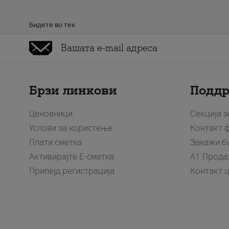
Бидете во тек
Брзи линкови
Подд
Ценовници
Секција 
Услови за користење
Контакт 
Плати сметка
Закажи б
Активирајте Е-сметка
A1 Прода
Припејд регистрација
Контакт 