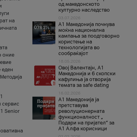
од македонското
и
културно наследство
луги
03.07.2026
рат на
A1 Македонија почнува
бичната
моќна национална
кампања за поодговорно
користење на
ата
технологијата во
сообраќајот
о оние
18.05.2026
невие
Овој Валентајн, A1
е еден
Македонија и 6 скопски
 Методија
кафулиња ја отворија
темата за safe dating
16.02.2026
А1
А1 Македонија ја
и сервис
претставува
1 Senior
револуционерната
функционалност „
Подари на пријател“ за
А1 Алфа корисници
новативна
02.02.2026