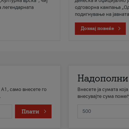
„Културна врска“, чиј
денеска и официјално 
а легендарната
одговорна кампања „Од
подигнување на јавната 
Дознај повеќе
Надополни
 А1, само внесете го
Внесете ја сумата кој
.
внесувајте сума помеѓ
Плати