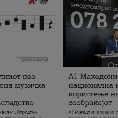
лниот џез
A1 Македони
мена музичка
национална 
користење на
аследство
сообраќајот
ивалот „Охридско
A1 Македонија заедно 