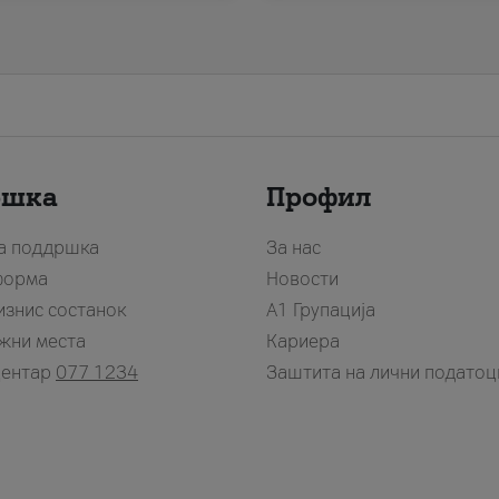
ршка
Профил
за поддршка
За нас
форма
Новости
изнис состанок
А1 Групација
жни места
Кариера
центар
077 1234
Заштита на лични податоц