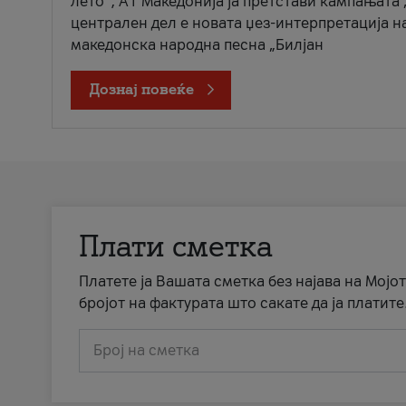
лето“, А1 Македонија ја претстави кампањата 
централен дел е новата џез-интерпретација н
македонска народна песна „Билјан
Дознај повеќе
Плати сметка
Платете ја Вашата сметка без најава на Мојот
бројот на фактурата што сакате да ја платите
Број на сметка