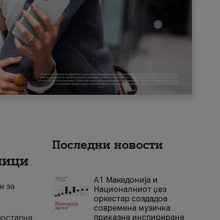
Последни новости
ници
А1 Македонија и
н за
Националниот џез
оркестар создадоа
современа музичка
приказна инспирирана
достапна