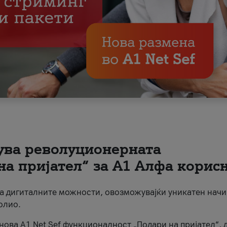
вува револуционерната
на пријател“ за А1 Алфа корис
на дигиталните можности, овозможувајќи уникатен начи
олио.
нова A1 Net Sef функционалност „Подари на пријател“, 