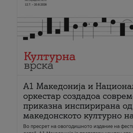
А1 Македонија и Национа
оркестар создадоа совре
приказна инспирирана од
македонското културно н
Во пресрет на овогодишното издание на фест