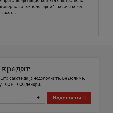
ја претставија националната општествено
говорно со технологијата“, насочена кон
свест...
 кредит
а што сакате да ја надополните. Ве молиме,
у 100 и 1000 денари.
-
+
Надополни