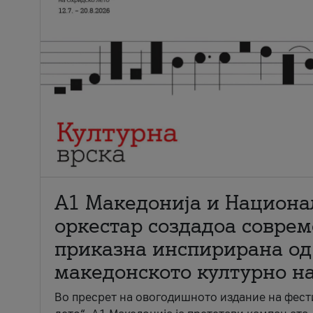
А1 Македонија и Национа
оркестар создадоа совре
приказна инспирирана од
македонското културно н
Во пресрет на овогодишното издание на фест