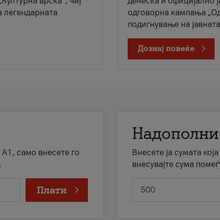
„Културна врска“, чиј
денеска и официјално 
а легендарната
одговорна кампања „Од
подигнување на јавната 
Дознај повеќе
Надополни
 А1, само внесете го
Внесете ја сумата кој
.
внесувајте сума помеѓ
Плати