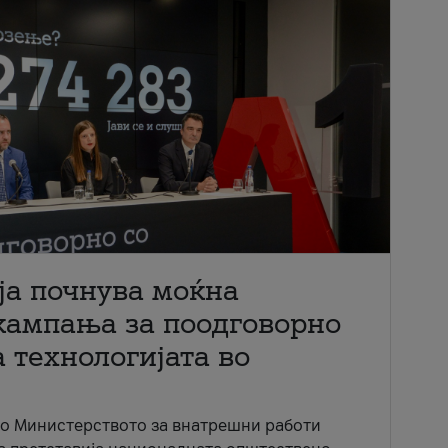
ја почнува моќна
кампања за поодговорно
 технологијата во
со Министерството за внатрешни работи