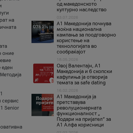
од македонското
и
културно наследство
луги
03.07.2026
рат на
A1 Македонија почнува
бичната
моќна национална
кампања за поодговорно
користење на
ата
технологијата во
сообраќајот
о оние
18.05.2026
невие
Овој Валентајн, A1
е еден
Македонија и 6 скопски
 Методија
кафулиња ја отворија
темата за safe dating
16.02.2026
А1
А1 Македонија ја
и сервис
претставува
1 Senior
револуционерната
функционалност „
Подари на пријател“ за
А1 Алфа корисници
новативна
02.02.2026