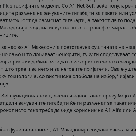
r Plus тарифните модели. Со A1 Net Sef, веќе популарен 
ците размена на зачуваните гигабајти за пакети или ус
ат можност да разменат гигабајти, а пакетот да го пода
1 Македонија создава искуства што ја трансформираат о
сниците.
 за нас во А1 Македонија претставува суштината на наш
 не само што добиваат бенефити, туку ги споделуваат с
екој корисник добива моќ да го искористи своето секојд
 што трае и за него и за неговите пријатели. Ова е ушт
еку технологија, со вистинска слобода на избор,“ изјави
ија.
 Sef функционалност, лесно и едноставно преку Мојот 
т дали зачуваните гигабајти ќе ги разменат за пакет ил
рокот исто така треба да биде корисник на А1 Alfa или A
оќна функционалност, А1 Македонија создава свежа и и