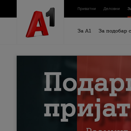
Приватни
Деловни
З
За А1
За подобар 