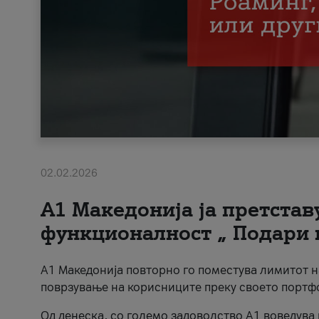
02.02.2026
А1 Македонија ја претста
функционалност „ Подари 
А1 Македонија повторно го поместува лимитот 
поврзување на корисниците преку своето портф
Од денеска, со големо задоволство А1 воведува 