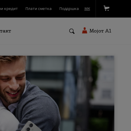
и кредит
Плати сметка
Поддршка
МК
такт
Мојот A1