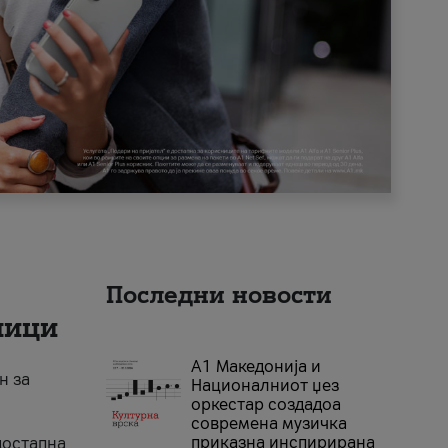
Последни новости
ници
А1 Македонија и
н за
Националниот џез
оркестар создадоа
современа музичка
приказна инспирирана
достапна