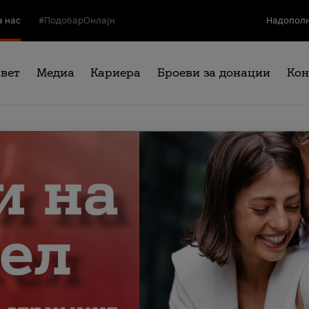
а нас
#ПодобарОнлајн
Надополн
свет
Медиа
Кариера
Броеви за донации
Кон