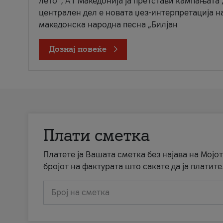
лето“, А1 Македонија ја претстави кампањата 
централен дел е новата џез-интерпретација н
македонска народна песна „Билјан
Дознај повеќе
Плати сметка
Платете ја Вашата сметка без најава на Мојот
бројот на фактурата што сакате да ја платите
Број на сметка