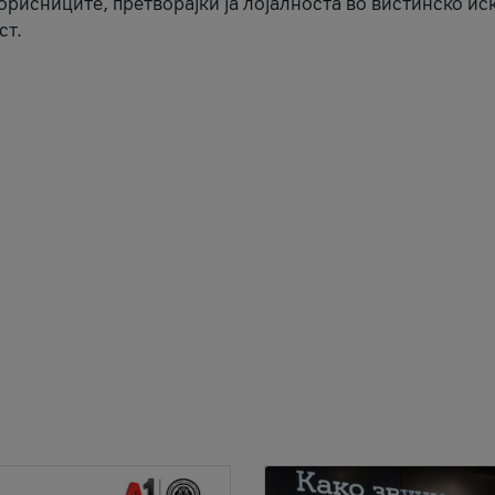
корисниците, претворајќи ја лојалноста во вистинско ис
ст.