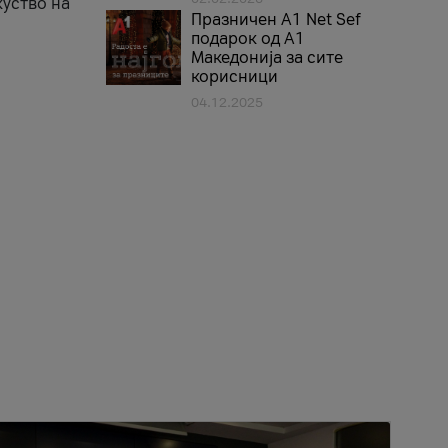
куство на
Празничен A1 Net Sеf
подарок од А1
Македонија за сите
корисници
04.12.2025