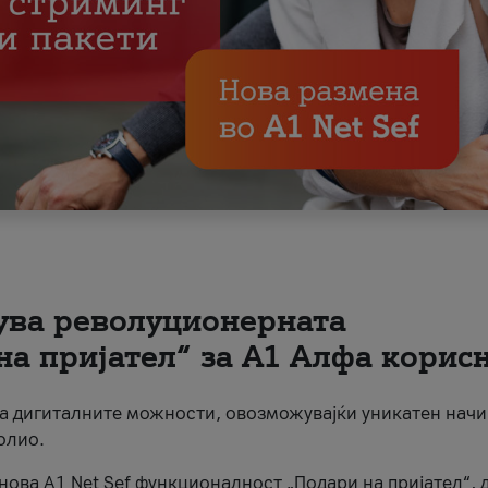
вува револуционерната
на пријател“ за А1 Алфа корис
на дигиталните можности, овозможувајќи уникатен начи
олио.
нова A1 Net Sef функционалност „Подари на пријател“, 