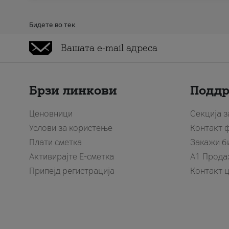
Бидете во тек
Брзи линкови
Подд
Ценовници
Секција 
Услови за користење
Контакт 
Плати сметка
Закажи б
Активирајте Е-сметка
A1 Прода
Припејд регистрација
Контакт 