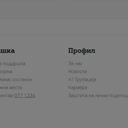
ршка
Профил
за поддршка
За нас
форма
Новости
изнис состанок
А1 Групација
жни места
Кариера
центар
077 1234
Заштита на лични податоц