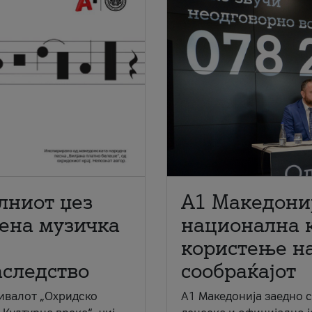
лниот џез
A1 Македони
мена музичка
национална 
користење на
аследство
сообраќајот
ивалот „Охридско
A1 Македонија заедно 