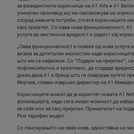
за резидентните корисници на А1 Alfa и A1 Senio
уникатен производ кој им овозможува на корисни
според нивните потреби, отсега корисниците има
свој пријател. Со оваа нова функционалност, А
услуга во вистинска вредност и радост кај кори
„Оваа функционалност е повеќе од нова услуга и
визија за дигитален екосистем каде корисниците
што им се најважни. Со “Подари на пријател”, с
пофлексибилно и креативно, да создаде вредност
доказ дека А1 е бренд што ги поврзува луѓето пр
Мирчев, главен извршен директор на А1 Македон
Корисниците можат да ја користат новата А1 Net
апликацијата, каде сега имаат можност да избера
за себе или за свој пријател. Примателот на пода
Plus тарифен модел.
Со лансирањето на оваа нова, едноставна но м