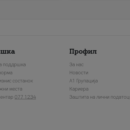
ршка
Профил
за поддршка
За нас
форма
Новости
изнис состанок
А1 Групација
жни места
Кариера
центар
077 1234
Заштита на лични податоц