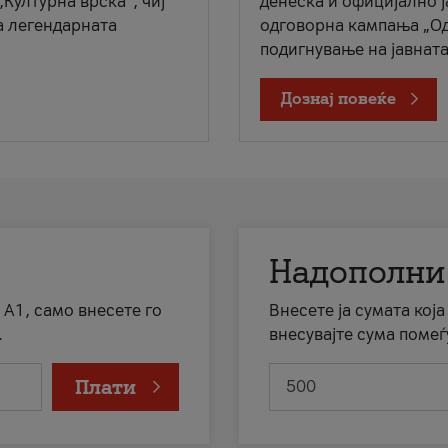
„Културна врска“, чиј
денеска и официјално 
а легендарната
одговорна кампања „Од
подигнување на јавната 
Дознај повеќе
Надополни
 А1, само внесете го
Внесете ја сумата кој
.
внесувајте сума помеѓ
Плати