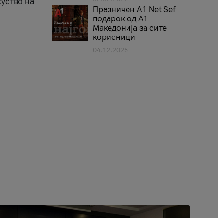
куство на
Празничен A1 Net Sеf
подарок од А1
Македонија за сите
корисници
04.12.2025