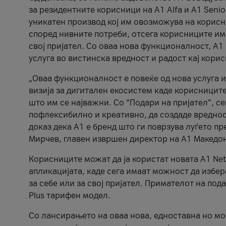
за резидентните корисници на А1 Alfa и A1 Senio
уникатен производ кој им овозможува на корисни
според нивните потреби, отсега корисниците има
свој пријател. Со оваа нова функционалност, А
услуга во вистинска вредност и радост кај кори
„Оваа функционалност е повеќе од нова услуга и
визија за дигитален екосистем каде корисниците
што им се најважни. Со “Подари на пријател”, с
пофлексибилно и креативно, да создаде вредност
доказ дека А1 е бренд што ги поврзува луѓето пр
Мирчев, главен извршен директор на А1 Македон
Корисниците можат да ја користат новата А1 Net
апликацијата, каде сега имаат можност да избера
за себе или за свој пријател. Примателот на пода
Plus тарифен модел.
Со лансирањето на оваа нова, едноставна но м