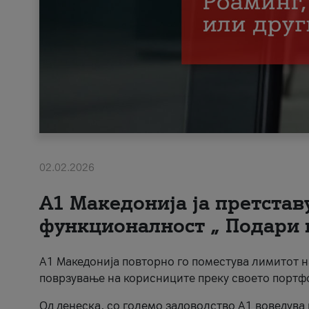
02.02.2026
А1 Македонија ја претста
функционалност „ Подари 
А1 Македонија повторно го поместува лимитот 
поврзување на корисниците преку своето портф
Од денеска, со големо задоволство А1 воведува 