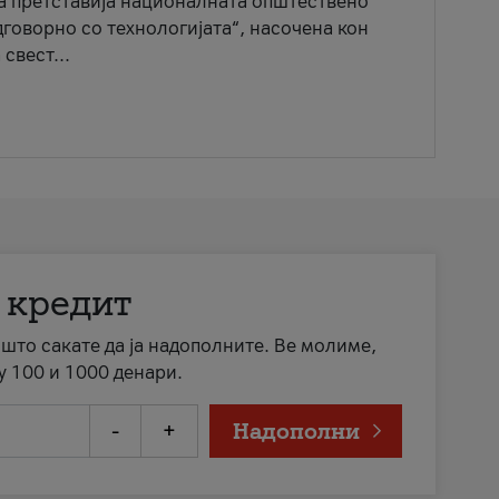
ја претставија националната општествено
говорно со технологијата“, насочена кон
свест...
 кредит
а што сакате да ја надополните. Ве молиме,
у 100 и 1000 денари.
-
+
Надополни