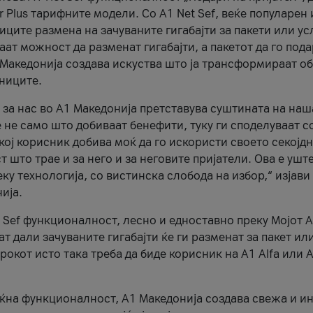
r Plus тарифните модели. Со A1 Net Sef, веќе популарен 
ците размена на зачуваните гигабајти за пакети или ус
ат можност да разменат гигабајти, а пакетот да го пода
1 Македонија создава искуства што ја трансформираат о
сниците.
 за нас во А1 Македонија претставува суштината на наш
 не само што добиваат бенефити, туку ги споделуваат с
екој корисник добива моќ да го искористи своето секојд
 што трае и за него и за неговите пријатели. Ова е ушт
еку технологија, со вистинска слобода на избор,“ изјави
ија.
 Sef функционалност, лесно и едноставно преку Мојот 
т дали зачуваните гигабајти ќе ги разменат за пакет ил
рокот исто така треба да биде корисник на А1 Alfa или A
оќна функционалност, А1 Македонија создава свежа и и