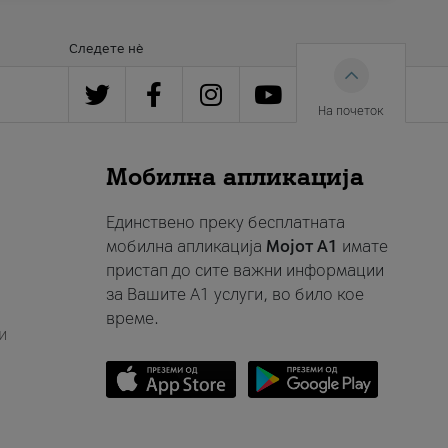
Следете нè
На почеток
Мобилна апликација
Единствено преку бесплатната
мобилна апликација
Мојот A1
имате
пристап до сите важни информации
за Вашите A1 услуги, во било кое
време.
и