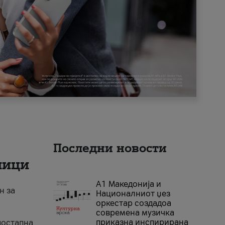
Последни новости
ници
А1 Македонија и
н за
Националниот џез
оркестар создадоа
современа музичка
приказна инспирирана
достапна