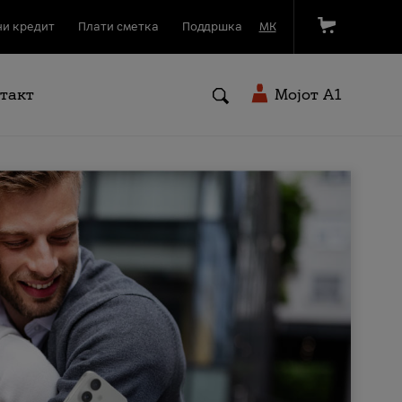
и кредит
Плати сметка
Поддршка
МК
такт
Мојот A1