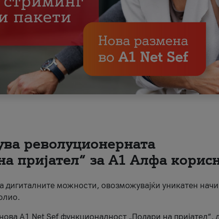
вува револуционерната
на пријател“ за А1 Алфа корис
на дигиталните можности, овозможувајќи уникатен начи
олио.
нова A1 Net Sef функционалност „Подари на пријател“, 