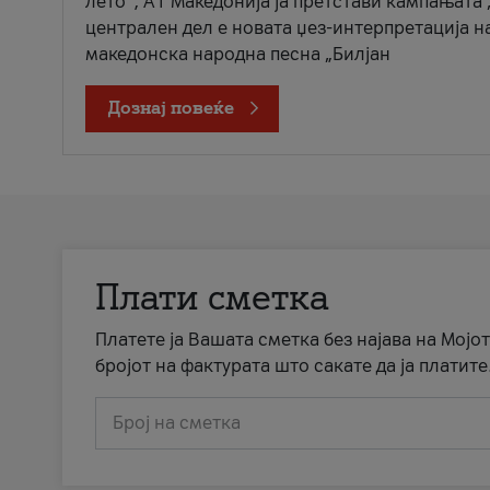
лето“, А1 Македонија ја претстави кампањата 
централен дел е новата џез-интерпретација н
македонска народна песна „Билјан
Дознај повеќе
Плати сметка
Платете ја Вашата сметка без најава на Мојот
бројот на фактурата што сакате да ја платите
Број на сметка