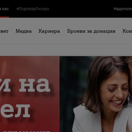
а нас
#ПодобарОнлајн
Надополн
свет
Медиа
Кариера
Броеви за донации
Кон