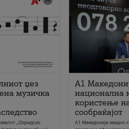
лниот џез
A1 Македони
мена музичка
национална 
користење на
аследство
сообраќајот
ивалот „Охридско
A1 Македонија заедно 