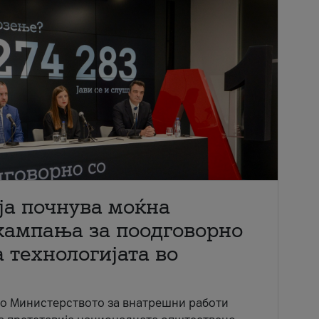
ја почнува моќна
кампања за поодговорно
 технологијата во
со Министерството за внатрешни работи