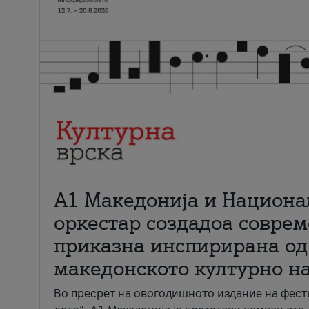
А1 Македонија и Национа
оркестар создадоа совре
приказна инспирирана од
македонското културно н
Во пресрет на овогодишното издание на фест