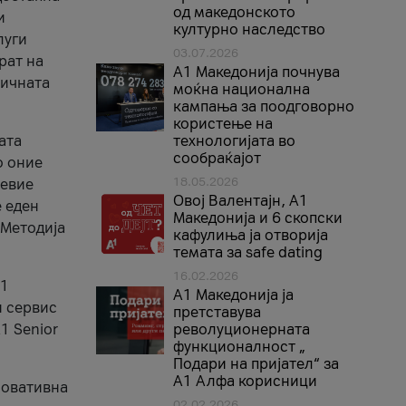
од македонското
и
културно наследство
луги
03.07.2026
рат на
A1 Македонија почнува
бичната
моќна национална
кампања за поодговорно
користење на
ата
технологијата во
сообраќајот
о оние
18.05.2026
невие
Овој Валентајн, A1
е еден
Македонија и 6 скопски
 Методија
кафулиња ја отворија
темата за safe dating
16.02.2026
А1
А1 Македонија ја
и сервис
претставува
1 Senior
револуционерната
функционалност „
Подари на пријател“ за
А1 Алфа корисници
новативна
02.02.2026