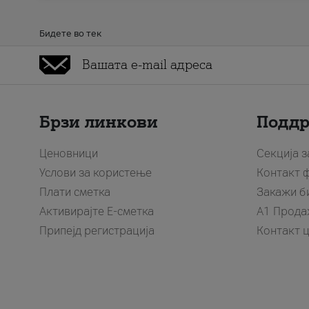
Бидете во тек
Брзи линкови
Подд
Ценовници
Секција 
Услови за користење
Контакт 
Плати сметка
Закажи б
Активирајте Е-сметка
A1 Прода
Припејд регистрација
Контакт 