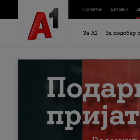
Приватни
Деловни
З
За А1
За подобар 