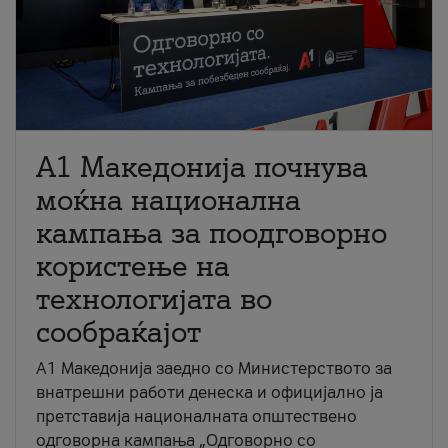
A1 Македонија почнува
моќна национална
кампања за поодговорно
користење на
технологијата во
сообраќајот
A1 Македонија заедно со Министерството за
внатрешни работи денеска и официјално ја
претставија националната општествено
одговорна кампања „Одговорно со