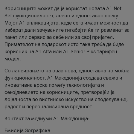
Корисниците можат да ја користат новата А1 Net
Sef функционалност, лесно и едноставно преку
Мојот А1 апликацијата, каде сега имаат можност да
изберат дали зачуваните гигабајти ќе ги разменат за
пакет или сервис за себе или за свој пријател.
Примателот на подарокот исто така треба да биде
корисник на А1 Alfa или A1 Senior Plus тарифен
модел.
Со лансирањето на оваа нова, едноставна но моќна
функционалност, А1 Македонија создава свежа и
иновативна врска помеѓу технологијата и
секојдневието на корисниците, претворајќи ја
лојалноста во вистинско искуство на споделување,
радост и персонализирана вредност.
Контакт за медиуми А1 Македонија:
Емилија Зографска