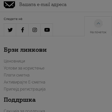
Следете нè
На почеток
Брзи линкови
Ценовници
Услови за користење
Плати сметка
Активирајте Е-сметка
Припејд регистрација
Поддршка
Секција за поддршка