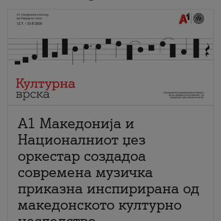
А1 Македонија и
Националниот џез
оркестар создадоа
современа музичка
приказна инспирирана од
македонското културно