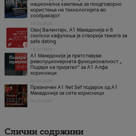
национална кампања за поодговорно
користење на технологијата во
сообраќајот
18.05.2026
Овој Валентајн, A1 Македонија и 6
скопски кафулиња ја отворија темата за
safe dating
16.02.2026
А1 Македонија ја претставува
револуционерната функционалност „
Подари на пријател“ за А1 Алфа
корисници
02.02.2026
Празничен A1 Net Sеf подарок од А1
Македонија за сите корисници
04.12.2025
Слични содржини