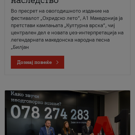
наследство
Во пресрет на овогодишното издание на
фестивалот „Охридско лето“, А1 Македонија ја
претстави кампањата „Културна врска“, чиј
централен дел е новата џез-интерпретација на
легендарната македонска народна песна
„Билјан
Дознај повеќе