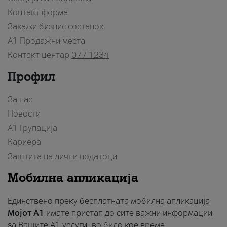
Контакт форма
Закажи бизнис состанок
A1 Продажни места
Контакт центар
077 1234
Профил
За нас
Новости
А1 Групација
Кариера
Заштита на лични податоци
Мобилна апликација
Единствено преку бесплатната мобилна апликација
Мојот A1
имате пристап до сите важни информации
за Вашите A1 услуги, во било кое време.