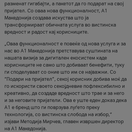
разменат гигабајти, а пакетот да го подарат на свој
пријател. Со оваа нова функционалност, А1
Македонија создава искуства што ја
трансформираат обичната услуга во вистинска
вредност и радост кај корисниците.
„Оваа функционалност е повеќе од нова услуга и за
нас во А1 Македонија претставува суштината на
нашата визија за дигитален екосистем каде
корисниците не само што добиваат бенефити, туку
ги споделуваат со оние што им се најважни. Со
“Подари на пријател”, секој корисник добива моќ да
го искористи своето секојдневие пофлексибилно и
креативно, да создаде вредност што трае и за него
и за неговите пријатели. Ова е уште еден доказ дека
А1 е бренд што ги поврзува луѓето преку
технологија, со вистинска слобода на избор,“
изјави Методија Мирчев, главен извршен директор
на А1 Македонија.