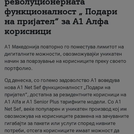
револуционерната
функционалност „ Подари
За нас
на пријател“ за А1 Алфа
#ПодобарОнлајн
корисници
А1 Македонија повторно го поместува лимитот на
дигиталните можности, овозможувајќи уникатен
начин за поврзување на корисниците преку своето
портфолио.
Од денеска, со големо задоволство А1 воведува
нова A1 Net Sef функционалност „Подари на
пријател“, достапна за резидентните корисници на
А1 Alfa и A1 Senior Plus тарифните модели. Со A1
Net Sef, веќе популарен и уникатен производ кој им
овозможува на корисниците размена на зачуваните
гигабајти за пакети или услуги според нивните
потреби, отсега корисниците имаат можност да