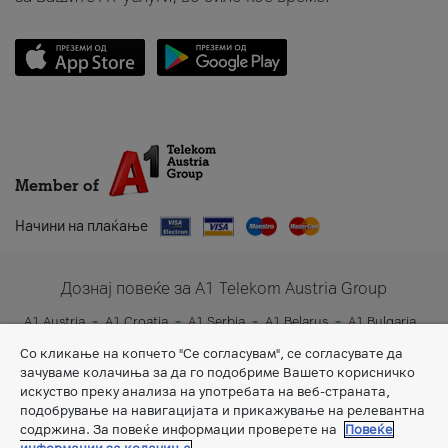
Member of
Начини на плаќање
Дознај повеќе за A1 Telekom Austria Group
A1 Austria
A1 Croatia
A1 Serbia
A1 Belarus
A1 Bulgaria
A1 Slovenia
A1 Digital
Со кликање на копчето "Се согласувам", се согласувате да
зачуваме колачиња за да го подобриме Вашето корисничко
искуство преку анализа на употребата на веб-страната,
подобрување на навигацијата и прикажување на релевантна
содржина. За повеќе информации проверете на
Повеќе