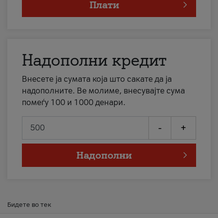
Плати
Надополни кредит
Внесете ја сумата која што сакате да ја
надополните. Ве молиме, внесувајте сума
помеѓу 100 и 1000 денари.
-
+
Надополни
Бидете во тек