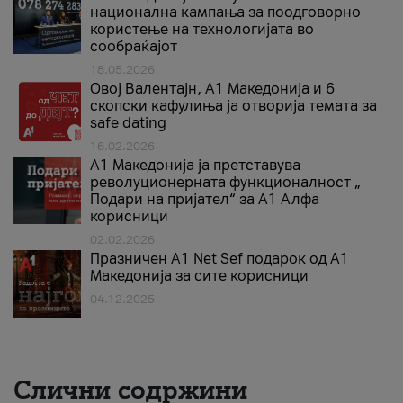
национална кампања за поодговорно
користење на технологијата во
сообраќајот
18.05.2026
Овој Валентајн, A1 Македонија и 6
скопски кафулиња ја отворија темата за
safe dating
16.02.2026
А1 Македонија ја претставува
револуционерната функционалност „
Подари на пријател“ за А1 Алфа
корисници
02.02.2026
Празничен A1 Net Sеf подарок од А1
Македонија за сите корисници
04.12.2025
Слични содржини