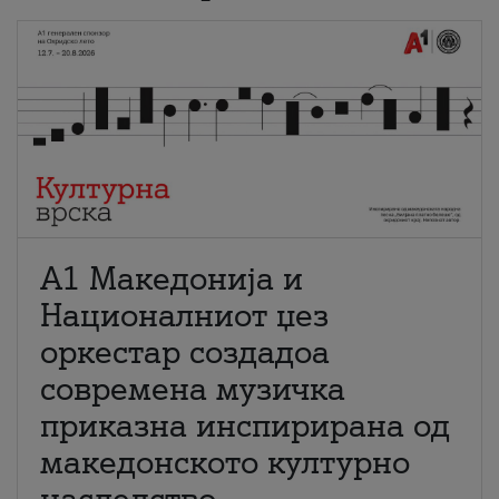
А1 Македонија и
Националниот џез
оркестар создадоа
современа музичка
приказна инспирирана од
македонското културно