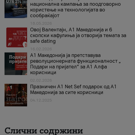
национална кампања за поодговорно
користење на технологијата во
сообраќајот
18.05.2026
Овој Валентајн, A1 Македонија и 6
скопски кафулиња ја отворија темата за
safe dating
16.02.2026
А1 Македонија ја претставува
револуционерната функционалност „
Подари на пријател“ за А1 Алфа
корисници
02.02.2026
Празничен A1 Net Sеf подарок од А1
Македонија за сите корисници
04.12.2025
Слични содржини