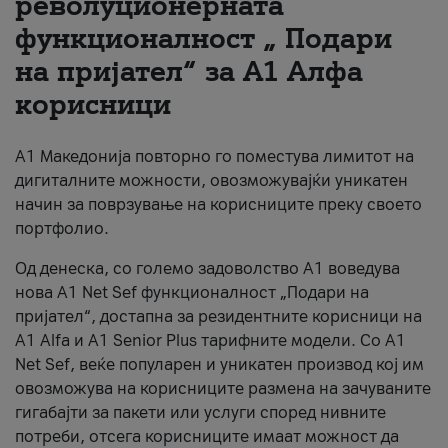
револуционерната
функционалност „ Подари
За нас
на пријател“ за А1 Алфа
#ПодобарОнлајн
корисници
А1 Македонија повторно го поместува лимитот на
дигиталните можности, овозможувајќи уникатен
начин за поврзување на корисниците преку своето
портфолио.
Од денеска, со големо задоволство А1 воведува
нова A1 Net Sef функционалност „Подари на
пријател“, достапна за резидентните корисници на
А1 Alfa и A1 Senior Plus тарифните модели. Со A1
Net Sef, веќе популарен и уникатен производ кој им
овозможува на корисниците размена на зачуваните
гигабајти за пакети или услуги според нивните
потреби, отсега корисниците имаат можност да