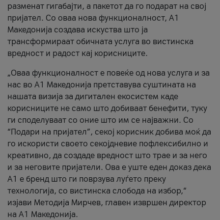
разменат гигабајти, а пакетот да го подарат на свој
пријател. Со оваа нова функционалност, А1
Македонија создава искуства што ја
трансформираат обичната услуга во вистинска
вредност и радост кај корисниците.
„Оваа функционалност е повеќе од нова услуга и за
нас во А1 Македонија претставува суштината на
нашата визија за дигитален екосистем каде
корисниците не само што добиваат бенефити, туку
ги споделуваат со оние што им се најважни. Со
“Подари на пријател”, секој корисник добива моќ да
го искористи своето секојдневие пофлексибилно и
креативно, да создаде вредност што трае и за него
и за неговите пријатели. Ова е уште еден доказ дека
А1 е бренд што ги поврзува луѓето преку
технологија, со вистинска слобода на избор,“
изјави Методија Мирчев, главен извршен директор
на А1 Македонија.