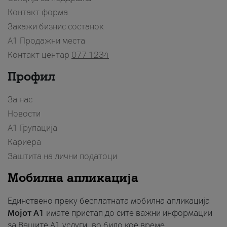
Контакт форма
Закажи бизнис состанок
A1 Продажни места
Контакт центар
077 1234
Профил
За нас
Новости
А1 Групација
Кариера
Заштита на лични податоци
Мобилна апликација
Единствено преку бесплатната мобилна апликација
Мојот A1
имате пристап до сите важни информации
за Вашите A1 услуги, во било кое време.