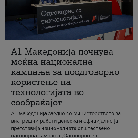
A1 Македонија почнува
моќна национална
кампања за поодговорно
користење на
технологијата во
сообраќајот
A1 Македонија заедно со Министерството за
внатрешни работи денеска и официјално ја
претставија националната општествено
одговорна кампања „Одговорно со