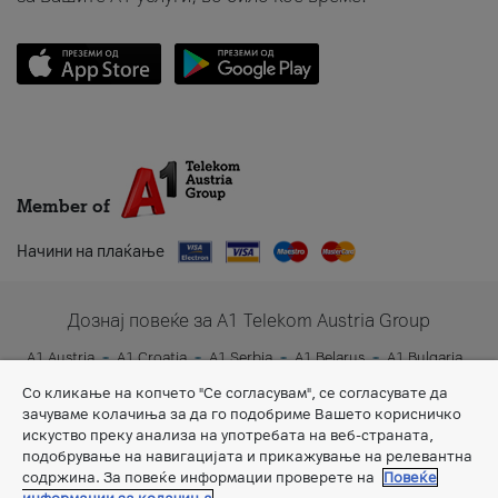
Member of
Начини на плаќање
Дознај повеќе за A1 Telekom Austria Group
A1 Austria
A1 Croatia
A1 Serbia
A1 Belarus
A1 Bulgaria
A1 Slovenia
A1 Digital
Со кликање на копчето "Се согласувам", се согласувате да
зачуваме колачиња за да го подобриме Вашето корисничко
искуство преку анализа на употребата на веб-страната,
подобрување на навигацијата и прикажување на релевантна
содржина. За повеќе информации проверете на
Повеќе