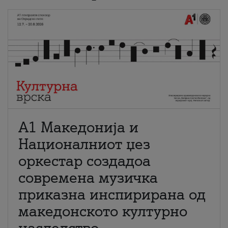
А1 Македонија и
Националниот џез
оркестар создадоа
современа музичка
приказна инспирирана од
македонското културно