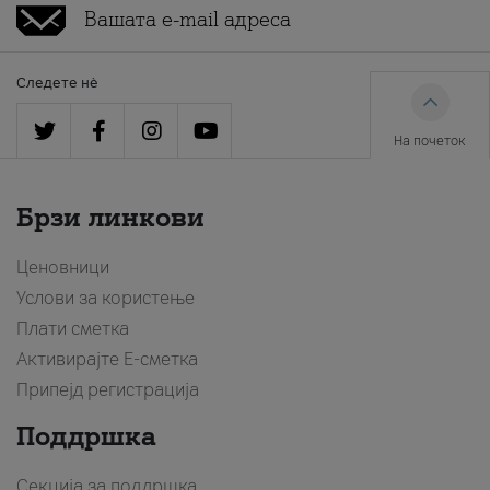
Следете нè
На почеток
Брзи линкови
Ценовници
Услови за користење
Плати сметка
Активирајте Е-сметка
Припејд регистрација
Поддршка
Секција за поддршка