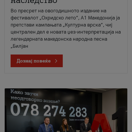
наследство
Во пресрет на овогодишното издание на
фестивалот „Охридско лето“, А1 Македонија ја
претстави кампањата „Културна врска“, чиј
централен дел е новата џез-интерпретација на
легендарната македонска народна песна
„Билјан
Дознај повеќе