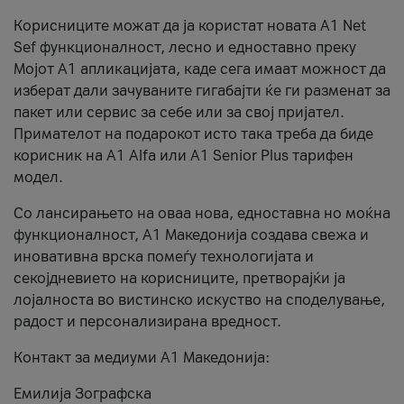
Корисниците можат да ја користат новата А1 Net
Sef функционалност, лесно и едноставно преку
Мојот А1 апликацијата, каде сега имаат можност да
изберат дали зачуваните гигабајти ќе ги разменат за
пакет или сервис за себе или за свој пријател.
Примателот на подарокот исто така треба да биде
корисник на А1 Alfa или A1 Senior Plus тарифен
модел.
Со лансирањето на оваа нова, едноставна но моќна
функционалност, А1 Македонија создава свежа и
иновативна врска помеѓу технологијата и
секојдневието на корисниците, претворајќи ја
лојалноста во вистинско искуство на споделување,
радост и персонализирана вредност.
Контакт за медиуми А1 Македонија:
Емилија Зографска