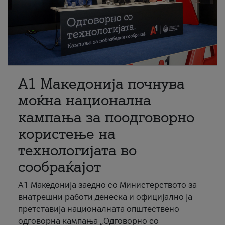
A1 Македонија почнува
моќна национална
кампања за поодговорно
користење на
технологијата во
сообраќајот
A1 Македонија заедно со Министерството за
внатрешни работи денеска и официјално ја
претставија националната општествено
одговорна кампања „Одговорно со