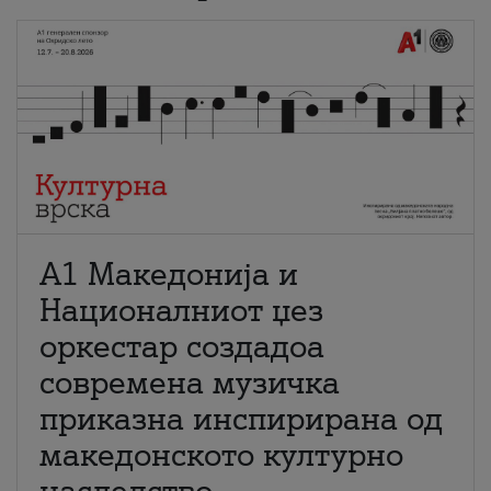
А1 Македонија и
Националниот џез
оркестар создадоа
современа музичка
приказна инспирирана од
македонското културно