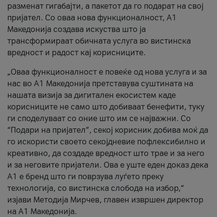
разменат гигабајти, а пакетот да го подарат на свој
пријател. Со оваа нова функционалност, А1
Македонија создава искуства што ја
трансформираат обичната услуга во вистинска
вредност и радост кај корисниците.
„Оваа функционалност е повеќе од нова услуга и за
нас во А1 Македонија претставува суштината на
нашата визија за дигитален екосистем каде
корисниците не само што добиваат бенефити, туку
ги споделуваат со оние што им се најважни. Со
“Подари на пријател”, секој корисник добива моќ да
го искористи своето секојдневие пофлексибилно и
креативно, да создаде вредност што трае и за него
и за неговите пријатели. Ова е уште еден доказ дека
А1 е бренд што ги поврзува луѓето преку
технологија, со вистинска слобода на избор,“
изјави Методија Мирчев, главен извршен директор
на А1 Македонија.