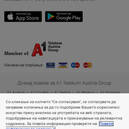
Member of
Начини на плаќање
Дознај повеќе за A1 Telekom Austria Group
A1 Austria
A1 Croatia
A1 Serbia
A1 Belarus
A1 Bulgaria
A1 Slovenia
A1 Digital
Со кликање на копчето "Се согласувам", се согласувате да
зачуваме колачиња за да го подобриме Вашето корисничко
искуство преку анализа на употребата на веб-страната,
подобрување на навигацијата и прикажување на релевантна
содржина. За повеќе информации проверете на
Повеќе