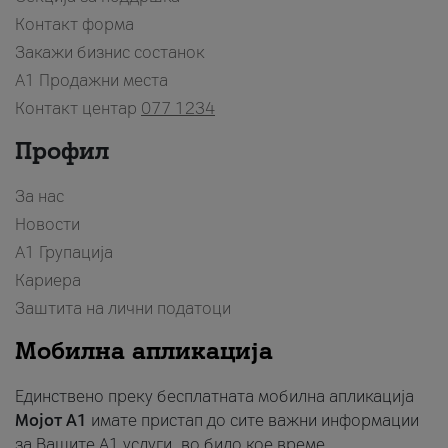
Контакт форма
Закажи бизнис состанок
A1 Продажни места
Контакт центар
077 1234
Профил
За нас
Новости
А1 Групација
Кариера
Заштита на лични податоци
Мобилна апликација
Единствено преку бесплатната мобилна апликација
Мојот A1
имате пристап до сите важни информации
за Вашите A1 услуги, во било кое време.