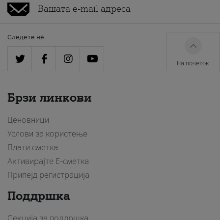
Следете нè
На почеток
Брзи линкови
Ценовници
Услови за користење
Плати сметка
Активирајте Е-сметка
Припејд регистрација
Поддршка
Секција за поддршка