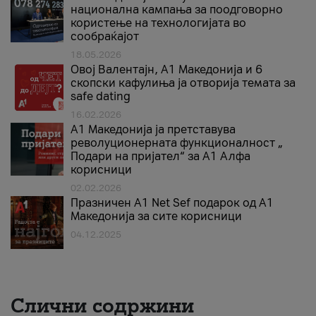
национална кампања за поодговорно
користење на технологијата во
сообраќајот
18.05.2026
Овој Валентајн, A1 Македонија и 6
скопски кафулиња ја отворија темата за
safe dating
16.02.2026
А1 Македонија ја претставува
револуционерната функционалност „
Подари на пријател“ за А1 Алфа
корисници
02.02.2026
Празничен A1 Net Sеf подарок од А1
Македонија за сите корисници
04.12.2025
Слични содржини