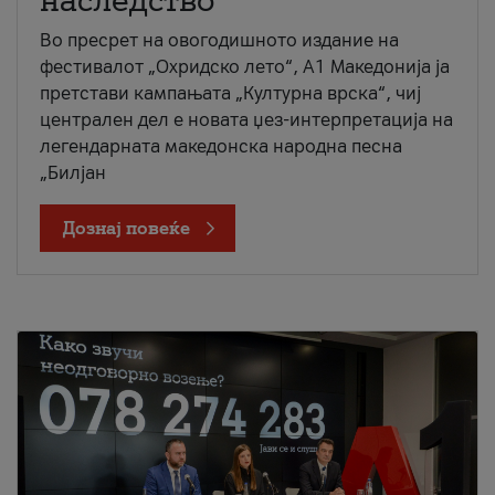
наследство
Во пресрет на овогодишното издание на
фестивалот „Охридско лето“, А1 Македонија ја
претстави кампањата „Културна врска“, чиј
централен дел е новата џез-интерпретација на
легендарната македонска народна песна
„Билјан
Дознај повеќе