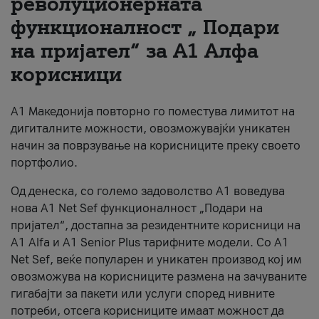
револуционерната
функционалност „ Подари
За нас
на пријател“ за А1 Алфа
#ПодобарОнлајн
корисници
А1 Македонија повторно го поместува лимитот на
дигиталните можности, овозможувајќи уникатен
начин за поврзување на корисниците преку своето
портфолио.
Од денеска, со големо задоволство А1 воведува
нова A1 Net Sef функционалност „Подари на
пријател“, достапна за резидентните корисници на
А1 Alfa и A1 Senior Plus тарифните модели. Со A1
Net Sef, веќе популарен и уникатен производ кој им
овозможува на корисниците размена на зачуваните
гигабајти за пакети или услуги според нивните
потреби, отсега корисниците имаат можност да