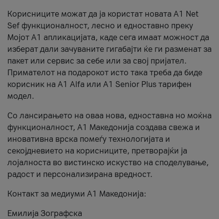
Корисниците можат да ја користат новата А1 Net
Sef функционалност, лесно и едноставно преку
Мојот А1 апликацијата, каде сега имаат можност да
изберат дали зачуваните гигабајти ќе ги разменат за
пакет или сервис за себе или за свој пријател.
Примателот на подарокот исто така треба да биде
корисник на А1 Alfa или A1 Senior Plus тарифен
модел.
Со лансирањето на оваа нова, едноставна но моќна
функционалност, А1 Македонија создава свежа и
иновативна врска помеѓу технологијата и
секојдневието на корисниците, претворајќи ја
лојалноста во вистинско искуство на споделување,
радост и персонализирана вредност.
Контакт за медиуми А1 Македонија:
Емилија Зографска