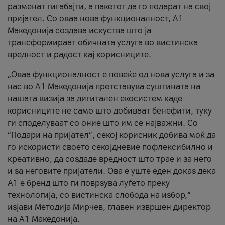
разменат гигабајти, а пакетот да го подарат на свој
пријател. Со оваа нова функционалност, А1
Македонија создава искуства што ја
трансформираат обичната услуга во вистинска
вредност и радост кај корисниците.
„Оваа функционалност е повеќе од нова услуга и за
нас во А1 Македонија претставува суштината на
нашата визија за дигитален екосистем каде
корисниците не само што добиваат бенефити, туку
ги споделуваат со оние што им се најважни. Со
“Подари на пријател”, секој корисник добива моќ да
го искористи своето секојдневие пофлексибилно и
креативно, да создаде вредност што трае и за него
и за неговите пријатели. Ова е уште еден доказ дека
А1 е бренд што ги поврзува луѓето преку
технологија, со вистинска слобода на избор,“
изјави Методија Мирчев, главен извршен директор
на А1 Македонија.