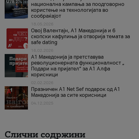
национална кампања за поодговорно
користење на технологијата во
сообраќајот
18.05.2026
Овој Валентајн, A1 Македонија и 6
скопски кафулиња ја отворија темата за
safe dating
16.02.2026
А1 Македонија ја претставува
револуционерната функционалност „
Подари на пријател“ за А1 Алфа
корисници
02.02.2026
Празничен A1 Net Sеf подарок од А1
Македонија за сите корисници
04.12.2025
Слични содржини