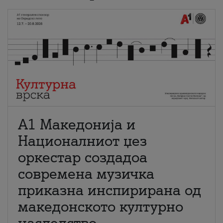
А1 Македонија и
Националниот џез
оркестар создадоа
современа музичка
приказна инспирирана од
македонското културно