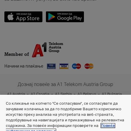
Member of
Начини на плаќање
Дознај повеќе за A1 Telekom Austria Group
A1 Austria
A1 Croatia
A1 Serbia
A1 Belarus
A1 Bulgaria
A1 Slovenia
A1 Digital
Со кликање на копчето "Се согласувам", се согласувате да
зачуваме колачиња за да го подобриме Вашето корисничко
искуство преку анализа на употребата на веб-страната,
подобрување на навигацијата и прикажување на релевантна
содржина. За повеќе информации проверете на
Повеќе