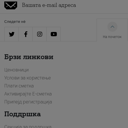
Следете нè
На почеток
Брзи линкови
Ценовници
Услови за користење
Плати сметка
Активирајте Е-сметка
Припејд регистрација
Поддршка
Секција за поддршка