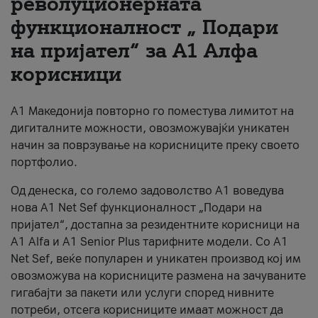
револуционерната
функционалност „ Подари
За нас
на пријател“ за А1 Алфа
#ПодобарОнлајн
корисници
А1 Македонија повторно го поместува лимитот на
дигиталните можности, овозможувајќи уникатен
начин за поврзување на корисниците преку своето
портфолио.
Од денеска, со големо задоволство А1 воведува
нова A1 Net Sef функционалност „Подари на
пријател“, достапна за резидентните корисници на
А1 Alfa и A1 Senior Plus тарифните модели. Со A1
Net Sef, веќе популарен и уникатен производ кој им
овозможува на корисниците размена на зачуваните
гигабајти за пакети или услуги според нивните
потреби, отсега корисниците имаат можност да