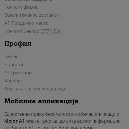
Контакт форма
Закажи бизнис состанок
A1 Продажни места
Контакт центар
077 1234
Профил
За нас
Новости
А1 Групација
Кариера
Заштита на лични податоци
Мобилна апликација
Единствено преку бесплатната мобилна апликација
Мојот A1
имате пристап до сите важни информации
за Вашите A1 услуги, во било кое време.