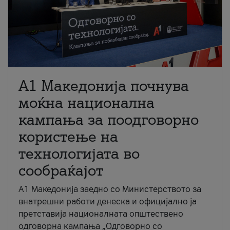
A1 Македонија почнува
моќна национална
кампања за поодговорно
користење на
технологијата во
сообраќајот
A1 Македонија заедно со Министерството за
внатрешни работи денеска и официјално ја
претставија националната општествено
одговорна кампања „Одговорно со