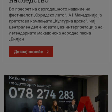
наследство
Во пресрет на овогодишното издание на
фестивалот „Охридско лето“, А1 Македонија ја
претстави кампањата „Културна врска“, чиј
централен дел е новата џез-интерпретација на
легендарната македонска народна песна
„Билјан
Дознај повеќе