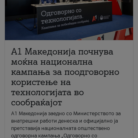
A1 Македонија почнува
моќна национална
кампања за поодговорно
користење на
технологијата во
сообраќајот
A1 Македонија заедно со Министерството за
внатрешни работи денеска и официјално ја
претставија националната општествено
одговорна кампања „Одговорно со