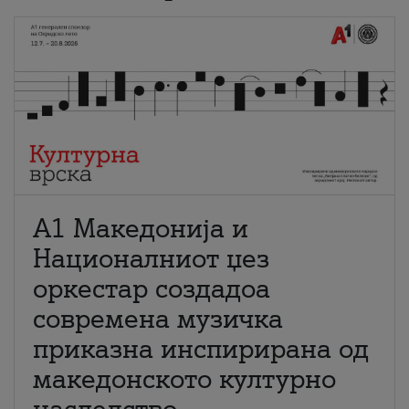
А1 Македонија и
Националниот џез
оркестар создадоа
современа музичка
приказна инспирирана од
македонското културно