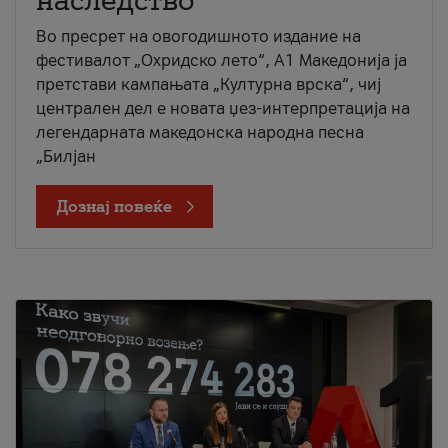
наследство
Во пресрет на овогодишното издание на
фестивалот „Охридско лето“, А1 Македонија ја
претстави кампањата „Културна врска“, чиј
централен дел е новата џез-интерпретација на
легендарната македонска народна песна
„Билјан
Дознај повеќе