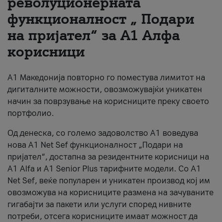
револуционерната
функционалност „ Подари
За нас
на пријател“ за А1 Алфа
#ПодобарОнлајн
корисници
А1 Македонија повторно го поместува лимитот на
дигиталните можности, овозможувајќи уникатен
начин за поврзување на корисниците преку своето
портфолио.
Од денеска, со големо задоволство А1 воведува
нова A1 Net Sef функционалност „Подари на
пријател“, достапна за резидентните корисници на
А1 Alfa и A1 Senior Plus тарифните модели. Со A1
Net Sef, веќе популарен и уникатен производ кој им
овозможува на корисниците размена на зачуваните
гигабајти за пакети или услуги според нивните
потреби, отсега корисниците имаат можност да