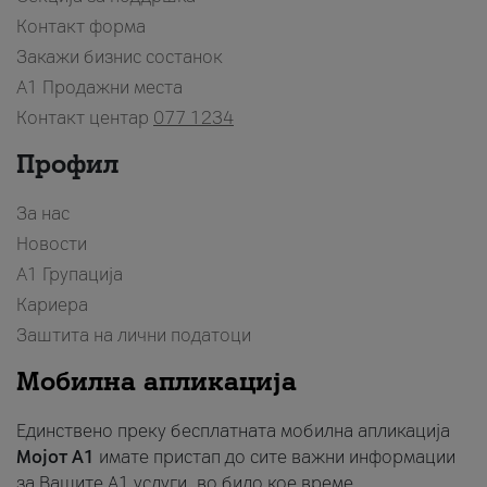
Контакт форма
Закажи бизнис состанок
A1 Продажни места
Контакт центар
077 1234
Профил
За нас
Новости
А1 Групација
Кариера
Заштита на лични податоци
Мобилна апликација
Единствено преку бесплатната мобилна апликација
Мојот A1
имате пристап до сите важни информации
за Вашите A1 услуги, во било кое време.