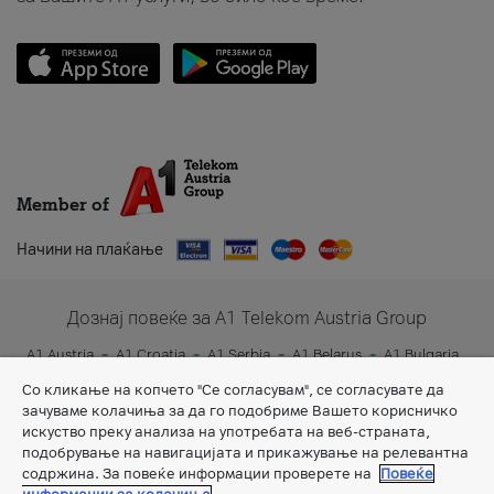
Member of
Начини на плаќање
Дознај повеќе за A1 Telekom Austria Group
A1 Austria
A1 Croatia
A1 Serbia
A1 Belarus
A1 Bulgaria
A1 Slovenia
A1 Digital
Со кликање на копчето "Се согласувам", се согласувате да
зачуваме колачиња за да го подобриме Вашето корисничко
искуство преку анализа на употребата на веб-страната,
подобрување на навигацијата и прикажување на релевантна
содржина. За повеќе информации проверете на
Повеќе