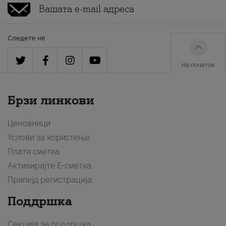
Следете нè
На почеток
Брзи линкови
Ценовници
Услови за користење
Плати сметка
Активирајте Е-сметка
Припејд регистрација
Поддршка
Секција за поддршка