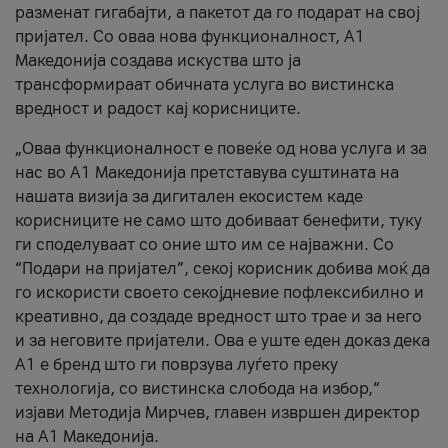
разменат гигабајти, а пакетот да го подарат на свој
пријател. Со оваа нова функционалност, А1
Македонија создава искуства што ја
трансформираат обичната услуга во вистинска
вредност и радост кај корисниците.
„Оваа функционалност е повеќе од нова услуга и за
нас во А1 Македонија претставува суштината на
нашата визија за дигитален екосистем каде
корисниците не само што добиваат бенефити, туку
ги споделуваат со оние што им се најважни. Со
“Подари на пријател”, секој корисник добива моќ да
го искористи своето секојдневие пофлексибилно и
креативно, да создаде вредност што трае и за него
и за неговите пријатели. Ова е уште еден доказ дека
А1 е бренд што ги поврзува луѓето преку
технологија, со вистинска слобода на избор,“
изјави Методија Мирчев, главен извршен директор
на А1 Македонија.