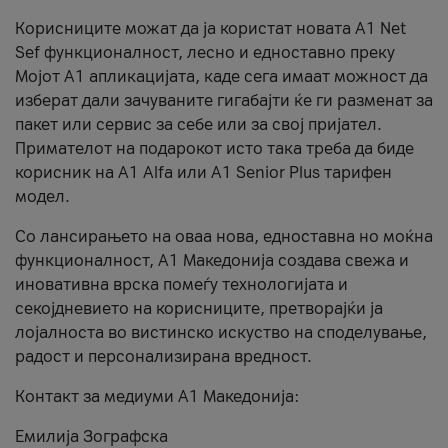
Корисниците можат да ја користат новата А1 Net
Sef функционалност, лесно и едноставно преку
Мојот А1 апликацијата, каде сега имаат можност да
изберат дали зачуваните гигабајти ќе ги разменат за
пакет или сервис за себе или за свој пријател.
Примателот на подарокот исто така треба да биде
корисник на А1 Alfa или A1 Senior Plus тарифен
модел.
Со лансирањето на оваа нова, едноставна но моќна
функционалност, А1 Македонија создава свежа и
иновативна врска помеѓу технологијата и
секојдневието на корисниците, претворајќи ја
лојалноста во вистинско искуство на споделување,
радост и персонализирана вредност.
Контакт за медиуми А1 Македонија:
Емилија Зографска