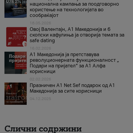
национална кампања за поодговорно
користење на технологијата во
сообраќајот
18.05.2026
Овој Валентајн, A1 Македонија и 6
скопски кафулиња ја отворија темата за
safe dating
16.02.2026
А1 Македонија ја претставува
револуционерната функционалност „
Подари на пријател“ за А1 Алфа
корисници
02.02.2026
Празничен A1 Net Sеf подарок од А1
Македонија за сите корисници
04.12.2025
Слични содржини