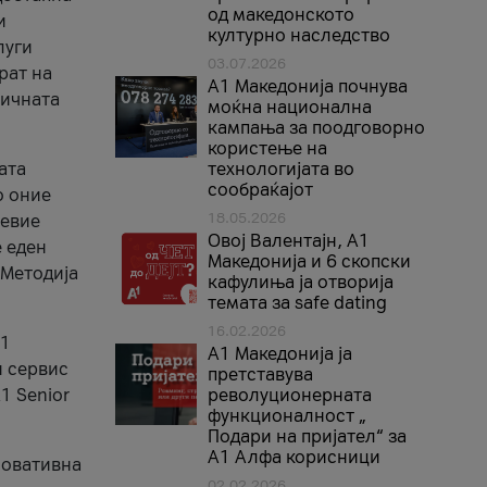
од македонското
и
културно наследство
луги
03.07.2026
рат на
A1 Македонија почнува
бичната
моќна национална
кампања за поодговорно
користење на
ата
технологијата во
сообраќајот
о оние
18.05.2026
невие
Овој Валентајн, A1
е еден
Македонија и 6 скопски
 Методија
кафулиња ја отворија
темата за safe dating
16.02.2026
А1
А1 Македонија ја
и сервис
претставува
1 Senior
револуционерната
функционалност „
Подари на пријател“ за
А1 Алфа корисници
новативна
02.02.2026