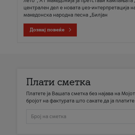
лето“, А1 Македонија ја претстави кампањата 
централен дел е новата џез-интерпретација н
македонска народна песна „Билјан
Дознај повеќе
Плати сметка
Платете ја Вашата сметка без најава на Мојот
бројот на фактурата што сакате да ја платите
Број на сметка