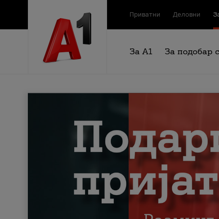
Приватни
Деловни
З
За А1
За подобар 