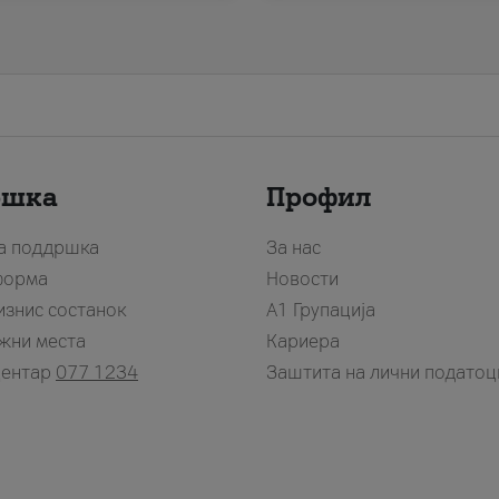
ршка
Профил
за поддршка
За нас
форма
Новости
изнис состанок
А1 Групација
жни места
Кариера
центар
077 1234
Заштита на лични податоц