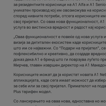
за резидентните корисници на А1 Alfa и A1 Senio
уникатен производ кој им овозможува на корисни
според нивните потреби, отсега корисниците има
свој пријател. Со оваа нова функционалност, А
услуга во вистинска вредност и радост кај кори
„Оваа функционалност е повеќе од нова услуга и
визија за дигитален екосистем каде корисниците
што им се најважни. Со “Подари на пријател”, с
пофлексибилно и креативно, да создаде вредност
доказ дека А1 е бренд што ги поврзува луѓето пр
Мирчев, главен извршен директор на А1 Македон
Корисниците можат да ја користат новата А1 Net
апликацијата, каде сега имаат можност да избера
за себе или за свој пријател. Примателот на пода
Plus тарифен модел.
Со лансирањето на оваа нова, едноставна но м