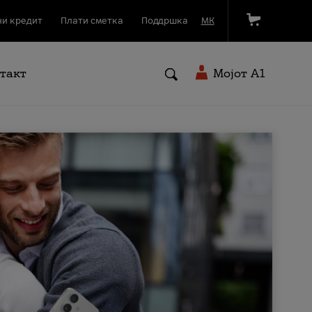
и кредит
Плати сметка
Поддршка
МК
такт
Мојот A1