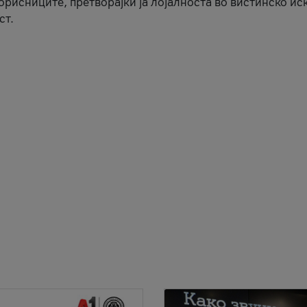
корисниците, претворајќи ја лојалноста во вистинско ис
ст.