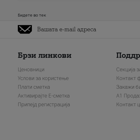
Бидете во тек
Брзи линкови
Подд
Ценовници
Секција 
Услови за користење
Контакт 
Плати сметка
Закажи б
Активирајте Е-сметка
A1 Прода
Припејд регистрација
Контакт 