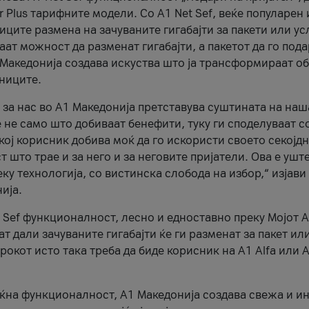
r Plus тарифните модели. Со A1 Net Sef, веќе популарен 
ците размена на зачуваните гигабајти за пакети или ус
ат можност да разменат гигабајти, а пакетот да го пода
1 Македонија создава искуства што ја трансформираат о
сниците.
 за нас во А1 Македонија претставува суштината на наш
 не само што добиваат бенефити, туку ги споделуваат с
екој корисник добива моќ да го искористи своето секојд
 што трае и за него и за неговите пријатели. Ова е ушт
еку технологија, со вистинска слобода на избор,“ изјави
ија.
 Sef функционалност, лесно и едноставно преку Мојот 
т дали зачуваните гигабајти ќе ги разменат за пакет ил
рокот исто така треба да биде корисник на А1 Alfa или A
оќна функционалност, А1 Македонија создава свежа и и