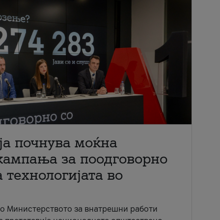
ја почнува моќна
кампања за поодговорно
 технологијата во
со Министерството за внатрешни работи