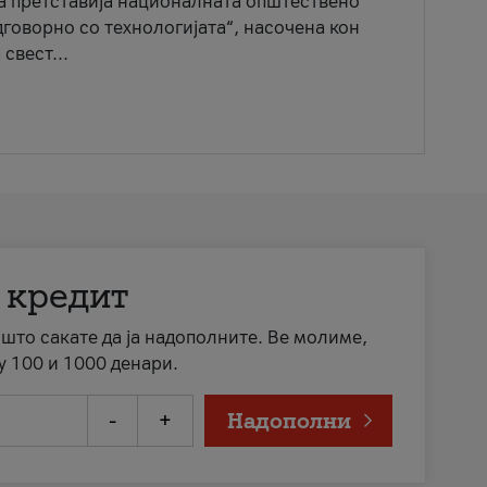
ја претставија националната општествено
говорно со технологијата“, насочена кон
свест...
 кредит
а што сакате да ја надополните. Ве молиме,
у 100 и 1000 денари.
-
+
Надополни