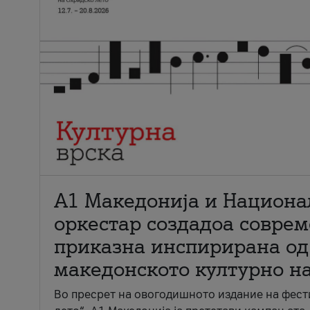
А1 Македонија и Национа
оркестар создадоа совре
приказна инспирирана од
македонското културно н
Во пресрет на овогодишното издание на фест