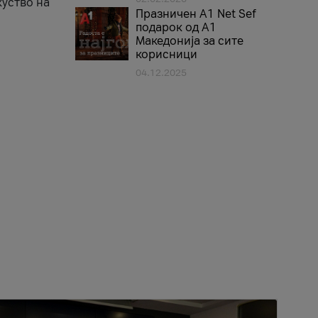
куство на
Празничен A1 Net Sеf
подарок од А1
Македонија за сите
корисници
04.12.2025