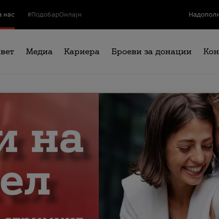
а нас
#ПодобарОнлајн
Надополн
свет
Медиа
Кариера
Броеви за донации
Кон