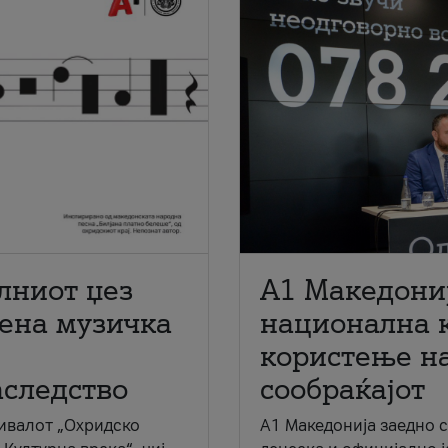
лниот џез
A1 Македони
мена музичка
национална 
користење на
аследство
сообраќајот
ивалот „Охридско
A1 Македонија заедно 