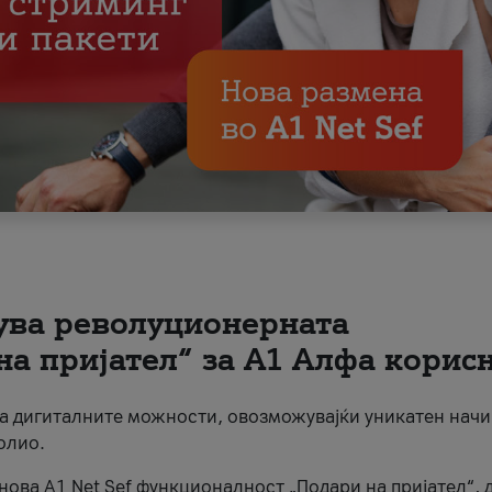
вува револуционерната
на пријател“ за А1 Алфа корис
на дигиталните можности, овозможувајќи уникатен начи
олио.
нова A1 Net Sef функционалност „Подари на пријател“, 