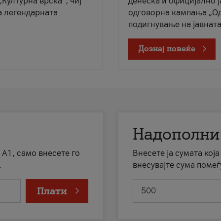
„Културна врска“, чиј
денеска и официјално 
а легендарната
одговорна кампања „Од
подигнување на јавната 
Дознај повеќе
Надополни
 А1, само внесете го
Внесете ја сумата кој
.
внесувајте сума помеѓ
Плати