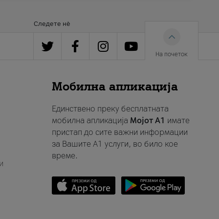
Следете нè
На почеток
Мобилна апликација
Единствено преку бесплатната
мобилна апликација
Мојот A1
имате
пристап до сите важни информации
за Вашите A1 услуги, во било кое
време.
и