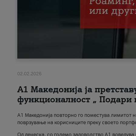
02.02.2026
А1 Македонија ја претста
функционалност „ Подари 
А1 Македонија повторно го поместува лимитот 
поврзување на корисниците преку своето портф
Од денеска, со големо задоволство А1 воведува 