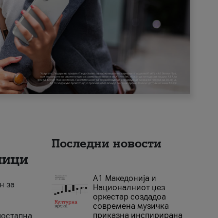
Последни новости
ници
А1 Македонија и
н за
Националниот џез
оркестар создадоа
современа музичка
приказна инспирирана
достапна