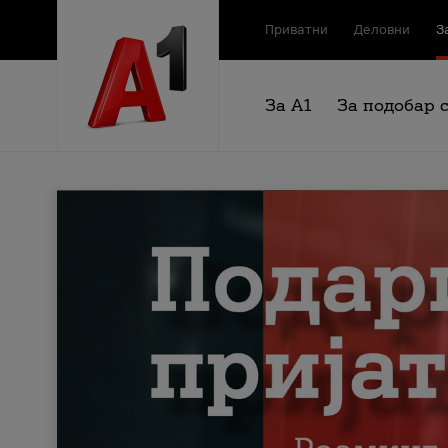
Приватни
Деловни
З
За А1
За подобар 