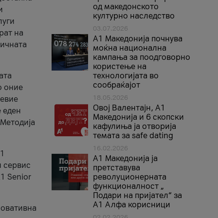
од македонското
и
културно наследство
луги
03.07.2026
рат на
A1 Македонија почнува
бичната
моќна национална
кампања за поодговорно
користење на
ата
технологијата во
сообраќајот
о оние
18.05.2026
невие
Овој Валентајн, A1
е еден
Македонија и 6 скопски
 Методија
кафулиња ја отворија
темата за safe dating
16.02.2026
А1
А1 Македонија ја
и сервис
претставува
1 Senior
револуционерната
функционалност „
Подари на пријател“ за
А1 Алфа корисници
новативна
02.02.2026