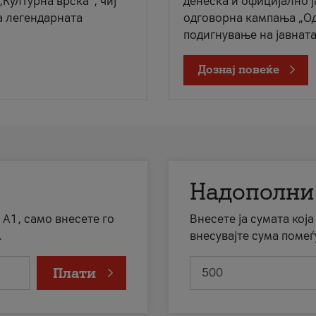
„Културна врска“, чиј
денеска и официјално 
а легендарната
одговорна кампања „Од
подигнување на јавната 
Дознај повеќе
Надополни
 А1, само внесете го
Внесете ја сумата кој
.
внесувајте сума помеѓ
Плати