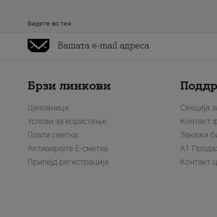
Бидете во тек
Брзи линкови
Подд
Ценовници
Секција 
Услови за користење
Контакт 
Плати сметка
Закажи б
Активирајте Е-сметка
A1 Прода
Припејд регистрација
Контакт 