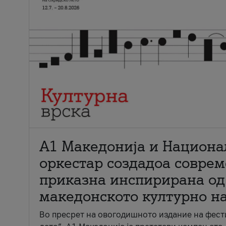
А1 Македонија и Национа
оркестар создадоа совре
приказна инспирирана од
македонското културно н
Во пресрет на овогодишното издание на фест