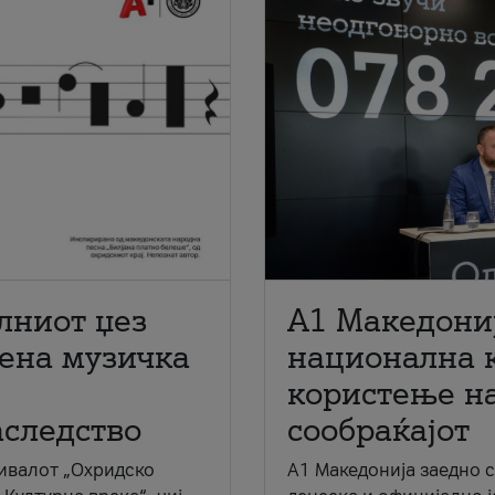
лниот џез
A1 Македони
мена музичка
национална 
користење на
аследство
сообраќајот
ивалот „Охридско
A1 Македонија заедно 