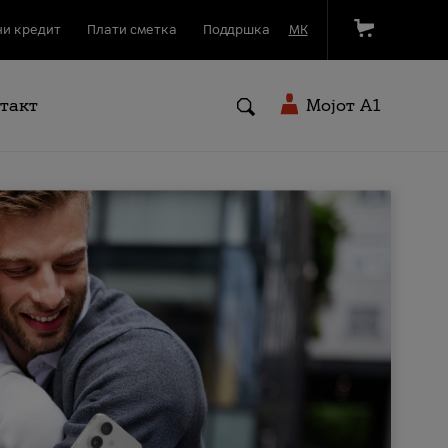
и кредит
Плати сметка
Поддршка
МК
такт
Мојот A1