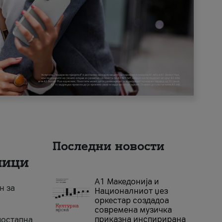
Последни новости
ници
А1 Македонија и
н за
Националниот џез
оркестар создадоа
современа музичка
приказна инспирирана
достапна