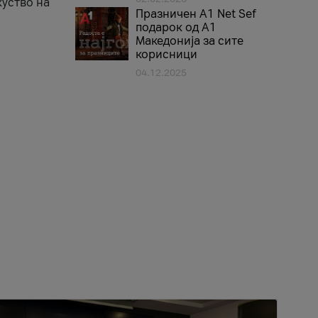
куство на
Празничен A1 Net Sеf
подарок од А1
Македонија за сите
корисници
04.12.2025