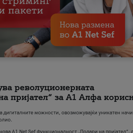
вува револуционерната
на пријател“ за А1 Алфа корис
на дигиталните можности, овозможувајќи уникатен начи
олио.
нова A1 Net Sef функционалност „Подари на пријател“, 