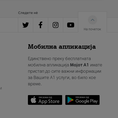
Следете нè
На почеток
Мобилна апликација
Единствено преку бесплатната
мобилна апликација
Мојот A1
имате
пристап до сите важни информации
за Вашите A1 услуги, во било кое
време.
и