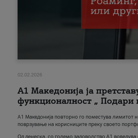
02.02.2026
А1 Македонија ја претста
функционалност „ Подари 
А1 Македонија повторно го поместува лимитот 
поврзување на корисниците преку своето портф
Од денеска, со големо задоволство А1 воведува 