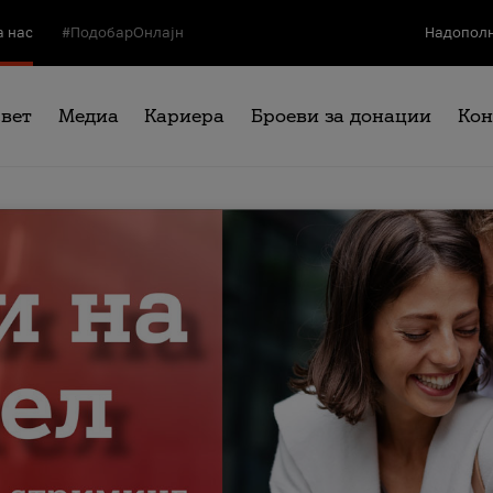
а нас
#ПодобарОнлајн
Надополн
свет
Медиа
Кариера
Броеви за донации
Кон