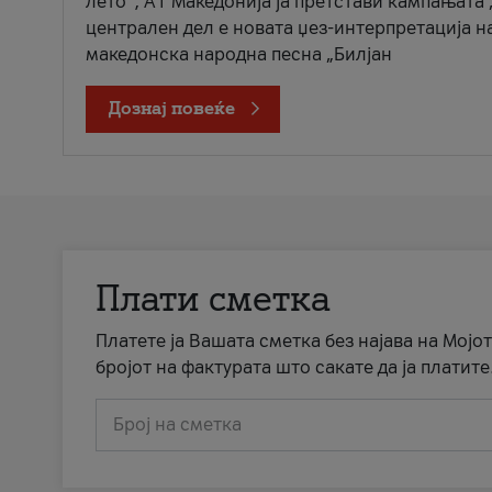
лето“, А1 Македонија ја претстави кампањата 
централен дел е новата џез-интерпретација н
македонска народна песна „Билјан
Дознај повеќе
Плати сметка
Платете ја Вашата сметка без најава на Мојот
бројот на фактурата што сакате да ја платите
Број на сметка