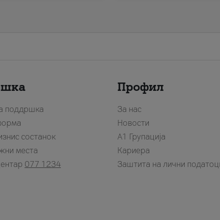
ршка
Профил
за поддршка
За нас
форма
Новости
изнис состанок
А1 Групација
жни места
Кариера
центар
077 1234
Заштита на лични податоц