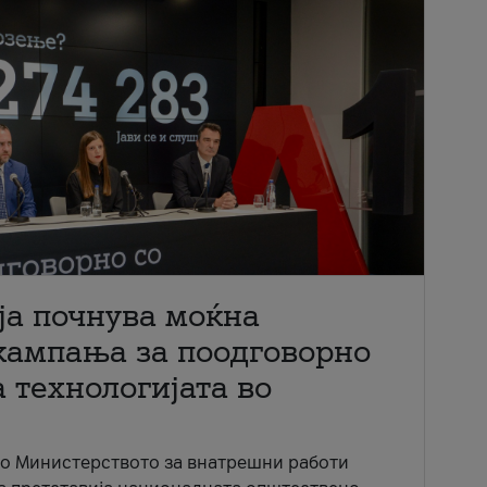
ја почнува моќна
кампања за поодговорно
 технологијата во
со Министерството за внатрешни работи