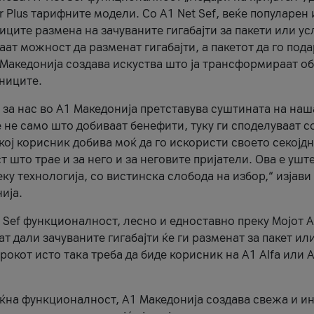
r Plus тарифните модели. Со A1 Net Sef, веќе популарен 
ците размена на зачуваните гигабајти за пакети или ус
ат можност да разменат гигабајти, а пакетот да го пода
1 Македонија создава искуства што ја трансформираат о
сниците.
 за нас во А1 Македонија претставува суштината на наш
 не само што добиваат бенефити, туку ги споделуваат с
екој корисник добива моќ да го искористи своето секојд
 што трае и за него и за неговите пријатели. Ова е ушт
еку технологија, со вистинска слобода на избор,“ изјави
ија.
 Sef функционалност, лесно и едноставно преку Мојот 
т дали зачуваните гигабајти ќе ги разменат за пакет ил
рокот исто така треба да биде корисник на А1 Alfa или A
оќна функционалност, А1 Македонија создава свежа и и