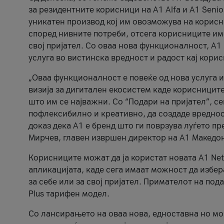
за резидентните корисници на А1 Alfa и A1 Senio
уникатен производ кој им овозможува на корисни
според нивните потреби, отсега корисниците има
свој пријател. Со оваа нова функционалност, А
услуга во вистинска вредност и радост кај кори
„Оваа функционалност е повеќе од нова услуга и
визија за дигитален екосистем каде корисниците
што им се најважни. Со “Подари на пријател”, с
пофлексибилно и креативно, да создаде вредност
доказ дека А1 е бренд што ги поврзува луѓето пр
Мирчев, главен извршен директор на А1 Македон
Корисниците можат да ја користат новата А1 Net
апликацијата, каде сега имаат можност да избера
за себе или за свој пријател. Примателот на пода
Plus тарифен модел.
Со лансирањето на оваа нова, едноставна но м