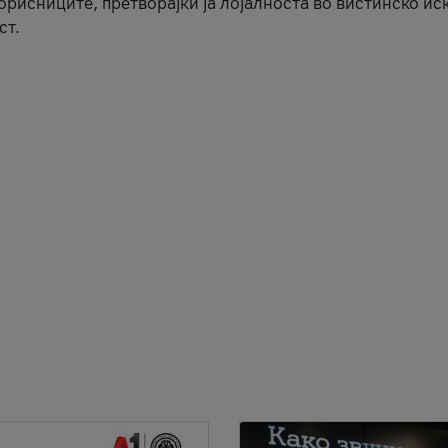
корисниците, претворајќи ја лојалноста во вистинско ис
ст.