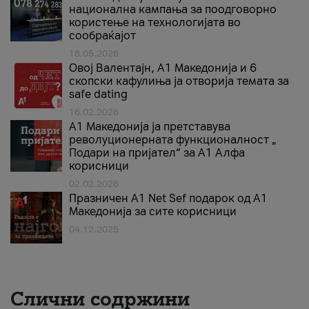
национална кампања за поодговорно
користење на технологијата во
сообраќајот
18.05.2026
Овој Валентајн, A1 Македонија и 6
скопски кафулиња ја отворија темата за
safe dating
16.02.2026
А1 Македонија ја претставува
револуционерната функционалност „
Подари на пријател“ за А1 Алфа
корисници
02.02.2026
Празничен A1 Net Sеf подарок од А1
Македонија за сите корисници
04.12.2025
Слични содржини