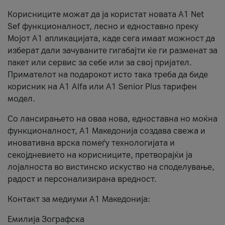
Корисниците можат да ја користат новата А1 Net
Sef функционалност, лесно и едноставно преку
Мојот А1 апликацијата, каде сега имаат можност да
изберат дали зачуваните гигабајти ќе ги разменат за
пакет или сервис за себе или за свој пријател.
Примателот на подарокот исто така треба да биде
корисник на А1 Alfa или A1 Senior Plus тарифен
модел.
Со лансирањето на оваа нова, едноставна но моќна
функционалност, А1 Македонија создава свежа и
иновативна врска помеѓу технологијата и
секојдневието на корисниците, претворајќи ја
лојалноста во вистинско искуство на споделување,
радост и персонализирана вредност.
Контакт за медиуми А1 Македонија:
Емилија Зографска