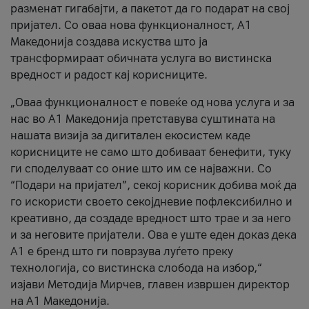
разменат гигабајти, а пакетот да го подарат на свој
пријател. Со оваа нова функционалност, А1
Македонија создава искуства што ја
трансформираат обичната услуга во вистинска
вредност и радост кај корисниците.
„Оваа функционалност е повеќе од нова услуга и за
нас во А1 Македонија претставува суштината на
нашата визија за дигитален екосистем каде
корисниците не само што добиваат бенефити, туку
ги споделуваат со оние што им се најважни. Со
“Подари на пријател”, секој корисник добива моќ да
го искористи своето секојдневие пофлексибилно и
креативно, да создаде вредност што трае и за него
и за неговите пријатели. Ова е уште еден доказ дека
А1 е бренд што ги поврзува луѓето преку
технологија, со вистинска слобода на избор,“
изјави Методија Мирчев, главен извршен директор
на А1 Македонија.