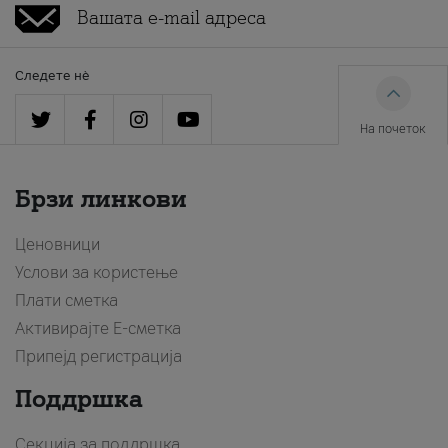
Следете нè
На почеток
Брзи линкови
Ценовници
Услови за користење
Плати сметка
Активирајте Е-сметка
Припејд регистрација
Поддршка
Секција за поддршка