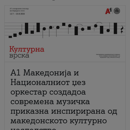
А1 Македонија и
Националниот џез
оркестар создадоа
современа музичка
приказна инспирирана од
македонското културно