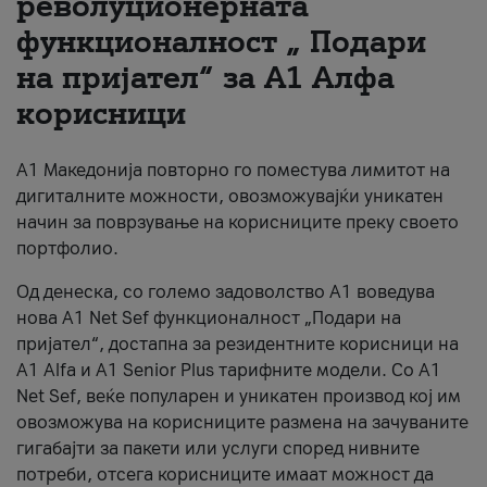
револуционерната
функционалност „ Подари
За нас
на пријател“ за А1 Алфа
#ПодобарОнлајн
корисници
А1 Македонија повторно го поместува лимитот на
дигиталните можности, овозможувајќи уникатен
начин за поврзување на корисниците преку своето
портфолио.
Од денеска, со големо задоволство А1 воведува
нова A1 Net Sef функционалност „Подари на
пријател“, достапна за резидентните корисници на
А1 Alfa и A1 Senior Plus тарифните модели. Со A1
Net Sef, веќе популарен и уникатен производ кој им
овозможува на корисниците размена на зачуваните
гигабајти за пакети или услуги според нивните
потреби, отсега корисниците имаат можност да