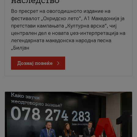
наследство
Во пресрет на овогодишното издание на
фестивалот „Охридско лето“, А1 Македонија ја
претстави кампањата „Културна врска“, чиј
централен дел е новата џез-интерпретација на
легендарната македонска народна песна
„Билјан
Дознај повеќе