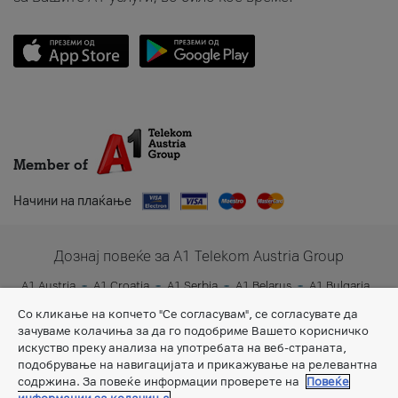
Member of
Начини на плаќање
Дознај повеќе за A1 Telekom Austria Group
A1 Austria
A1 Croatia
A1 Serbia
A1 Belarus
A1 Bulgaria
A1 Slovenia
A1 Digital
Со кликање на копчето "Се согласувам", се согласувате да
зачуваме колачиња за да го подобриме Вашето корисничко
искуство преку анализа на употребата на веб-страната,
подобрување на навигацијата и прикажување на релевантна
содржина. За повеќе информации проверете на
Повеќе