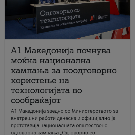
A1 Македонија почнува
моќна национална
кампања за поодговорно
користење на
технологијата во
сообраќајот
A1 Македонија заедно со Министерството за
внатрешни работи денеска и официјално ја
претставија националната општествено
одговорна кампања „Одговорно со