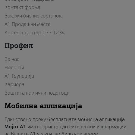
Контакт форма
Закажи бизнис состанок
A1 Продажни места
Контакт центар
077 1234
Профил
За нас
Новости
А1 Групација
Кариера
Заштита на лични податоци
Мобилна апликација
Единствено преку бесплатната мобилна апликација
Мојот A1
имате пристап до сите важни информации
за Вашите A1 услуги, во било кое време.