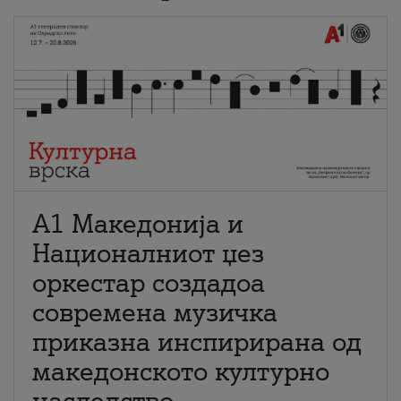
А1 Македонија и
Националниот џез
оркестар создадоа
современа музичка
приказна инспирирана од
македонското културно