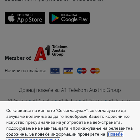
Member of
Начини на плаќање
Дознај повеќе за A1 Telekom Austria Group
A1 Austria
A1 Croatia
A1 Serbia
A1 Belarus
A1 Bulgaria
A1 Slovenia
A1 Digital
Со кликање на копчето "Се согласувам", се согласувате да
зачуваме колачиња за да го подобриме Вашето корисничко
искуство преку анализа на употребата на веб-страната,
подобрување на навигацијата и прикажување на релевантна
содржина. За повеќе информации проверете на
Повеќе