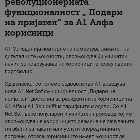
револуционерната
функционалност „ Подари
За нас
на пријател“ за А1 Алфа
#ПодобарОнлајн
корисници
А1 Македонија повторно го поместува лимитот на
дигиталните можности, овозможувајќи уникатен
начин за поврзување на корисниците преку своето
портфолио.
Од денеска, со големо задоволство А1 воведува
нова A1 Net Sef функционалност „Подари на
пријател“, достапна за резидентните корисници на
А1 Alfa и A1 Senior Plus тарифните модели. Со A1
Net Sef, веќе популарен и уникатен производ кој им
овозможува на корисниците размена на зачуваните
гигабајти за пакети или услуги според нивните
потреби, отсега корисниците имаат можност да