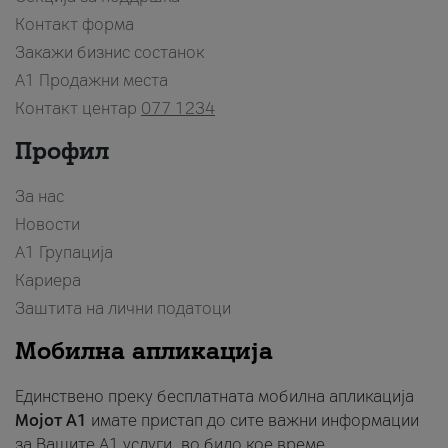
Контакт форма
Закажи бизнис состанок
A1 Продажни места
Контакт центар
077 1234
Профил
За нас
Новости
А1 Групација
Кариера
Заштита на лични податоци
Мобилна апликација
Единствено преку бесплатната мобилна апликација
Мојот A1
имате пристап до сите важни информации
за Вашите A1 услуги, во било кое време.