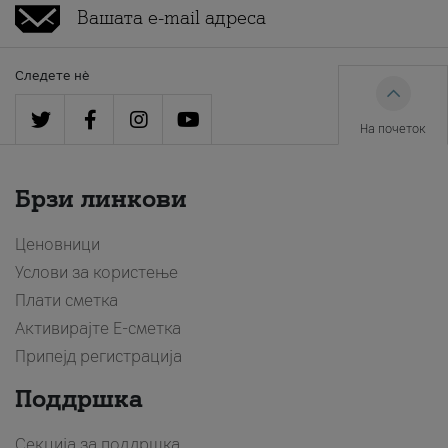
Следете нè
На почеток
Брзи линкови
Ценовници
Услови за користење
Плати сметка
Активирајте Е-сметка
Припејд регистрација
Поддршка
Секција за поддршка