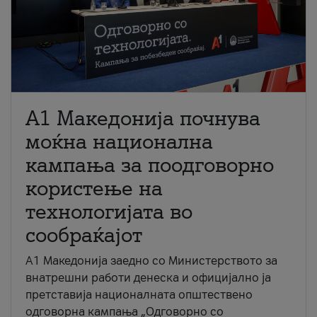
A1 Македонија почнува
моќна национална
кампања за поодговорно
користење на
технологијата во
сообраќајот
A1 Македонија заедно со Министерството за
внатрешни работи денеска и официјално ја
претставија националната општествено
одговорна кампања „Одговорно со