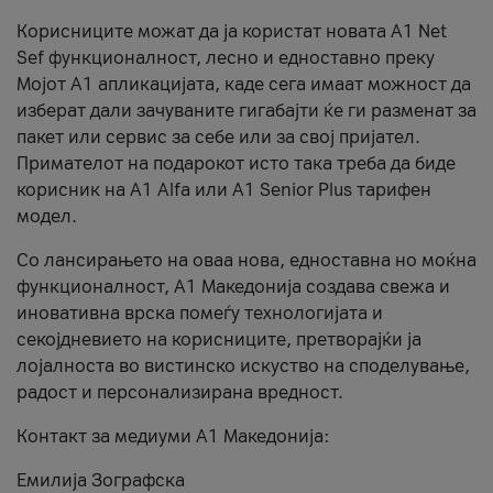
Корисниците можат да ја користат новата А1 Net
Sef функционалност, лесно и едноставно преку
Мојот А1 апликацијата, каде сега имаат можност да
изберат дали зачуваните гигабајти ќе ги разменат за
пакет или сервис за себе или за свој пријател.
Примателот на подарокот исто така треба да биде
корисник на А1 Alfa или A1 Senior Plus тарифен
модел.
Со лансирањето на оваа нова, едноставна но моќна
функционалност, А1 Македонија создава свежа и
иновативна врска помеѓу технологијата и
секојдневието на корисниците, претворајќи ја
лојалноста во вистинско искуство на споделување,
радост и персонализирана вредност.
Контакт за медиуми А1 Македонија:
Емилија Зографска