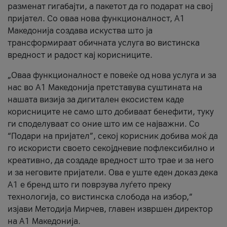
разменат гигабајти, а пакетот да го подарат на свој
пријател. Со оваа нова функционалност, А1
Македонија создава искуства што ја
трансформираат обичната услуга во вистинска
вредност и радост кај корисниците.
„Оваа функционалност е повеќе од нова услуга и за
нас во А1 Македонија претставува суштината на
нашата визија за дигитален екосистем каде
корисниците не само што добиваат бенефити, туку
ги споделуваат со оние што им се најважни. Со
“Подари на пријател”, секој корисник добива моќ да
го искористи своето секојдневие пофлексибилно и
креативно, да создаде вредност што трае и за него
и за неговите пријатели. Ова е уште еден доказ дека
А1 е бренд што ги поврзува луѓето преку
технологија, со вистинска слобода на избор,“
изјави Методија Мирчев, главен извршен директор
на А1 Македонија.