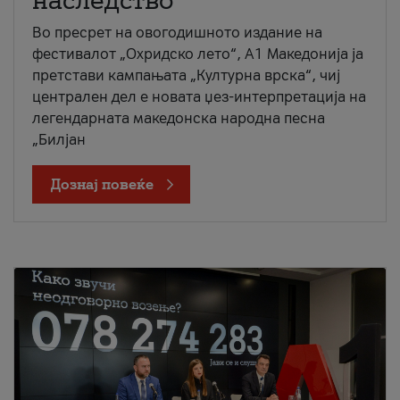
наследство
Во пресрет на овогодишното издание на
фестивалот „Охридско лето“, А1 Македонија ја
претстави кампањата „Културна врска“, чиј
централен дел е новата џез-интерпретација на
легендарната македонска народна песна
„Билјан
Дознај повеќе