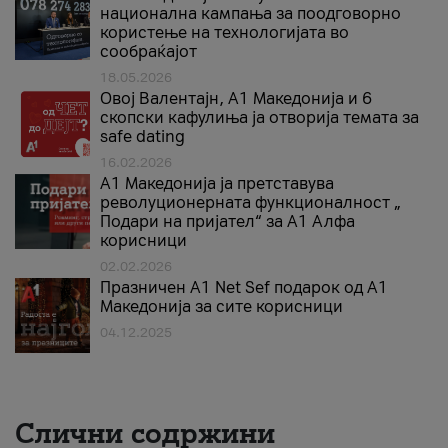
национална кампања за поодговорно
користење на технологијата во
сообраќајот
18.05.2026
Овој Валентајн, A1 Македонија и 6
скопски кафулиња ја отворија темата за
safe dating
16.02.2026
А1 Македонија ја претставува
револуционерната функционалност „
Подари на пријател“ за А1 Алфа
корисници
02.02.2026
Празничен A1 Net Sеf подарок од А1
Македонија за сите корисници
04.12.2025
Слични содржини