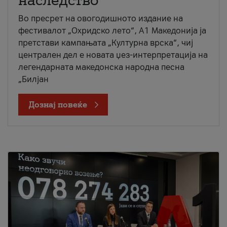
наследство
Во пресрет на овогодишното издание на
фестивалот „Охридско лето“, А1 Македонија ја
претстави кампањата „Културна врска“, чиј
централен дел е новата џез-интерпретација на
легендарната македонска народна песна
„Билјан
Дознај повеќе