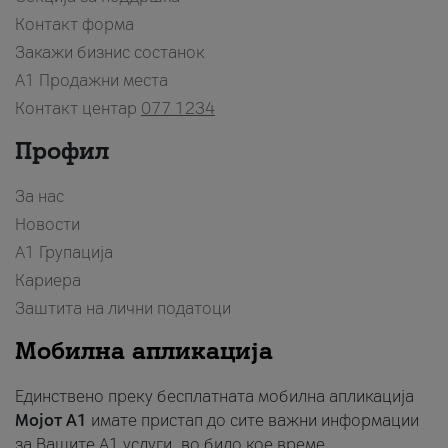
Контакт форма
Закажи бизнис состанок
A1 Продажни места
Контакт центар
077 1234
Профил
За нас
Новости
А1 Групација
Кариера
Заштита на лични податоци
Мобилна апликација
Единствено преку бесплатната мобилна апликација
Мојот A1
имате пристап до сите важни информации
за Вашите A1 услуги, во било кое време.