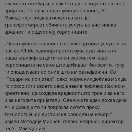
разменат гигабајти, а пакетот да го подарат на свој
пријател. Со оваа нова функционалност, А1
Македонија создава искуства што ја
трансформираат обичната услуга во вистинска
вредност и радост кај корисниците.
„Оваа функционалност е повеќе од нова услуга и за
нас во А1 Македонија претставува суштината на
нашата визија за дигитален екосистем каде
корисниците не само што добиваат бенефити, туку
ги споделуваат со оние што им се најважни. Со
“Подари на пријател”, секој корисник добива моќ да
го искористи своето секојдневие пофлексибилно и
креативно, да создаде вредност што трае и за него
и за неговите пријатели. Ова е уште еден доказ дека
А1 е бренд што ги поврзува луѓето преку
технологија, со вистинска слобода на избор,“
изјави Методија Мирчев, главен извршен директор
на А1 Македонија.