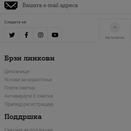
Следете нè
На почеток
Брзи линкови
Ценовници
Услови за користење
Плати сметка
Активирајте Е-сметка
Припејд регистрација
Поддршка
Секција за поддршка