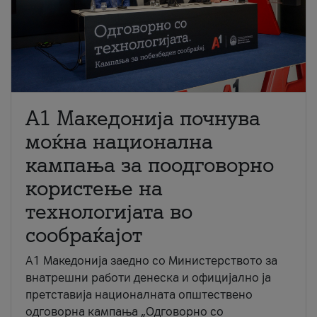
A1 Македонија почнува
моќна национална
кампања за поодговорно
користење на
технологијата во
сообраќајот
A1 Македонија заедно со Министерството за
внатрешни работи денеска и официјално ја
претставија националната општествено
одговорна кампања „Одговорно со