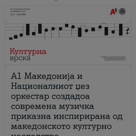
А1 Македонија и
Националниот џез
оркестар создадоа
современа музичка
приказна инспирирана од
македонското културно