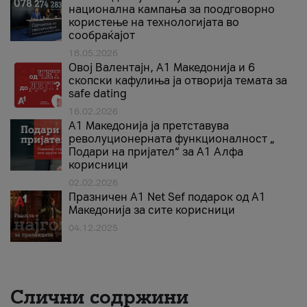
национална кампања за поодговорно
користење на технологијата во
сообраќајот
18.05.2026
Овој Валентајн, A1 Македонија и 6
скопски кафулиња ја отворија темата за
safe dating
16.02.2026
А1 Македонија ја претставува
револуционерната функционалност „
Подари на пријател“ за А1 Алфа
корисници
02.02.2026
Празничен A1 Net Sеf подарок од А1
Македонија за сите корисници
04.12.2025
Слични содржини