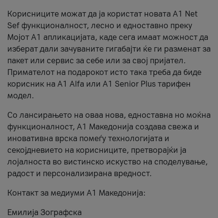
Корисниците можат да ја користат новата А1 Net
Sef функционалност, лесно и едноставно преку
Мојот А1 апликацијата, каде сега имаат можност да
изберат дали зачуваните гигабајти ќе ги разменат за
пакет или сервис за себе или за свој пријател.
Примателот на подарокот исто така треба да биде
корисник на А1 Alfa или A1 Senior Plus тарифен
модел.
Со лансирањето на оваа нова, едноставна но моќна
функционалност, А1 Македонија создава свежа и
иновативна врска помеѓу технологијата и
секојдневието на корисниците, претворајќи ја
лојалноста во вистинско искуство на споделување,
радост и персонализирана вредност.
Контакт за медиуми А1 Македонија:
Емилија Зографска