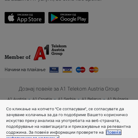
Member of
Начини на плаќање
Дознај повеќе за A1 Telekom Austria Group
A1 Austria
A1 Croatia
A1 Serbia
A1 Belarus
A1 Bulgaria
A1 Slovenia
A1 Digital
Со кликање на копчето "Се согласувам", се согласувате да
зачуваме колачиња за да го подобриме Вашето корисничко
искуство преку анализа на употребата на веб-страната,
подобрување на навигацијата и прикажување на релевантна
содржина. За повеќе информации проверете на
Повеќе