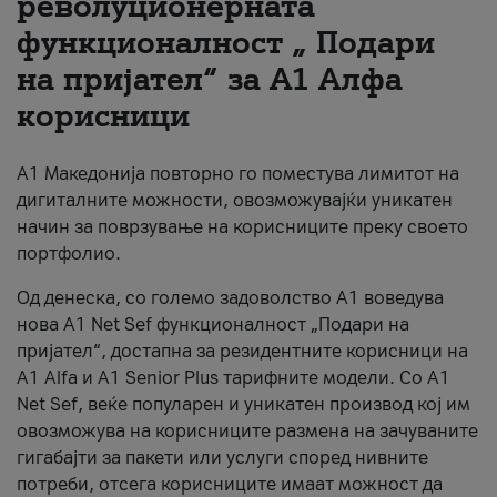
револуционерната
функционалност „ Подари
За нас
на пријател“ за А1 Алфа
#ПодобарОнлајн
корисници
А1 Македонија повторно го поместува лимитот на
дигиталните можности, овозможувајќи уникатен
начин за поврзување на корисниците преку своето
портфолио.
Од денеска, со големо задоволство А1 воведува
нова A1 Net Sef функционалност „Подари на
пријател“, достапна за резидентните корисници на
А1 Alfa и A1 Senior Plus тарифните модели. Со A1
Net Sef, веќе популарен и уникатен производ кој им
овозможува на корисниците размена на зачуваните
гигабајти за пакети или услуги според нивните
потреби, отсега корисниците имаат можност да