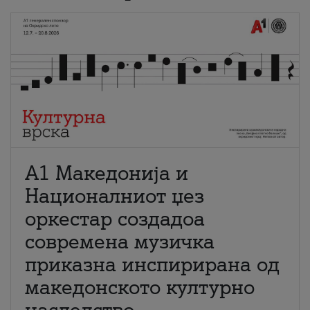
А1 Македонија и
Националниот џез
оркестар создадоа
современа музичка
приказна инспирирана од
македонското културно