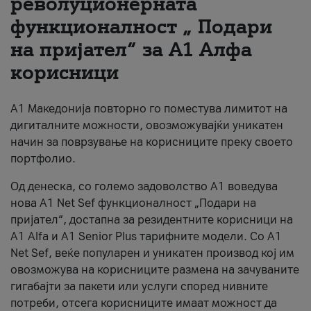
револуционерната
функционалност „ Подари
За нас
на пријател“ за А1 Алфа
#ПодобарОнлајн
корисници
А1 Македонија повторно го поместува лимитот на
дигиталните можности, овозможувајќи уникатен
начин за поврзување на корисниците преку своето
портфолио.
Од денеска, со големо задоволство А1 воведува
нова A1 Net Sef функционалност „Подари на
пријател“, достапна за резидентните корисници на
А1 Alfa и A1 Senior Plus тарифните модели. Со A1
Net Sef, веќе популарен и уникатен производ кој им
овозможува на корисниците размена на зачуваните
гигабајти за пакети или услуги според нивните
потреби, отсега корисниците имаат можност да