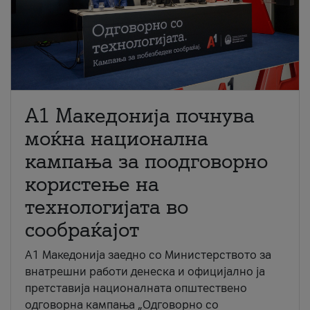
A1 Македонија почнува
моќна национална
кампања за поодговорно
користење на
технологијата во
сообраќајот
A1 Македонија заедно со Министерството за
внатрешни работи денеска и официјално ја
претставија националната општествено
одговорна кампања „Одговорно со