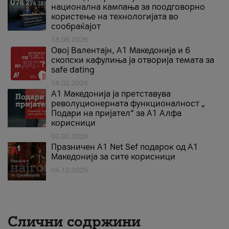
национална кампања за поодговорно
користење на технологијата во
сообраќајот
18.05.2026
Овој Валентајн, A1 Македонија и 6
скопски кафулиња ја отворија темата за
safe dating
16.02.2026
А1 Македонија ја претставува
револуционерната функционалност „
Подари на пријател“ за А1 Алфа
корисници
02.02.2026
Празничен A1 Net Sеf подарок од А1
Македонија за сите корисници
04.12.2025
Слични содржини