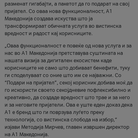
разменат гигабајти, а пакетот да го подарат на свој
пријател. Со оваа нова функционалност, А1
Македонија создава искуства што ја
трансформираат обичната услуга во вистинска
вредност и радост кај корисниците.
„Оваа функционалност е повеќе од нова услуга и за
нас во А1 Македонија претставува суштината на
нашата визија за дигитален екосистем каде
корисниците не само што добиваат бенефити, туку
ги споделуваат со оние што им се најважни. Со
“Подари на пријател”, секој корисник добива моќ да
го искористи своето секојдневие пофлексибилно и
креативно, да создаде вредност што трае и за него
и за неговите пријатели. Ова е уште еден доказ дека
А1 е бренд што ги поврзува луѓето преку
технологија, со вистинска слобода на избор,“
изјави Методија Мирчев, главен извршен директор
на А1 Македонија.