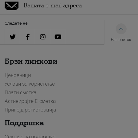
Следете нè
На почеток
Брзи линкови
Ценовници
Услови за користење
Плати сметка
Активирајте Е-сметка
Припејд регистрација
Поддршка
Секција за поддршка