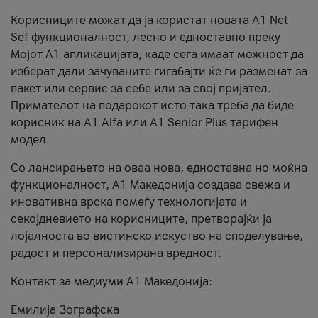
Корисниците можат да ја користат новата А1 Net
Sef функционалност, лесно и едноставно преку
Мојот А1 апликацијата, каде сега имаат можност да
изберат дали зачуваните гигабајти ќе ги разменат за
пакет или сервис за себе или за свој пријател.
Примателот на подарокот исто така треба да биде
корисник на А1 Alfa или A1 Senior Plus тарифен
модел.
Со лансирањето на оваа нова, едноставна но моќна
функционалност, А1 Македонија создава свежа и
иновативна врска помеѓу технологијата и
секојдневието на корисниците, претворајќи ја
лојалноста во вистинско искуство на споделување,
радост и персонализирана вредност.
Контакт за медиуми А1 Македонија:
Емилија Зографска