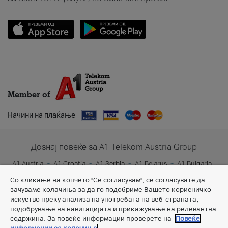
Member of
Начини на плаќање
Дознај повеќе за A1 Telekom Austria Group
A1 Austria
A1 Croatia
A1 Serbia
A1 Belarus
A1 Bulgaria
A1 Slovenia
A1 Digital
Со кликање на копчето "Се согласувам", се согласувате да
зачуваме колачиња за да го подобриме Вашето корисничко
искуство преку анализа на употребата на веб-страната,
подобрување на навигацијата и прикажување на релевантна
содржина. За повеќе информации проверете на
Повеќе