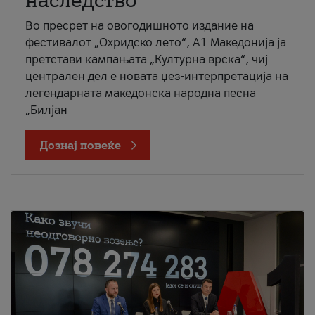
наследство
Во пресрет на овогодишното издание на
фестивалот „Охридско лето“, А1 Македонија ја
претстави кампањата „Културна врска“, чиј
централен дел е новата џез-интерпретација на
легендарната македонска народна песна
„Билјан
Дознај повеќе