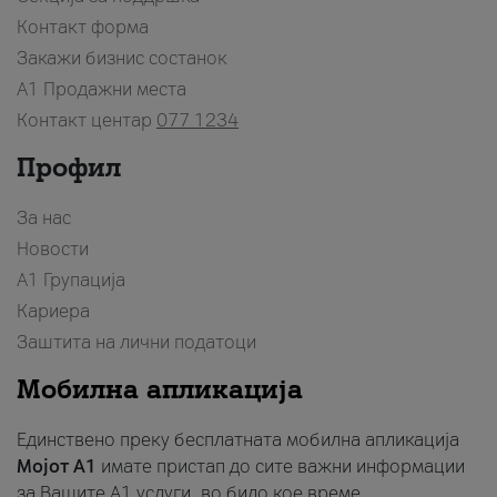
Контакт форма
Закажи бизнис состанок
A1 Продажни места
Контакт центар
077 1234
Профил
За нас
Новости
А1 Групација
Кариера
Заштита на лични податоци
Мобилна апликација
Единствено преку бесплатната мобилна апликација
Мојот A1
имате пристап до сите важни информации
за Вашите A1 услуги, во било кое време.