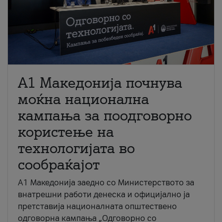
A1 Македонија почнува
моќна национална
кампања за поодговорно
користење на
технологијата во
сообраќајот
A1 Македонија заедно со Министерството за
внатрешни работи денеска и официјално ја
претставија националната општествено
одговорна кампања „Одговорно со