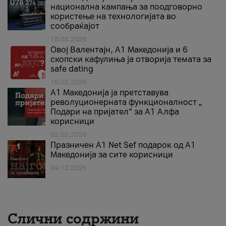
национална кампања за поодговорно
користење на технологијата во
сообраќајот
18.05.2026
Овој Валентајн, A1 Македонија и 6
скопски кафулиња ја отворија темата за
safe dating
16.02.2026
А1 Македонија ја претставува
револуционерната функционалност „
Подари на пријател“ за А1 Алфа
корисници
02.02.2026
Празничен A1 Net Sеf подарок од А1
Македонија за сите корисници
04.12.2025
Слични содржини