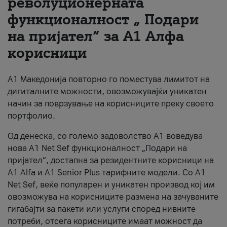
револуционерната
функционалност „ Подари
За нас
на пријател“ за А1 Алфа
#ПодобарОнлајн
корисници
А1 Македонија повторно го поместува лимитот на
дигиталните можности, овозможувајќи уникатен
начин за поврзување на корисниците преку своето
портфолио.
Од денеска, со големо задоволство А1 воведува
нова A1 Net Sef функционалност „Подари на
пријател“, достапна за резидентните корисници на
А1 Alfa и A1 Senior Plus тарифните модели. Со A1
Net Sef, веќе популарен и уникатен производ кој им
овозможува на корисниците размена на зачуваните
гигабајти за пакети или услуги според нивните
потреби, отсега корисниците имаат можност да