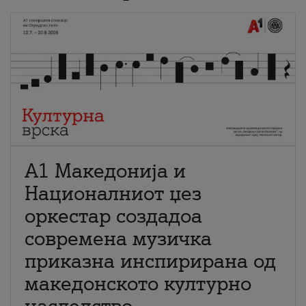
А1 Македонија и
Националниот џез
оркестар создадоа
современа музичка
приказна инспирирана од
македонското културно