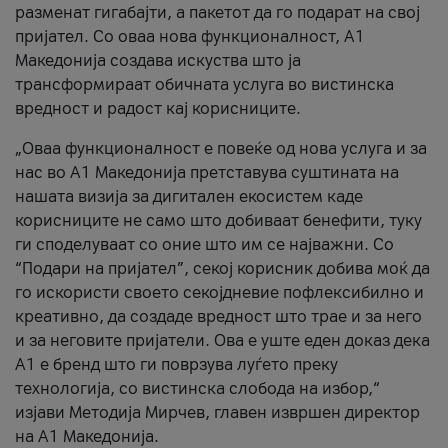
разменат гигабајти, а пакетот да го подарат на свој
пријател. Со оваа нова функционалност, А1
Македонија создава искуства што ја
трансформираат обичната услуга во вистинска
вредност и радост кај корисниците.
„Оваа функционалност е повеќе од нова услуга и за
нас во А1 Македонија претставува суштината на
нашата визија за дигитален екосистем каде
корисниците не само што добиваат бенефити, туку
ги споделуваат со оние што им се најважни. Со
“Подари на пријател”, секој корисник добива моќ да
го искористи своето секојдневие пофлексибилно и
креативно, да создаде вредност што трае и за него
и за неговите пријатели. Ова е уште еден доказ дека
А1 е бренд што ги поврзува луѓето преку
технологија, со вистинска слобода на избор,“
изјави Методија Мирчев, главен извршен директор
на А1 Македонија.