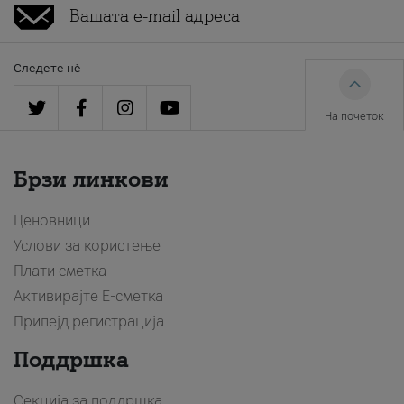
Следете нè
На почеток
Брзи линкови
Ценовници
Услови за користење
Плати сметка
Активирајте Е-сметка
Припејд регистрација
Поддршка
Секција за поддршка