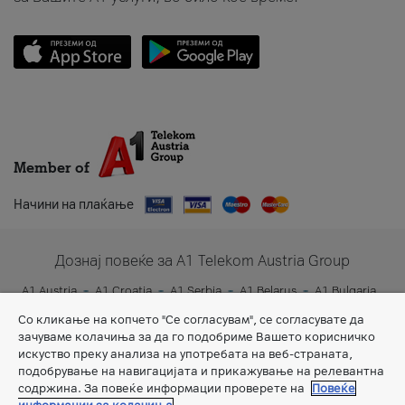
Member of
Начини на плаќање
Дознај повеќе за A1 Telekom Austria Group
A1 Austria
A1 Croatia
A1 Serbia
A1 Belarus
A1 Bulgaria
A1 Slovenia
A1 Digital
Со кликање на копчето "Се согласувам", се согласувате да
зачуваме колачиња за да го подобриме Вашето корисничко
искуство преку анализа на употребата на веб-страната,
подобрување на навигацијата и прикажување на релевантна
содржина. За повеќе информации проверете на
Повеќе