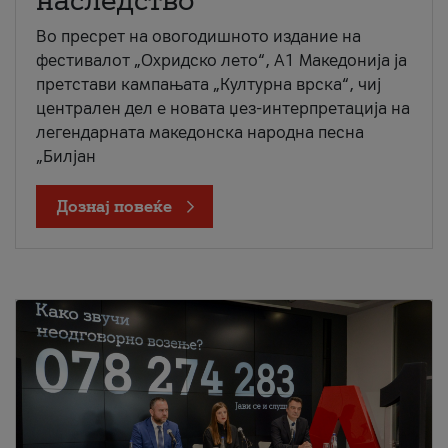
наследство
Во пресрет на овогодишното издание на
фестивалот „Охридско лето“, А1 Македонија ја
претстави кампањата „Културна врска“, чиј
централен дел е новата џез-интерпретација на
легендарната македонска народна песна
„Билјан
Дознај повеќе