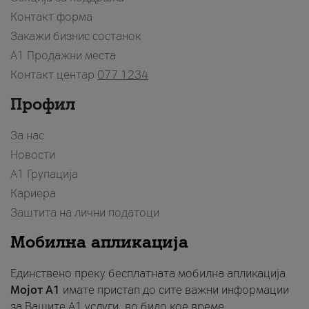
Контакт форма
Закажи бизнис состанок
A1 Продажни места
Контакт центар
077 1234
Профил
За нас
Новости
А1 Групација
Кариера
Заштита на лични податоци
Мобилна апликација
Единствено преку бесплатната мобилна апликација
Мојот A1
имате пристап до сите важни информации
за Вашите A1 услуги, во било кое време.