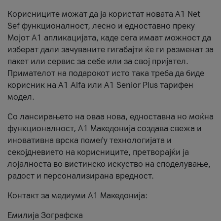
Корисниците можат да ја користат новата А1 Net
Sef функционалност, лесно и едноставно преку
Мојот А1 апликацијата, каде сега имаат можност да
изберат дали зачуваните гигабајти ќе ги разменат за
пакет или сервис за себе или за свој пријател.
Примателот на подарокот исто така треба да биде
корисник на А1 Alfa или A1 Senior Plus тарифен
модел.
Со лансирањето на оваа нова, едноставна но моќна
функционалност, А1 Македонија создава свежа и
иновативна врска помеѓу технологијата и
секојдневието на корисниците, претворајќи ја
лојалноста во вистинско искуство на споделување,
радост и персонализирана вредност.
Контакт за медиуми А1 Македонија:
Емилија Зографска