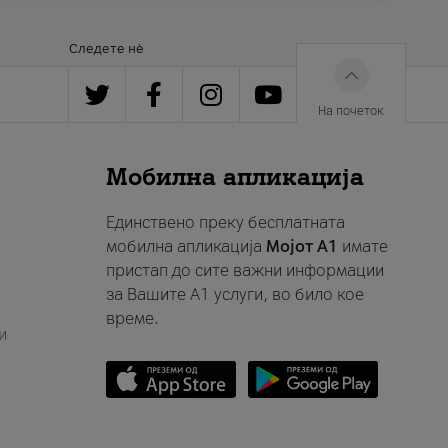
Следете нè
На почеток
Мобилна апликација
Единствено преку бесплатната
мобилна апликација
Мојот A1
имате
пристап до сите важни информации
за Вашите A1 услуги, во било кое
време.
и