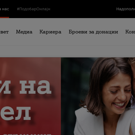
а нас
#ПодобарОнлајн
Надополн
свет
Медиа
Кариера
Броеви за донации
Кон