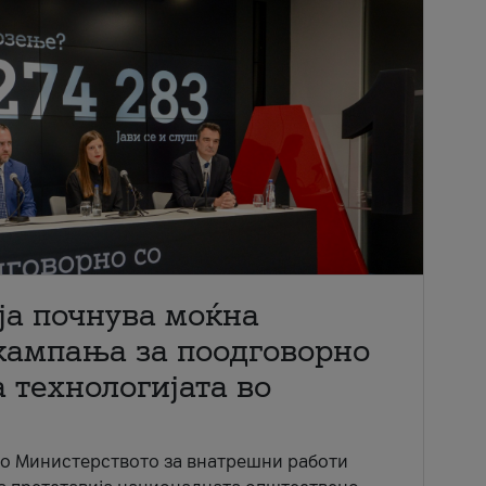
ја почнува моќна
кампања за поодговорно
 технологијата во
со Министерството за внатрешни работи