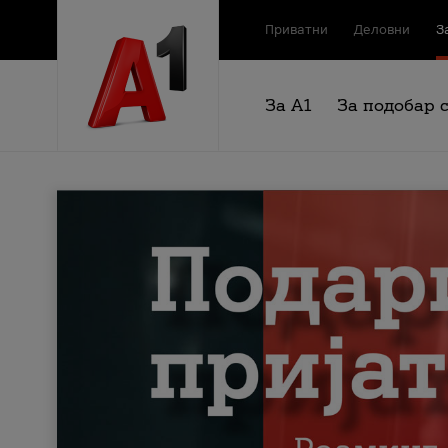
Приватни
Деловни
З
За А1
За подобар 