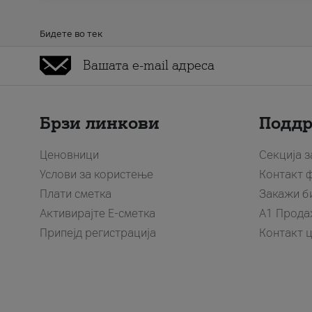
Бидете во тек
Брзи линкови
Подд
Ценовници
Секција 
Услови за користење
Контакт 
Плати сметка
Закажи б
Активирајте Е-сметка
A1 Прода
Припејд регистрација
Контакт 