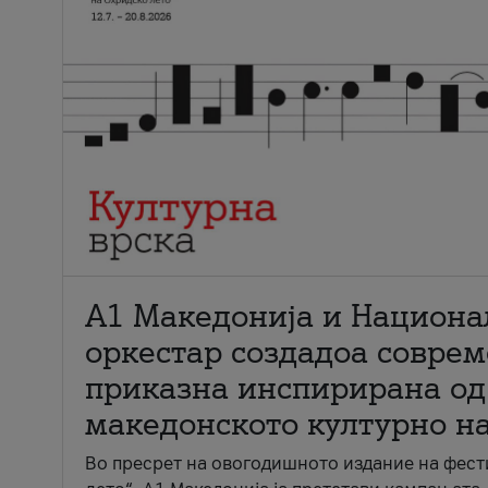
А1 Македонија и Национа
оркестар создадоа совре
приказна инспирирана од
македонското културно н
Во пресрет на овогодишното издание на фест