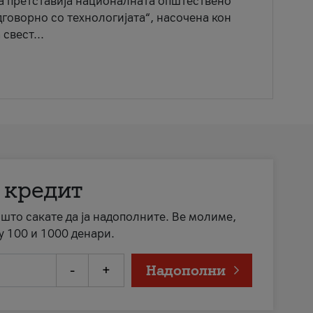
ја претставија националната општествено
говорно со технологијата“, насочена кон
свест...
 кредит
а што сакате да ја надополните. Ве молиме,
у 100 и 1000 денари.
-
+
Надополни