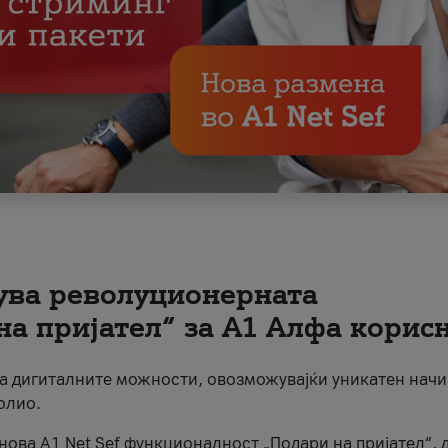
вува револуционерната
на пријател“ за А1 Алфа корис
на дигиталните можности, овозможувајќи уникатен начи
олио.
нова A1 Net Sef функционалност „Подари на пријател“, 