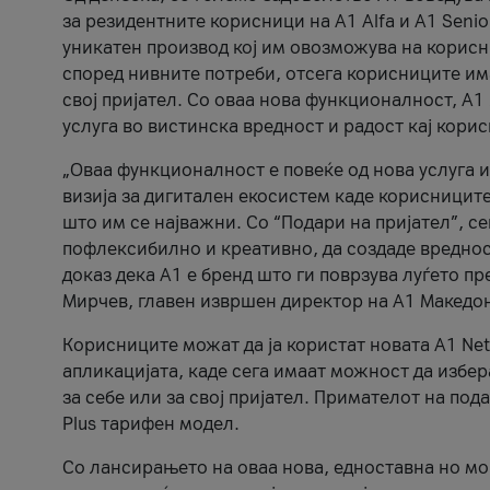
за резидентните корисници на А1 Alfa и A1 Senio
уникатен производ кој им овозможува на корисни
според нивните потреби, отсега корисниците има
свој пријател. Со оваа нова функционалност, А
услуга во вистинска вредност и радост кај кори
„Оваа функционалност е повеќе од нова услуга и
визија за дигитален екосистем каде корисниците
што им се најважни. Со “Подари на пријател”, с
пофлексибилно и креативно, да создаде вредност
доказ дека А1 е бренд што ги поврзува луѓето пр
Мирчев, главен извршен директор на А1 Македон
Корисниците можат да ја користат новата А1 Net
апликацијата, каде сега имаат можност да избера
за себе или за свој пријател. Примателот на пода
Plus тарифен модел.
Со лансирањето на оваа нова, едноставна но м