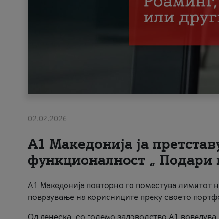
02.02.2026
А1 Македонија ја претста
функционалност „ Подари 
А1 Македонија повторно го поместува лимитот 
поврзување на корисниците преку своето портф
Од денеска, со големо задоволство А1 воведува 