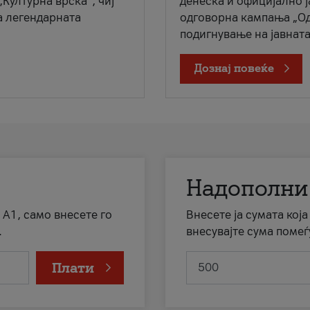
„Културна врска“, чиј
денеска и официјално 
а легендарната
одговорна кампања „Од
подигнување на јавната 
Дознај повеќе
Надополни
 А1, само внесете го
Внесете ја сумата кој
.
внесувајте сума помеѓ
Плати