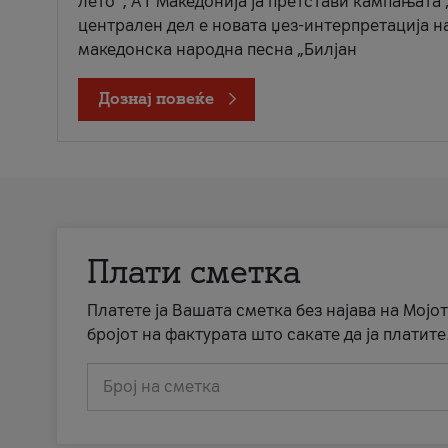
лето“, А1 Македонија ја претстави кампањата 
централен дел е новата џез-интерпретација н
македонска народна песна „Билјан
Дознај повеќе
Плати сметка
Платете ја Вашата сметка без најава на Мојот
бројот на фактурата што сакате да ја платите
Број на сметка