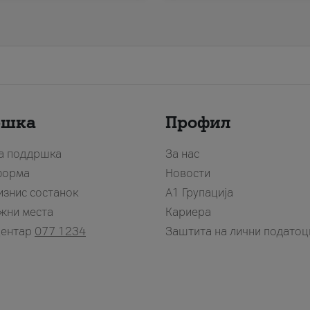
ршка
Профил
за поддршка
За нас
форма
Новости
изнис состанок
А1 Групација
жни места
Кариера
центар
077 1234
Заштита на лични податоц