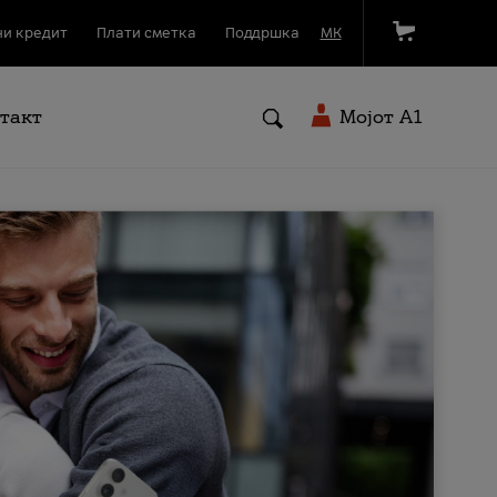
и кредит
Плати сметка
Поддршка
МК
такт
Мојот A1