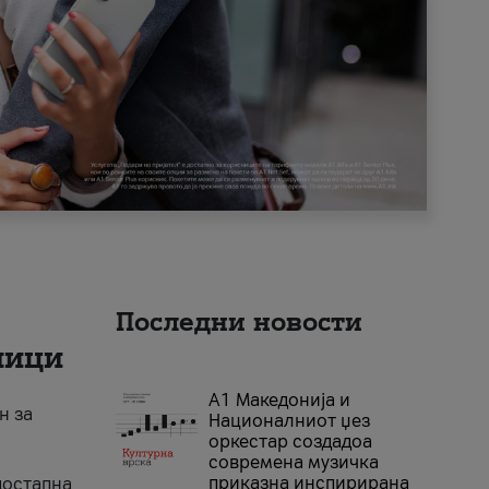
Последни новости
ници
А1 Македонија и
н за
Националниот џез
оркестар создадоа
современа музичка
приказна инспирирана
достапна