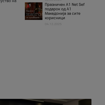
куство на
Празничен A1 Net Sеf
подарок од А1
Македонија за сите
корисници
04.12.2025