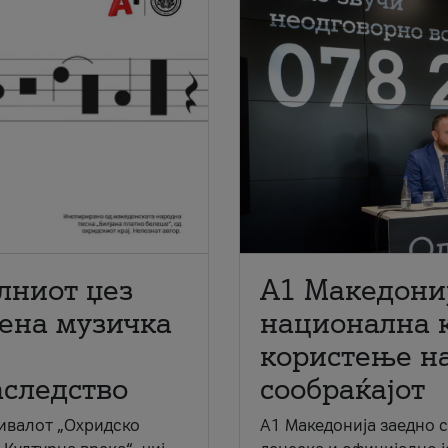
лниот џез
A1 Македони
мена музичка
национална 
користење на
аследство
сообраќајот
ивалот „Охридско
A1 Македонија заедно 