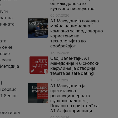
од македонското
и
културно наследство
луги
03.07.2026
рат на
A1 Македонија почнува
бичната
моќна национална
кампања за поодговорно
користење на
ата
технологијата во
сообраќајот
о оние
18.05.2026
невие
Овој Валентајн, A1
е еден
Македонија и 6 скопски
 Методија
кафулиња ја отворија
темата за safe dating
16.02.2026
А1
А1 Македонија ја
и сервис
претставува
1 Senior
револуционерната
функционалност „
Подари на пријател“ за
А1 Алфа корисници
новативна
02.02.2026