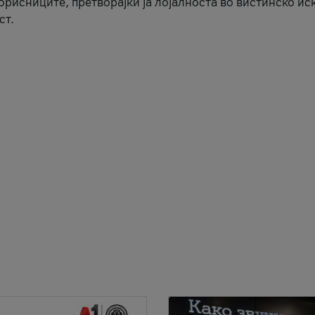
корисниците, претворајќи ја лојалноста во вистинско ис
ст.