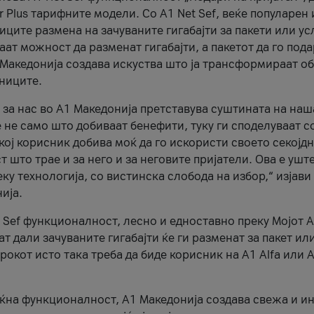
r Plus тарифните модели. Со A1 Net Sef, веќе популарен 
ците размена на зачуваните гигабајти за пакети или ус
ат можност да разменат гигабајти, а пакетот да го пода
1 Македонија создава искуства што ја трансформираат о
сниците.
 за нас во А1 Македонија претставува суштината на наш
 не само што добиваат бенефити, туку ги споделуваат с
екој корисник добива моќ да го искористи своето секојд
 што трае и за него и за неговите пријатели. Ова е ушт
еку технологија, со вистинска слобода на избор,“ изјави
ија.
 Sef функционалност, лесно и едноставно преку Мојот 
т дали зачуваните гигабајти ќе ги разменат за пакет ил
рокот исто така треба да биде корисник на А1 Alfa или A
оќна функционалност, А1 Македонија создава свежа и и