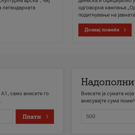
„Културна врска“, чиј
денеска и официјално 
а легендарната
одговорна кампања „Од
подигнување на јавната 
Дознај повеќе
Надополни
 А1, само внесете го
Внесете ја сумата кој
.
внесувајте сума помеѓ
Плати