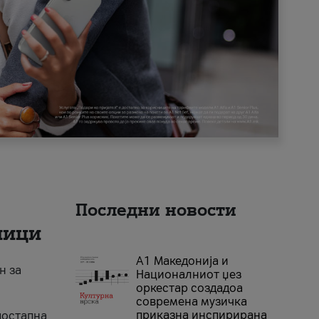
Последни новости
ници
А1 Македонија и
н за
Националниот џез
оркестар создадоа
современа музичка
приказна инспирирана
достапна