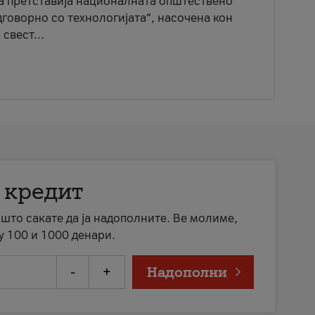
ја претставија националната општествено
говорно со технологијата“, насочена кон
свест...
 кредит
а што сакате да ја надополните. Ве молиме,
у 100 и 1000 денари.
-
+
Надополни