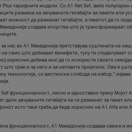
r Plus тарифните модели. Со A1 Net Sef, веќе популарен 
ците размена на зачуваните гигабајти за пакети или ус
ат можност да разменат гигабајти, а пакетот да го пода
1 Македонија создава искуства што ја трансформираат о
сниците.
 за нас во А1 Македонија претставува суштината на наш
 не само што добиваат бенефити, туку ги споделуваат с
екој корисник добива моќ да го искористи своето секојд
 што трае и за него и за неговите пријатели. Ова е ушт
еку технологија, со вистинска слобода на избор,“ изјави
ија.
 Sef функционалност, лесно и едноставно преку Мојот 
т дали зачуваните гигабајти ќе ги разменат за пакет ил
рокот исто така треба да биде корисник на А1 Alfa или A
оќна функционалност, А1 Македонија создава свежа и и