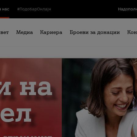
а нас
#ПодобарОнлајн
Надополн
свет
Медиа
Кариера
Броеви за донации
Кон