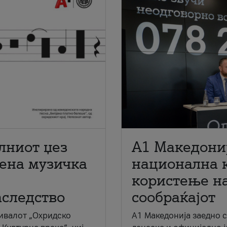
лниот џез
A1 Македони
мена музичка
национална 
користење на
аследство
сообраќајот
ивалот „Охридско
A1 Македонија заедно 