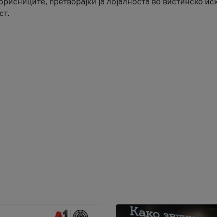
корисниците, претворајќи ја лојалноста во вистинско ис
ст.