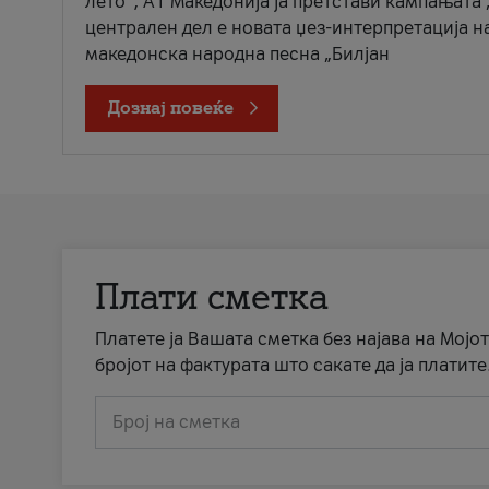
лето“, А1 Македонија ја претстави кампањата 
централен дел е новата џез-интерпретација н
македонска народна песна „Билјан
Дознај повеќе
Плати сметка
Платете ја Вашата сметка без најава на Мојот
бројот на фактурата што сакате да ја платите
Број на сметка