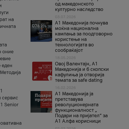
од македонското
и
културно наследство
луги
03.07.2026
рат на
A1 Македонија почнува
бичната
моќна национална
кампања за поодговорно
користење на
ата
технологијата во
сообраќајот
о оние
18.05.2026
невие
Овој Валентајн, A1
е еден
Македонија и 6 скопски
 Методија
кафулиња ја отворија
темата за safe dating
16.02.2026
А1
А1 Македонија ја
и сервис
претставува
1 Senior
револуционерната
функционалност „
Подари на пријател“ за
А1 Алфа корисници
новативна
02.02.2026