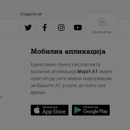
Следете нè
На почеток
Мобилна апликација
Единствено преку бесплатната
мобилна апликација
Мојот A1
имате
пристап до сите важни информации
за Вашите A1 услуги, во било кое
време.
и