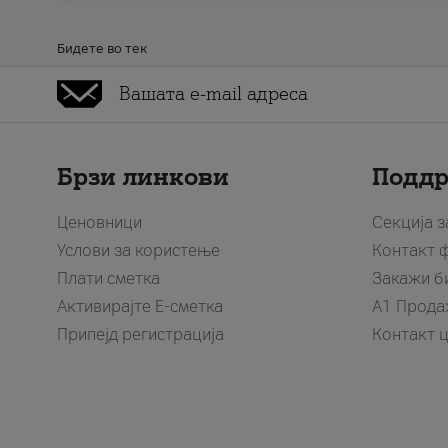
Бидете во тек
Брзи линкови
Подд
Ценовници
Секција 
Услови за користење
Контакт 
Плати сметка
Закажи б
Активирајте Е-сметка
A1 Прода
Припејд регистрација
Контакт 