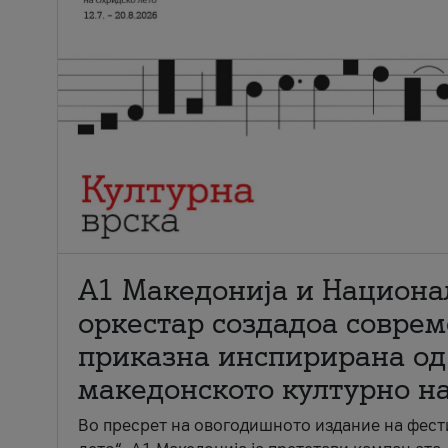
А1 Македонија и Национа
оркестар создадоа совре
приказна инспирирана од
македонското културно н
Во пресрет на овогодишното издание на фест