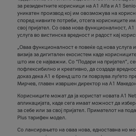
за резидентните корисници на А1 Alfa и A1 Senio
уникатен производ кој им овозможува на корисни
според нивните потреби, отсега корисниците има
свој пријател. Со оваа нова функционалност, А
услуга во вистинска вредност и радост кај кори
„Оваа функционалност е повеќе од нова услуга и
визија за дигитален екосистем каде корисниците
што им се најважни. Со “Подари на пријател”, с
пофлексибилно и креативно, да создаде вредност
доказ дека А1 е бренд што ги поврзува луѓето пр
Мирчев, главен извршен директор на А1 Македон
Корисниците можат да ја користат новата А1 Net
апликацијата, каде сега имаат можност да избера
за себе или за свој пријател. Примателот на пода
Plus тарифен модел.
Со лансирањето на оваа нова, едноставна но м