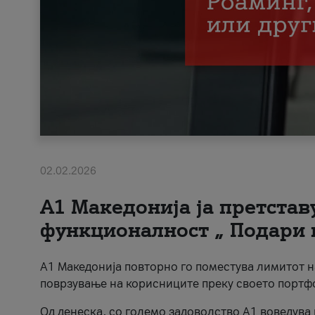
02.02.2026
А1 Македонија ја претста
функционалност „ Подари 
А1 Македонија повторно го поместува лимитот 
поврзување на корисниците преку своето портф
Од денеска, со големо задоволство А1 воведува 