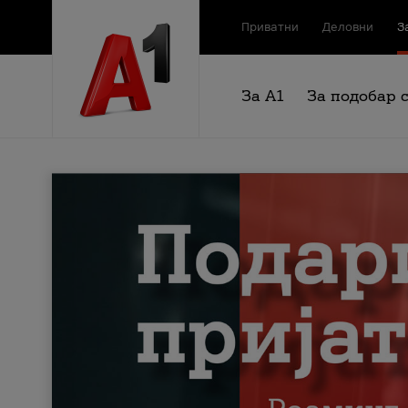
Приватни
Деловни
З
За А1
За подобар 