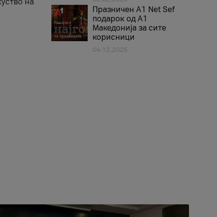
куство на
Празничен A1 Net Sеf
подарок од А1
Македонија за сите
корисници
04.12.2025