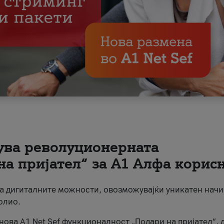
вува револуционерната
на пријател“ за А1 Алфа корис
на дигиталните можности, овозможувајќи уникатен начи
олио.
нова A1 Net Sef функционалност „Подари на пријател“, 