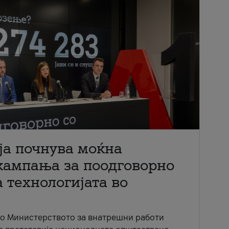
ја почнува моќна
кампања за поодговорно
 технологијата во
со Министерството за внатрешни работи