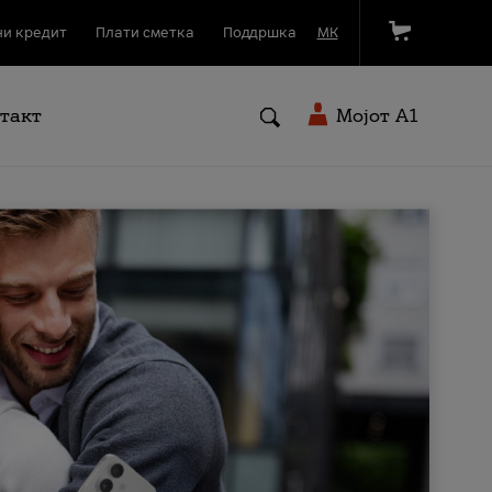
и кредит
Плати сметка
Поддршка
МК
такт
Мојот A1