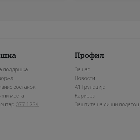
ршка
Профил
за поддршка
За нас
форма
Новости
изнис состанок
А1 Групација
жни места
Кариера
центар
077 1234
Заштита на лични податоц