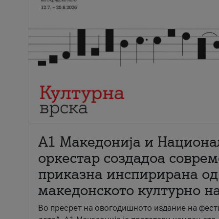
А1 Македонија и Национа
оркестар создадоа совре
приказна инспирирана од
македонското културно н
Во пресрет на овогодишното издание на фест