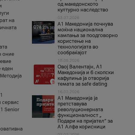
од македонското
и
културно наследство
луги
03.07.2026
рат на
A1 Македонија почнува
бичната
моќна национална
кампања за поодговорно
користење на
ата
технологијата во
сообраќајот
о оние
18.05.2026
невие
Овој Валентајн, A1
е еден
Македонија и 6 скопски
 Методија
кафулиња ја отворија
темата за safe dating
16.02.2026
А1
А1 Македонија ја
и сервис
претставува
1 Senior
револуционерната
функционалност „
Подари на пријател“ за
А1 Алфа корисници
новативна
02.02.2026