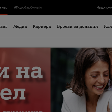
а нас
#ПодобарОнлајн
Надополн
свет
Медиа
Кариера
Броеви за донации
Кон