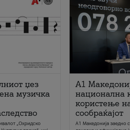
лниот џез
A1 Македони
мена музичка
национална 
користење на
аследство
сообраќајот
ивалот „Охридско
A1 Македонија заедно 