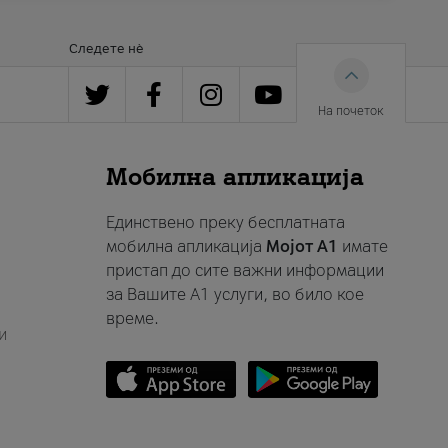
Следете нè
На почеток
Мобилна апликација
Единствено преку бесплатната
мобилна апликација
Мојот A1
имате
пристап до сите важни информации
за Вашите A1 услуги, во било кое
време.
и