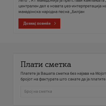
лето“, А1 Македонија ја претстави кампањата 
централен дел е новата џез-интерпретација н
македонска народна песна „Билјан
Дознај повеќе
Плати сметка
Платете ја Вашата сметка без најава на Мојот
бројот на фактурата што сакате да ја платите
Број на сметка