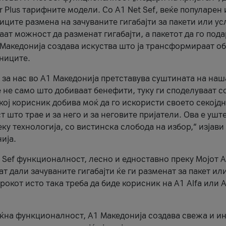
r Plus тарифните модели. Со A1 Net Sef, веќе популарен 
ците размена на зачуваните гигабајти за пакети или ус
ат можност да разменат гигабајти, а пакетот да го пода
1 Македонија создава искуства што ја трансформираат о
сниците.
 за нас во А1 Македонија претставува суштината на наш
 не само што добиваат бенефити, туку ги споделуваат с
екој корисник добива моќ да го искористи своето секојд
 што трае и за него и за неговите пријатели. Ова е ушт
еку технологија, со вистинска слобода на избор,“ изјави
ија.
 Sef функционалност, лесно и едноставно преку Мојот 
т дали зачуваните гигабајти ќе ги разменат за пакет ил
рокот исто така треба да биде корисник на А1 Alfa или A
оќна функционалност, А1 Македонија создава свежа и и