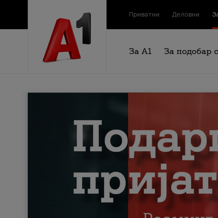
Приватни
Деловни
З
За А1
За подобар 