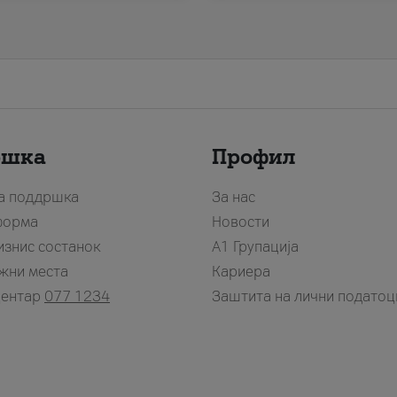
ршка
Профил
за поддршка
За нас
форма
Новости
изнис состанок
А1 Групација
жни места
Кариера
центар
077 1234
Заштита на лични податоц