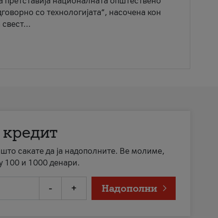
ја претставија националната општествено
говорно со технологијата“, насочена кон
свест...
 кредит
а што сакате да ја надополните. Ве молиме,
у 100 и 1000 денари.
-
+
Надополни