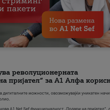
вува револуционерната
на пријател“ за А1 Алфа корис
на дигиталните можности, овозможувајќи уникатен начи
олио.
нова A1 Net Sef функционалност „Подари на пријател“, 