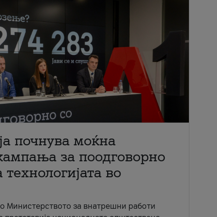
ја почнува моќна
кампања за поодговорно
 технологијата во
со Министерството за внатрешни работи