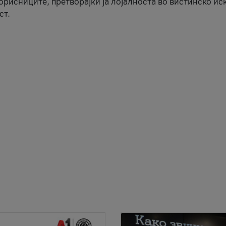
корисниците, претворајќи ја лојалноста во вистинско ис
ст.