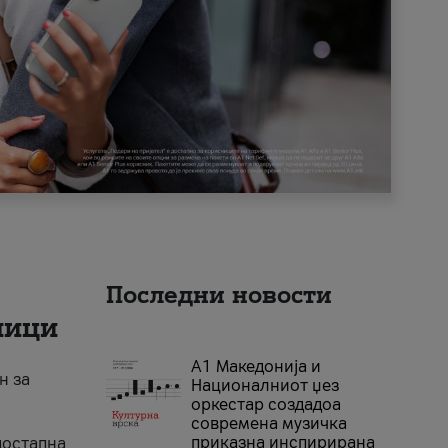
Последни новости
ници
А1 Македонија и
н за
Националниот џез
оркестар создадоа
современа музичка
приказна инспирирана
достапна