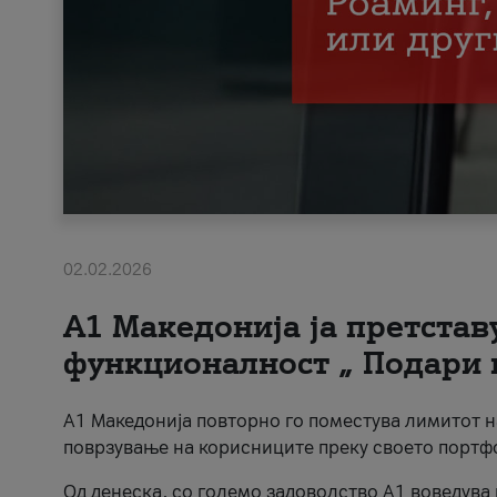
02.02.2026
А1 Македонија ја претста
функционалност „ Подари 
А1 Македонија повторно го поместува лимитот 
поврзување на корисниците преку своето портф
Од денеска, со големо задоволство А1 воведува 