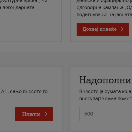
„Културна врска“, чиј
денеска и официјално 
а легендарната
одговорна кампања „Од
подигнување на јавната 
Дознај повеќе
Надополни
 А1, само внесете го
Внесете ја сумата кој
.
внесувајте сума помеѓ
Плати