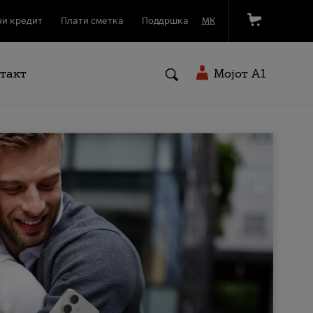
и кредит
Плати сметка
Поддршка
МК
такт
Мојот A1