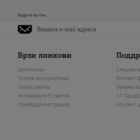
Бидете во тек
Брзи линкови
Подд
Ценовници
Секција 
Услови за користење
Контакт 
Плати сметка
Закажи б
Активирајте Е-сметка
A1 Прода
Припејд регистрација
Контакт 