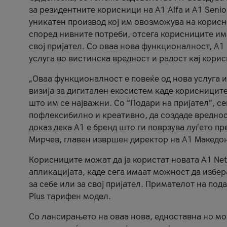
за резидентните корисници на А1 Alfa и A1 Senio
уникатен производ кој им овозможува на корисни
според нивните потреби, отсега корисниците има
свој пријател. Со оваа нова функционалност, А
услуга во вистинска вредност и радост кај кори
„Оваа функционалност е повеќе од нова услуга и
визија за дигитален екосистем каде корисниците
што им се најважни. Со “Подари на пријател”, с
пофлексибилно и креативно, да создаде вредност
доказ дека А1 е бренд што ги поврзува луѓето пр
Мирчев, главен извршен директор на А1 Македон
Корисниците можат да ја користат новата А1 Net
апликацијата, каде сега имаат можност да избера
за себе или за свој пријател. Примателот на пода
Plus тарифен модел.
Со лансирањето на оваа нова, едноставна но м