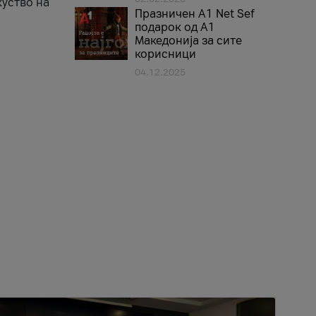
куство на
Празничен A1 Net Sеf
подарок од А1
Македонија за сите
корисници
04.12.2025