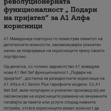
револуционерната
функционалност „ Подари
За нас
на пријател“ за А1 Алфа
#ПодобарОнлајн
корисници
А1 Македонија повторно го поместува лимитот на
дигиталните можности, овозможувајќи уникатен
начин за поврзување на корисниците преку своето
портфолио.
Од денеска, со големо задоволство А1 воведува
нова A1 Net Sef функционалност „Подари на
пријател“, достапна за резидентните корисници на
А1 Alfa и A1 Senior Plus тарифните модели. Со A1
Net Sef, веќе популарен и уникатен производ кој им
овозможува на корисниците размена на зачуваните
гигабајти за пакети или услуги според нивните
потреби, отсега корисниците имаат можност да