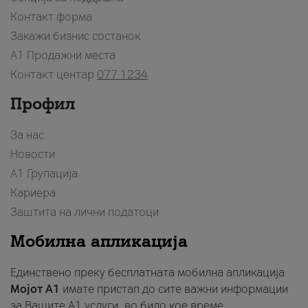
Контакт форма
Закажи бизнис состанок
A1 Продажни места
Контакт центар
077 1234
Профил
За нас
Новости
А1 Групација
Кариера
Заштита на лични податоци
Мобилна апликација
Единствено преку бесплатната мобилна апликација
Мојот A1
имате пристап до сите важни информации
за Вашите A1 услуги, во било кое време.