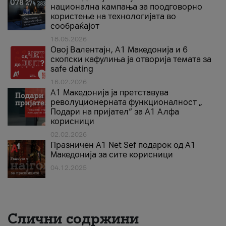
национална кампања за поодговорно
користење на технологијата во
сообраќајот
18.05.2026
Овој Валентајн, A1 Македонија и 6
скопски кафулиња ја отворија темата за
safe dating
16.02.2026
А1 Македонија ја претставува
револуционерната функционалност „
Подари на пријател“ за А1 Алфа
корисници
02.02.2026
Празничен A1 Net Sеf подарок од А1
Македонија за сите корисници
04.12.2025
Слични содржини