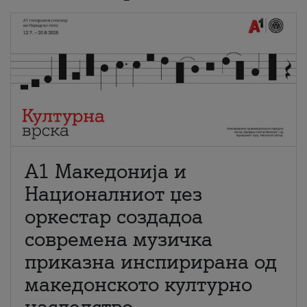
А1 Македонија и
Националниот џез
оркестар создадоа
современа музичка
приказна инспирирана од
македонското културно