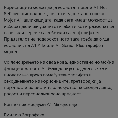
Корисниците можат да ја користат новата А1 Net
Sef функционалност, лесно и едноставно преку
Мојот А1 апликацијата, каде сега имаат можност да
изберат дали зачуваните гигабајти ќе ги разменат за
пакет или сервис за себе или за свој пријател.
Примателот на подарокот исто така треба да биде
корисник на А1 Alfa или A1 Senior Plus тарифен
модел.
Со лансирањето на оваа нова, едноставна но моќна
функционалност, А1 Македонија создава свежа и
иновативна врска помеѓу технологијата и
секојдневието на корисниците, претворајќи ја
лојалноста во вистинско искуство на споделување,
радост и персонализирана вредност.
Контакт за медиуми А1 Македонија:
Емилија Зографска