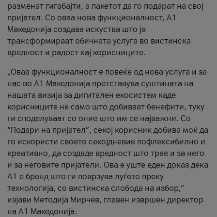
разменат гигабајти, а пакетот да го подарат на свој
пријател. Со оваа нова функционалност, А1
Македонија создава искуства што ја
трансформираат обичната услуга во вистинска
вредност и радост кај корисниците.
„Оваа функционалност е повеќе од нова услуга и за
нас во А1 Македонија претставува суштината на
нашата визија за дигитален екосистем каде
корисниците не само што добиваат бенефити, туку
ги споделуваат со оние што им се најважни. Со
“Подари на пријател”, секој корисник добива моќ да
го искористи своето секојдневие пофлексибилно и
креативно, да создаде вредност што трае и за него
и за неговите пријатели. Ова е уште еден доказ дека
А1 е бренд што ги поврзува луѓето преку
технологија, со вистинска слобода на избор,“
изјави Методија Мирчев, главен извршен директор
на А1 Македонија.