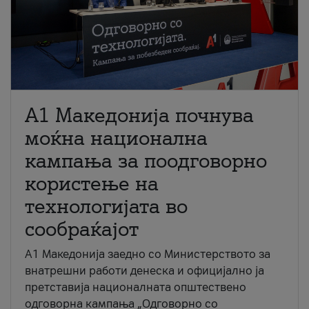
A1 Македонија почнува
моќна национална
кампања за поодговорно
користење на
технологијата во
сообраќајот
A1 Македонија заедно со Министерството за
внатрешни работи денеска и официјално ја
претставија националната општествено
одговорна кампања „Одговорно со