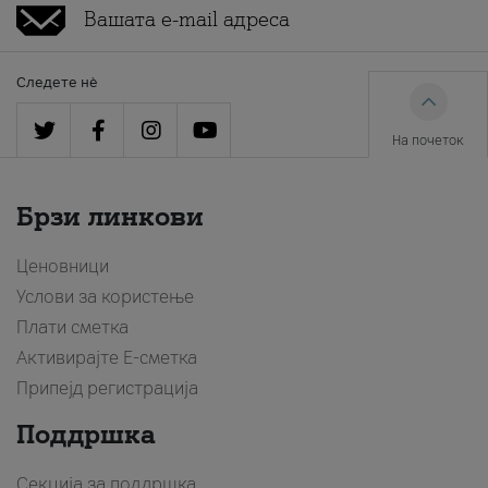
Следете нè
На почеток
Брзи линкови
Ценовници
Услови за користење
Плати сметка
Активирајте Е-сметка
Припејд регистрација
Поддршка
Секција за поддршка