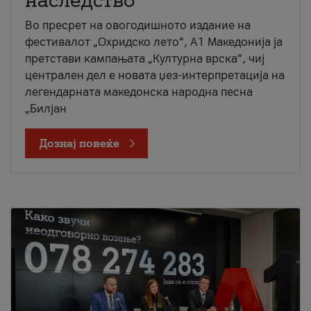
наследство
Во пресрет на овогодишното издание на
фестивалот „Охридско лето“, А1 Македонија ја
претстави кампањата „Културна врска“, чиј
централен дел е новата џез-интерпретација на
легендарната македонска народна песна
„Билјан
Дознај повеќе