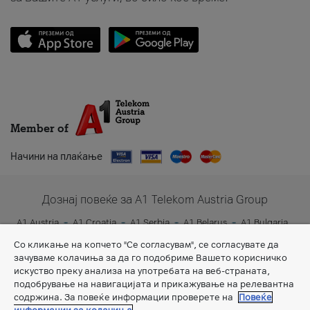
Member of
Начини на плаќање
Дознај повеќе за A1 Telekom Austria Group
A1 Austria
A1 Croatia
A1 Serbia
A1 Belarus
A1 Bulgaria
A1 Slovenia
A1 Digital
Со кликање на копчето "Се согласувам", се согласувате да
зачуваме колачиња за да го подобриме Вашето корисничко
искуство преку анализа на употребата на веб-страната,
подобрување на навигацијата и прикажување на релевантна
содржина. За повеќе информации проверете на
Повеќе