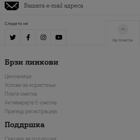
Следете нè
На почеток
Брзи линкови
Ценовници
Услови за користење
Плати сметка
Активирајте Е-сметка
Припејд регистрација
Поддршка
Секција за поддршка