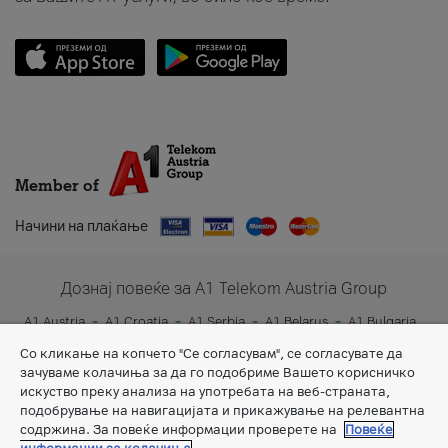
Member of
Начини на плаќање
Дознај повеќе за A1 Telekom Austria Group
A1 Austria
A1 Croatia
A1 Serbia
A1 Belarus
A1 Bulgaria
A1 Slovenia
A1 Digital
Со кликање на копчето "Се согласувам", се согласувате да
зачуваме колачиња за да го подобриме Вашето корисничко
искуство преку анализа на употребата на веб-страната,
подобрување на навигацијата и прикажување на релевантна
содржина. За повеќе информации проверете на
Повеќе