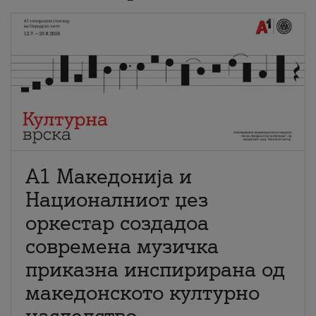
А1 Македонија и
Националниот џез
оркестар создадоа
современа музичка
приказна инспирирана од
македонското културно