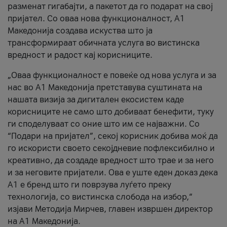
разменат гигабајти, а пакетот да го подарат на свој
пријател. Со оваа нова функционалност, А1
Македонија создава искуства што ја
трансформираат обичната услуга во вистинска
вредност и радост кај корисниците.
„Оваа функционалност е повеќе од нова услуга и за
нас во А1 Македонија претставува суштината на
нашата визија за дигитален екосистем каде
корисниците не само што добиваат бенефити, туку
ги споделуваат со оние што им се најважни. Со
“Подари на пријател”, секој корисник добива моќ да
го искористи своето секојдневие пофлексибилно и
креативно, да создаде вредност што трае и за него
и за неговите пријатели. Ова е уште еден доказ дека
А1 е бренд што ги поврзува луѓето преку
технологија, со вистинска слобода на избор,“
изјави Методија Мирчев, главен извршен директор
на А1 Македонија.