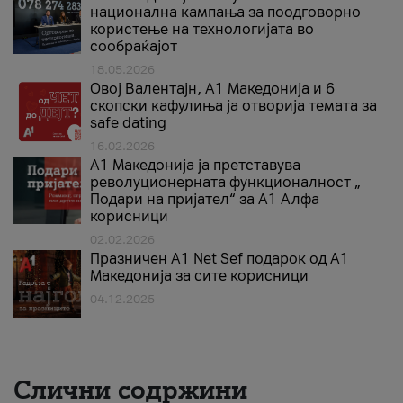
национална кампања за поодговорно
користење на технологијата во
сообраќајот
18.05.2026
Овој Валентајн, A1 Македонија и 6
скопски кафулиња ја отворија темата за
safe dating
16.02.2026
А1 Македонија ја претставува
револуционерната функционалност „
Подари на пријател“ за А1 Алфа
корисници
02.02.2026
Празничен A1 Net Sеf подарок од А1
Македонија за сите корисници
04.12.2025
Слични содржини