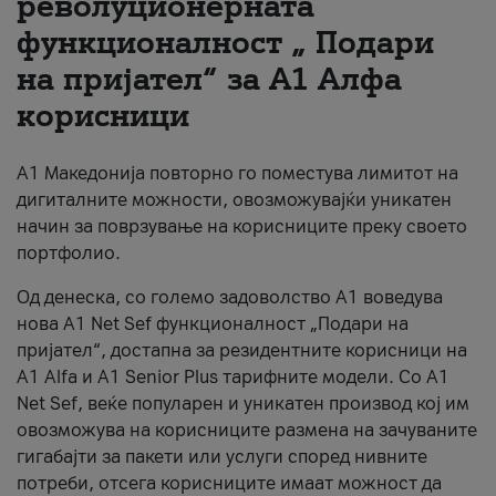
револуционерната
функционалност „ Подари
За нас
на пријател“ за А1 Алфа
#ПодобарОнлајн
корисници
А1 Македонија повторно го поместува лимитот на
дигиталните можности, овозможувајќи уникатен
начин за поврзување на корисниците преку своето
портфолио.
Од денеска, со големо задоволство А1 воведува
нова A1 Net Sef функционалност „Подари на
пријател“, достапна за резидентните корисници на
А1 Alfa и A1 Senior Plus тарифните модели. Со A1
Net Sef, веќе популарен и уникатен производ кој им
овозможува на корисниците размена на зачуваните
гигабајти за пакети или услуги според нивните
потреби, отсега корисниците имаат можност да