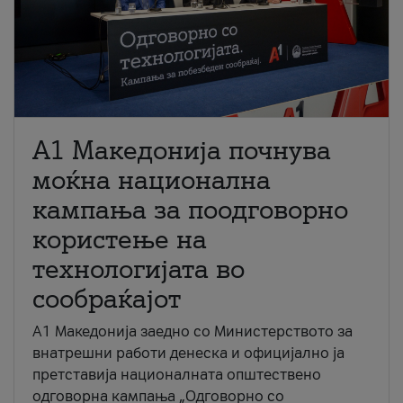
A1 Македонија почнува
моќна национална
кампања за поодговорно
користење на
технологијата во
сообраќајот
A1 Македонија заедно со Министерството за
внатрешни работи денеска и официјално ја
претставија националната општествено
одговорна кампања „Одговорно со