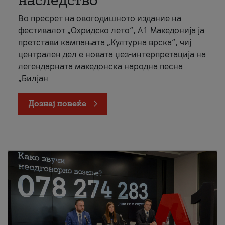
наследство
Во пресрет на овогодишното издание на
фестивалот „Охридско лето“, А1 Македонија ја
претстави кампањата „Културна врска“, чиј
централен дел е новата џез-интерпретација на
легендарната македонска народна песна
„Билјан
Дознај повеќе