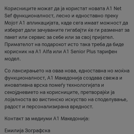
Корисниците можат да ја користат новата А1 Net
Sef функционалност, лесно и едноставно преку
Мојот А1 апликацијата, каде сега имаат можност да
изберат дали зачуваните гигабајти ќе ги разменат за
пакет или сервис за себе или за свој пријател.
Примателот на подарокот исто така треба да биде
корисник на А1 Alfa или A1 Senior Plus тарифен
модел.
Со лансирањето на оваа нова, едноставна но моќна
функционалност, А1 Македонија создава свежа и
иновативна врска помеѓу технологијата и
секојдневието на корисниците, претворајќи ја
лојалноста во вистинско искуство на споделување,
радост и персонализирана вредност.
Контакт за медиуми А1 Македонија:
Емилија Зографска