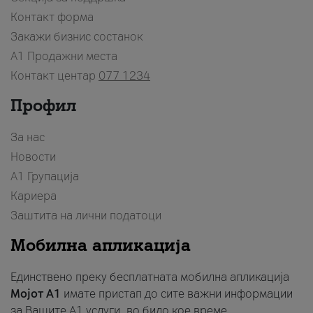
Контакт форма
Закажи бизнис состанок
A1 Продажни места
Контакт центар
077 1234
Профил
За нас
Новости
А1 Групација
Кариера
Заштита на лични податоци
Мобилна апликација
Единствено преку бесплатната мобилна апликација
Мојот A1
имате пристап до сите важни информации
за Вашите A1 услуги, во било кое време.