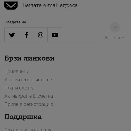
Следете нè
На почеток
Брзи линкови
Ценовници
Услови за користење
Плати сметка
Активирајте Е-сметка
Припејд регистрација
Поддршка
Секција за поддршка