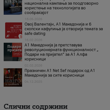
национална кампања за поодговорно
користење на технологијата во
сообраќајот
18.05.2026
Овој Валентајн, A1 Македонија и 6
скопски кафулиња ја отворија темата за
safe dating
16.02.2026
А1 Македонија ја претставува
револуционерната функционалност „
Подари на пријател“ за А1 Алфа
корисници
02.02.2026
Празничен A1 Net Sеf подарок од А1
Македонија за сите корисници
04.12.2025
Слични содржини