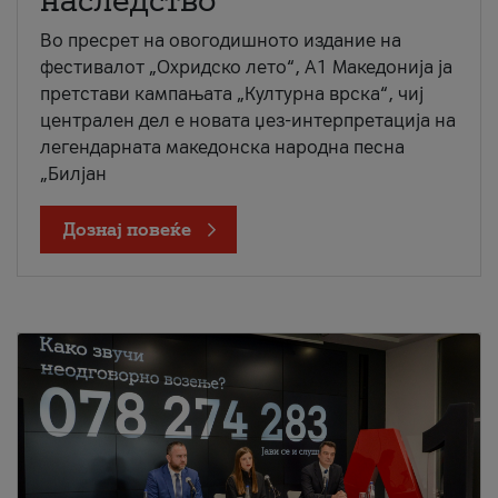
наследство
Во пресрет на овогодишното издание на
фестивалот „Охридско лето“, А1 Македонија ја
претстави кампањата „Културна врска“, чиј
централен дел е новата џез-интерпретација на
легендарната македонска народна песна
„Билјан
Дознај повеќе