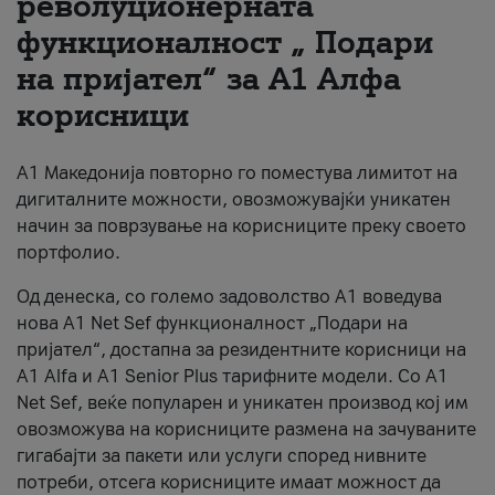
револуционерната
функционалност „ Подари
За нас
на пријател“ за А1 Алфа
#ПодобарОнлајн
корисници
А1 Македонија повторно го поместува лимитот на
дигиталните можности, овозможувајќи уникатен
начин за поврзување на корисниците преку своето
портфолио.
Од денеска, со големо задоволство А1 воведува
нова A1 Net Sef функционалност „Подари на
пријател“, достапна за резидентните корисници на
А1 Alfa и A1 Senior Plus тарифните модели. Со A1
Net Sef, веќе популарен и уникатен производ кој им
овозможува на корисниците размена на зачуваните
гигабајти за пакети или услуги според нивните
потреби, отсега корисниците имаат можност да