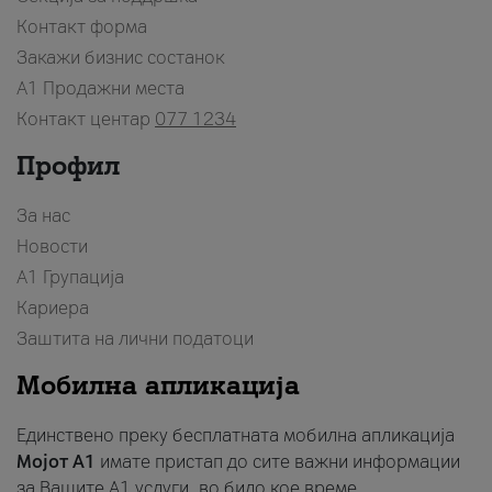
Контакт форма
Закажи бизнис состанок
A1 Продажни места
Контакт центар
077 1234
Профил
За нас
Новости
А1 Групација
Кариера
Заштита на лични податоци
Мобилна апликација
Единствено преку бесплатната мобилна апликација
Мојот A1
имате пристап до сите важни информации
за Вашите A1 услуги, во било кое време.