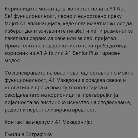
Корисниците можат да ја користат новата А1 Net
Sef функционалност, лесно и едноставно преку
Мојот А1 апликацијата, каде сега имаат можност да
изберат дали зачуваните гигабајти ќе ги разменат за
пакет или сервис за себе или за свој пријател.
Примателот на подарокот исто така треба да биде
корисник на А1 Alfa или A1 Senior Plus тарифен
модел.
Со лансирањето на оваа нова, едноставна но моќна
функционалност, А1 Македонија создава свежа и
иновативна врска помеѓу технологијата и
секојдневието на корисниците, претворајќи ја
лојалноста во вистинско искуство на споделување,
радост и персонализирана вредност.
Контакт за медиуми А1 Македонија:
Емилија Зографска