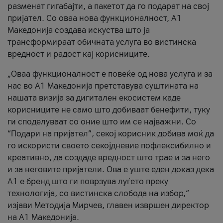
разменат гигабајти, а пакетот да го подарат на свој
пријател. Со оваа нова функционалност, А1
Македонија создава искуства што ја
трансформираат обичната услуга во вистинска
вредност и радост кај корисниците.
„Оваа функционалност е повеќе од нова услуга и за
нас во А1 Македонија претставува суштината на
нашата визија за дигитален екосистем каде
корисниците не само што добиваат бенефити, туку
ги споделуваат со оние што им се најважни. Со
“Подари на пријател”, секој корисник добива моќ да
го искористи своето секојдневие пофлексибилно и
креативно, да создаде вредност што трае и за него
и за неговите пријатели. Ова е уште еден доказ дека
А1 е бренд што ги поврзува луѓето преку
технологија, со вистинска слобода на избор,“
изјави Методија Мирчев, главен извршен директор
на А1 Македонија.