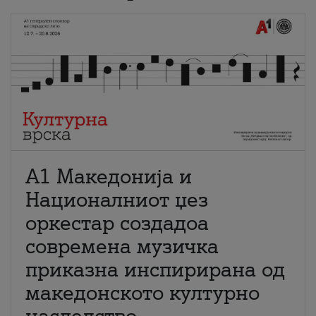
А1 Македонија и
Националниот џез
оркестар создадоа
современа музичка
приказна инспирирана од
македонското културно