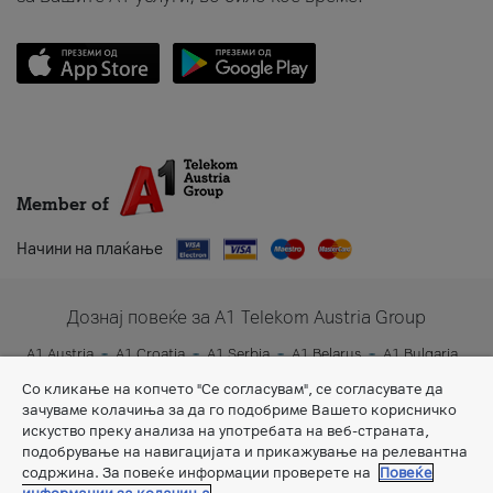
Member of
Начини на плаќање
Дознај повеќе за A1 Telekom Austria Group
A1 Austria
A1 Croatia
A1 Serbia
A1 Belarus
A1 Bulgaria
A1 Slovenia
A1 Digital
Со кликање на копчето "Се согласувам", се согласувате да
зачуваме колачиња за да го подобриме Вашето корисничко
искуство преку анализа на употребата на веб-страната,
подобрување на навигацијата и прикажување на релевантна
содржина. За повеќе информации проверете на
Повеќе