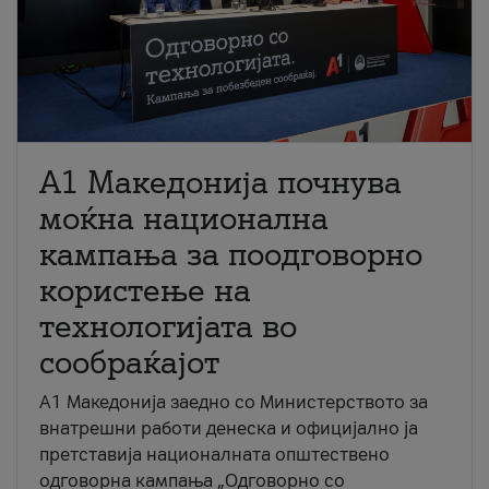
A1 Македонија почнува
моќна национална
кампања за поодговорно
користење на
технологијата во
сообраќајот
A1 Македонија заедно со Министерството за
внатрешни работи денеска и официјално ја
претставија националната општествено
одговорна кампања „Одговорно со