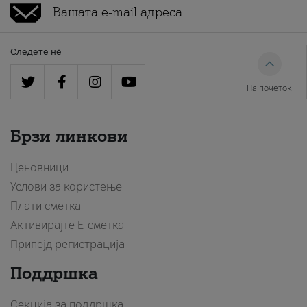
Следете нè
На почеток
Брзи линкови
Ценовници
Услови за користење
Плати сметка
Активирајте Е-сметка
Припејд регистрација
Поддршка
Секција за поддршка