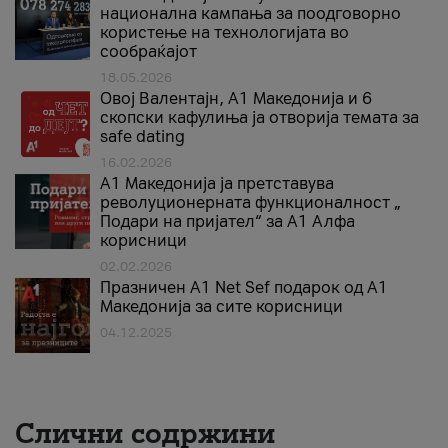
национална кампања за поодговорно
користење на технологијата во
сообраќајот
18.05.2026
Овој Валентајн, A1 Македонија и 6
скопски кафулиња ја отворија темата за
safe dating
16.02.2026
А1 Македонија ја претставува
револуционерната функционалност „
Подари на пријател“ за А1 Алфа
корисници
02.02.2026
Празничен A1 Net Sеf подарок од А1
Македонија за сите корисници
04.12.2025
Слични содржини