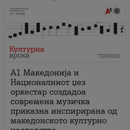
А1 Македонија и
Националниот џез
оркестар создадоа
современа музичка
приказна инспирирана од
македонското културно