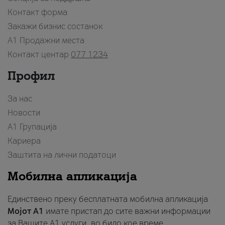
Контакт форма
Закажи бизнис состанок
A1 Продажни места
Контакт центар
077 1234
Профил
За нас
Новости
А1 Групација
Кариера
Заштита на лични податоци
Мобилна апликација
Единствено преку бесплатната мобилна апликација
Мојот A1
имате пристап до сите важни информации
за Вашите A1 услуги, во било кое време.