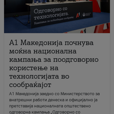
A1 Македонија почнува
моќна национална
кампања за поодговорно
користење на
технологијата во
сообраќајот
A1 Македонија заедно со Министерството за
внатрешни работи денеска и официјално ја
претставија националната општествено
одговорна кампања „Одговорно со