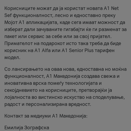
Корисниците можат да ја користат новата А1 Net
Sef функционалност, лесно и едноставно преку
Мојот А1 апликацијата, каде сега имаат можност да
изберат дали зачуваните гигабајти ќе ги разменат за
пакет или сервис за себе или за свој пријател.
Примателот на подарокот исто така треба да биде
корисник на А1 Alfa или A1 Senior Plus тарифен
модел.
Со лансирањето на оваа нова, едноставна но моќна
функционалност, А1 Македонија создава свежа и
иновативна врска помеѓу технологијата и
секојдневието на корисниците, претворајќи ја
лојалноста во вистинско искуство на споделување,
радост и персонализирана вредност.
Контакт за медиуми А1 Македонија:
Емилија Зографска