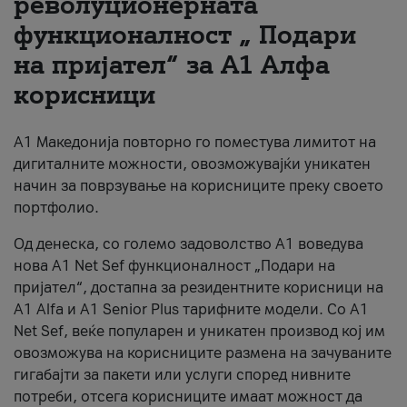
револуционерната
функционалност „ Подари
За нас
на пријател“ за А1 Алфа
#ПодобарОнлајн
корисници
А1 Македонија повторно го поместува лимитот на
дигиталните можности, овозможувајќи уникатен
начин за поврзување на корисниците преку своето
портфолио.
Од денеска, со големо задоволство А1 воведува
нова A1 Net Sef функционалност „Подари на
пријател“, достапна за резидентните корисници на
А1 Alfa и A1 Senior Plus тарифните модели. Со A1
Net Sef, веќе популарен и уникатен производ кој им
овозможува на корисниците размена на зачуваните
гигабајти за пакети или услуги според нивните
потреби, отсега корисниците имаат можност да