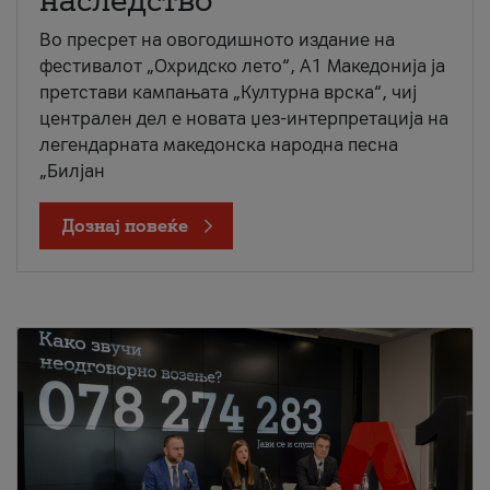
наследство
Во пресрет на овогодишното издание на
фестивалот „Охридско лето“, А1 Македонија ја
претстави кампањата „Културна врска“, чиј
централен дел е новата џез-интерпретација на
легендарната македонска народна песна
„Билјан
Дознај повеќе