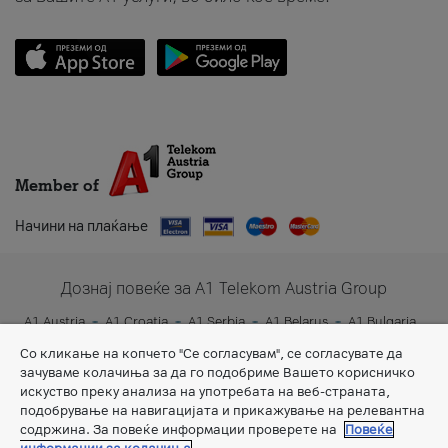
Member of
Начини на плаќање
Дознај повеќе за A1 Telekom Austria Group
A1 Austria
A1 Croatia
A1 Serbia
A1 Belarus
A1 Bulgaria
A1 Slovenia
A1 Digital
Со кликање на копчето "Се согласувам", се согласувате да
зачуваме колачиња за да го подобриме Вашето корисничко
искуство преку анализа на употребата на веб-страната,
подобрување на навигацијата и прикажување на релевантна
содржина. За повеќе информации проверете на
Повеќе