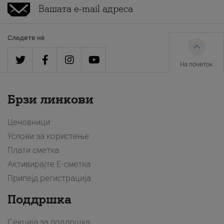
Следете нè
На почеток
Брзи линкови
Ценовници
Услови за користење
Плати сметка
Активирајте Е-сметка
Припејд регистрација
Поддршка
Секција за поддршка