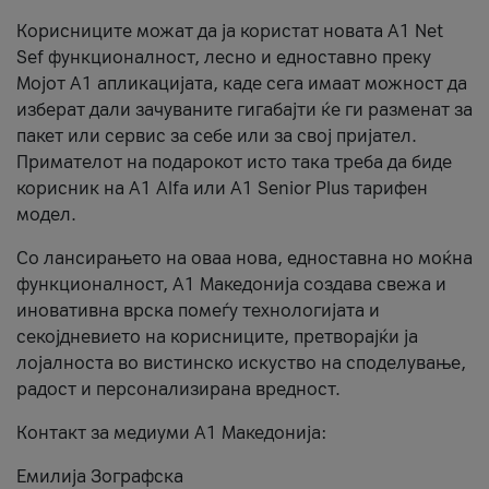
Корисниците можат да ја користат новата А1 Net
Sef функционалност, лесно и едноставно преку
Мојот А1 апликацијата, каде сега имаат можност да
изберат дали зачуваните гигабајти ќе ги разменат за
пакет или сервис за себе или за свој пријател.
Примателот на подарокот исто така треба да биде
корисник на А1 Alfa или A1 Senior Plus тарифен
модел.
Со лансирањето на оваа нова, едноставна но моќна
функционалност, А1 Македонија создава свежа и
иновативна врска помеѓу технологијата и
секојдневието на корисниците, претворајќи ја
лојалноста во вистинско искуство на споделување,
радост и персонализирана вредност.
Контакт за медиуми А1 Македонија:
Емилија Зографска