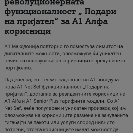
револуционерната
функционалност „ Подари
За нас
на пријател“ за А1 Алфа
#ПодобарОнлајн
корисници
А1 Македонија повторно го поместува лимитот на
дигиталните можности, овозможувајќи уникатен
начин за поврзување на корисниците преку своето
портфолио.
Од денеска, со големо задоволство А1 воведува
нова A1 Net Sef функционалност „Подари на
пријател“, достапна за резидентните корисници на
А1 Alfa и A1 Senior Plus тарифните модели. Со A1
Net Sef, веќе популарен и уникатен производ кој им
овозможува на корисниците размена на зачуваните
гигабајти за пакети или услуги според нивните
потреби, отсега корисниците имаат можност да