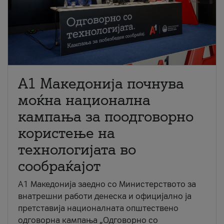
A1 Македонија почнува
моќна национална
кампања за поодговорно
користење на
технологијата во
сообраќајот
A1 Македонија заедно со Министерството за
внатрешни работи денеска и официјално ја
претставија националната општествено
одговорна кампања „Одговорно со