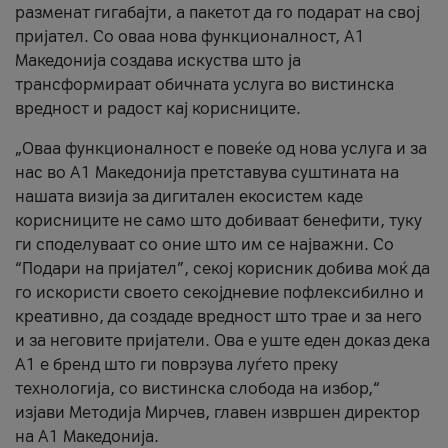
разменат гигабајти, а пакетот да го подарат на свој
пријател. Со оваа нова функционалност, А1
Македонија создава искуства што ја
трансформираат обичната услуга во вистинска
вредност и радост кај корисниците.
„Оваа функционалност е повеќе од нова услуга и за
нас во А1 Македонија претставува суштината на
нашата визија за дигитален екосистем каде
корисниците не само што добиваат бенефити, туку
ги споделуваат со оние што им се најважни. Со
“Подари на пријател”, секој корисник добива моќ да
го искористи своето секојдневие пофлексибилно и
креативно, да создаде вредност што трае и за него
и за неговите пријатели. Ова е уште еден доказ дека
А1 е бренд што ги поврзува луѓето преку
технологија, со вистинска слобода на избор,“
изјави Методија Мирчев, главен извршен директор
на А1 Македонија.