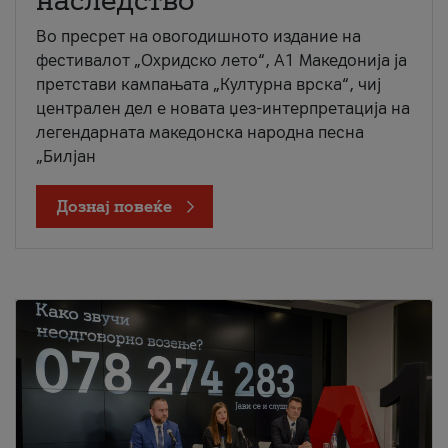
наследство
Во пресрет на овогодишното издание на
фестивалот „Охридско лето“, А1 Македонија ја
претстави кампањата „Културна врска“, чиј
централен дел е новата џез-интерпретација на
легендарната македонска народна песна
„Билјан
Дознај повеќе