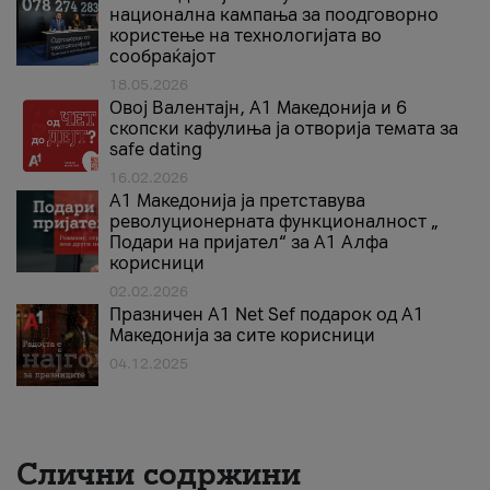
национална кампања за поодговорно
користење на технологијата во
сообраќајот
18.05.2026
Овој Валентајн, A1 Македонија и 6
скопски кафулиња ја отворија темата за
safe dating
16.02.2026
А1 Македонија ја претставува
револуционерната функционалност „
Подари на пријател“ за А1 Алфа
корисници
02.02.2026
Празничен A1 Net Sеf подарок од А1
Македонија за сите корисници
04.12.2025
Слични содржини