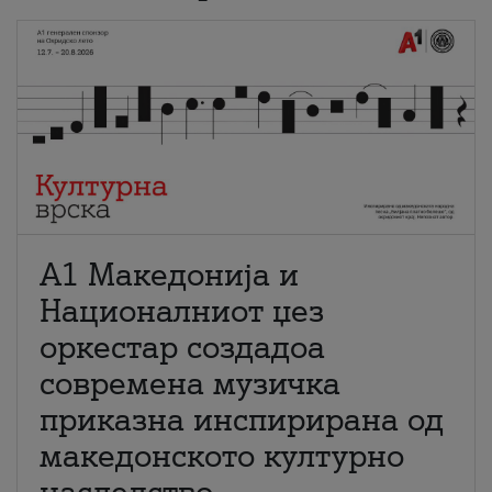
А1 Македонија и
Националниот џез
оркестар создадоа
современа музичка
приказна инспирирана од
македонското културно