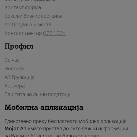
Контакт форма
Закажи бизнис состанок
A1 Продажни места
Контакт центар
077 1234
Профил
За нас
Новости
А1 Групација
Кариера
Заштита на лични податоци
Мобилна апликација
Единствено преку бесплатната мобилна апликација
Мојот A1
имате пристап до сите важни информации
за Вашите A1 услуги, во било кое време.