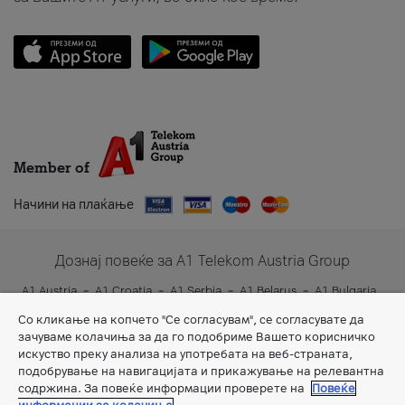
Member of
Начини на плаќање
Дознај повеќе за A1 Telekom Austria Group
A1 Austria
A1 Croatia
A1 Serbia
A1 Belarus
A1 Bulgaria
A1 Slovenia
A1 Digital
Со кликање на копчето "Се согласувам", се согласувате да
зачуваме колачиња за да го подобриме Вашето корисничко
искуство преку анализа на употребата на веб-страната,
подобрување на навигацијата и прикажување на релевантна
содржина. За повеќе информации проверете на
Повеќе