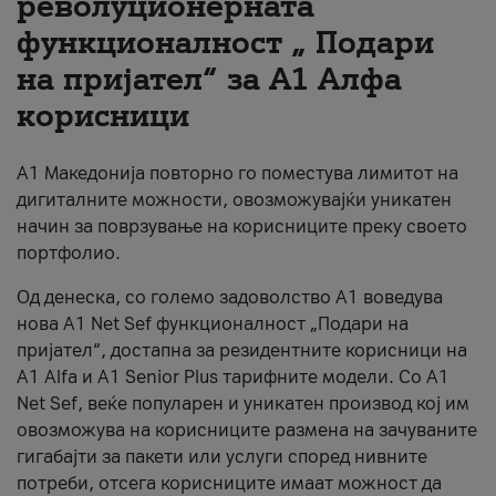
револуционерната
функционалност „ Подари
За нас
на пријател“ за А1 Алфа
#ПодобарОнлајн
корисници
А1 Македонија повторно го поместува лимитот на
дигиталните можности, овозможувајќи уникатен
начин за поврзување на корисниците преку своето
портфолио.
Од денеска, со големо задоволство А1 воведува
нова A1 Net Sef функционалност „Подари на
пријател“, достапна за резидентните корисници на
А1 Alfa и A1 Senior Plus тарифните модели. Со A1
Net Sef, веќе популарен и уникатен производ кој им
овозможува на корисниците размена на зачуваните
гигабајти за пакети или услуги според нивните
потреби, отсега корисниците имаат можност да