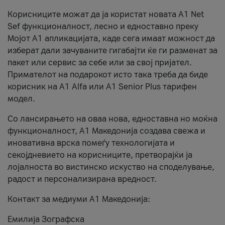
Корисниците можат да ја користат новата А1 Net
Sef функционалност, лесно и едноставно преку
Мојот А1 апликацијата, каде сега имаат можност да
изберат дали зачуваните гигабајти ќе ги разменат за
пакет или сервис за себе или за свој пријател.
Примателот на подарокот исто така треба да биде
корисник на А1 Alfa или A1 Senior Plus тарифен
модел.
Со лансирањето на оваа нова, едноставна но моќна
функционалност, А1 Македонија создава свежа и
иновативна врска помеѓу технологијата и
секојдневието на корисниците, претворајќи ја
лојалноста во вистинско искуство на споделување,
радост и персонализирана вредност.
Контакт за медиуми А1 Македонија:
Емилија Зографска