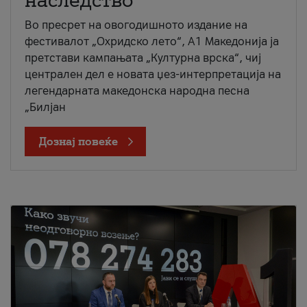
наследство
Во пресрет на овогодишното издание на
фестивалот „Охридско лето“, А1 Македонија ја
претстави кампањата „Културна врска“, чиј
централен дел е новата џез-интерпретација на
легендарната македонска народна песна
„Билјан
Дознај повеќе