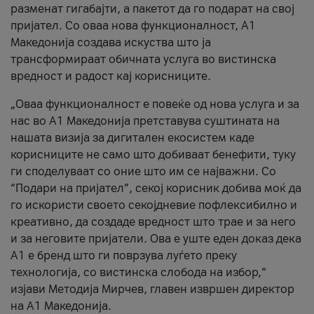
разменат гигабајти, а пакетот да го подарат на свој
пријател. Со оваа нова функционалност, А1
Македонија создава искуства што ја
трансформираат обичната услуга во вистинска
вредност и радост кај корисниците.
„Оваа функционалност е повеќе од нова услуга и за
нас во А1 Македонија претставува суштината на
нашата визија за дигитален екосистем каде
корисниците не само што добиваат бенефити, туку
ги споделуваат со оние што им се најважни. Со
“Подари на пријател”, секој корисник добива моќ да
го искористи своето секојдневие пофлексибилно и
креативно, да создаде вредност што трае и за него
и за неговите пријатели. Ова е уште еден доказ дека
А1 е бренд што ги поврзува луѓето преку
технологија, со вистинска слобода на избор,“
изјави Методија Мирчев, главен извршен директор
на А1 Македонија.