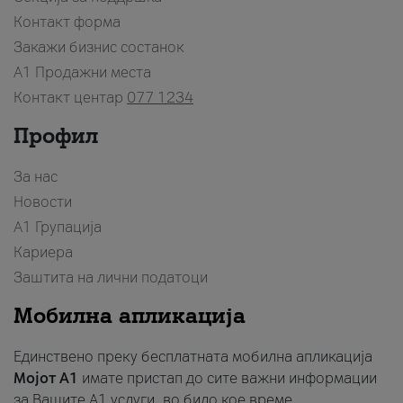
Контакт форма
Закажи бизнис состанок
A1 Продажни места
Контакт центар
077 1234
Профил
За нас
Новости
А1 Групација
Кариера
Заштита на лични податоци
Мобилна апликација
Единствено преку бесплатната мобилна апликација
Мојот A1
имате пристап до сите важни информации
за Вашите A1 услуги, во било кое време.