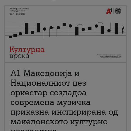
А1 Македонија и
Националниот џез
оркестар создадоа
современа музичка
приказна инспирирана од
македонското културно