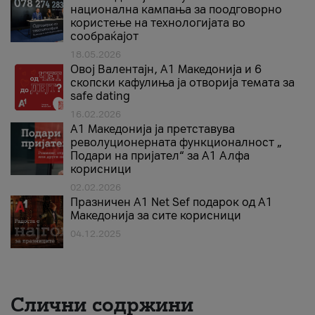
национална кампања за поодговорно
користење на технологијата во
сообраќајот
18.05.2026
Овој Валентајн, A1 Македонија и 6
скопски кафулиња ја отворија темата за
safe dating
16.02.2026
А1 Македонија ја претставува
револуционерната функционалност „
Подари на пријател“ за А1 Алфа
корисници
02.02.2026
Празничен A1 Net Sеf подарок од А1
Македонија за сите корисници
04.12.2025
Слични содржини