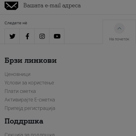
Следете нè
На почеток
Брзи линкови
Ценовници
Услови за користење
Плати сметка
Активирајте Е-сметка
Припејд регистрација
Поддршка
Секција за поддршка