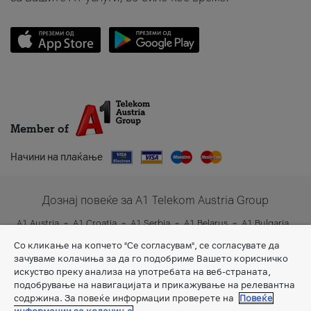
Member of
Начини на плаќање
Дознај повеќе за A1 Telekom Austria Group
A1 Austria
A1 Croatia
A1 Serbia
A1 Belarus
A1 Bulgaria
A1 Slovenia
A1 Digital
Со кликање на копчето "Се согласувам", се согласувате да
зачуваме колачиња за да го подобриме Вашето корисничко
искуство преку анализа на употребата на веб-страната,
подобрување на навигацијата и прикажување на релевантна
содржина. За повеќе информации проверете на
Повеќе