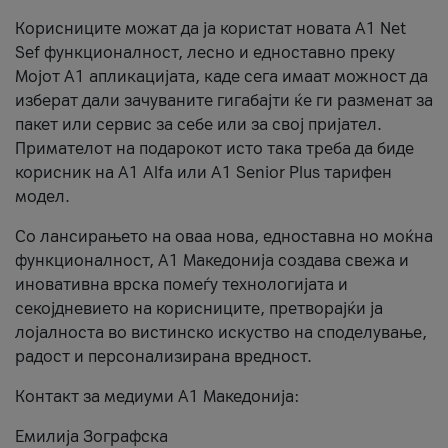
Корисниците можат да ја користат новата А1 Net
Sef функционалност, лесно и едноставно преку
Мојот А1 апликацијата, каде сега имаат можност да
изберат дали зачуваните гигабајти ќе ги разменат за
пакет или сервис за себе или за свој пријател.
Примателот на подарокот исто така треба да биде
корисник на А1 Alfa или A1 Senior Plus тарифен
модел.
Со лансирањето на оваа нова, едноставна но моќна
функционалност, А1 Македонија создава свежа и
иновативна врска помеѓу технологијата и
секојдневието на корисниците, претворајќи ја
лојалноста во вистинско искуство на споделување,
радост и персонализирана вредност.
Контакт за медиуми А1 Македонија:
Емилија Зографска