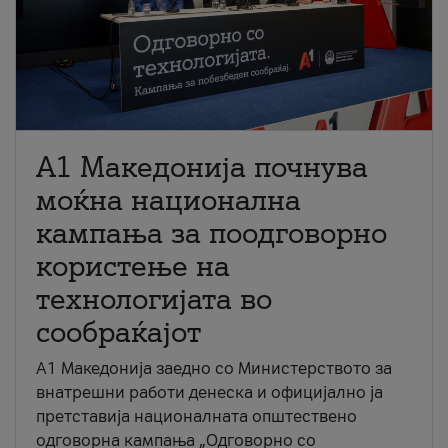
A1 Македонија почнува
моќна национална
кампања за поодговорно
користење на
технологијата во
сообраќајот
A1 Македонија заедно со Министерството за
внатрешни работи денеска и официјално ја
претставија националната општествено
одговорна кампања „Одговорно со