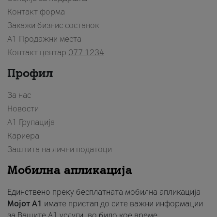
Контакт форма
Закажи бизнис состанок
A1 Продажни места
Контакт центар
077 1234
Профил
За нас
Новости
А1 Групација
Кариера
Заштита на лични податоци
Мобилна апликација
Единствено преку бесплатната мобилна апликација
Мојот A1
имате пристап до сите важни информации
за Вашите A1 услуги, во било кое време.