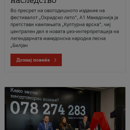
наследство
Во пресрет на овогодишното издание на
фестивалот „Охридско лето“, А1 Македонија ја
претстави кампањата „Културна врска“, чиј
централен дел е новата џез-интерпретација на
легендарната македонска народна песна
„Билјан
Дознај повеќе