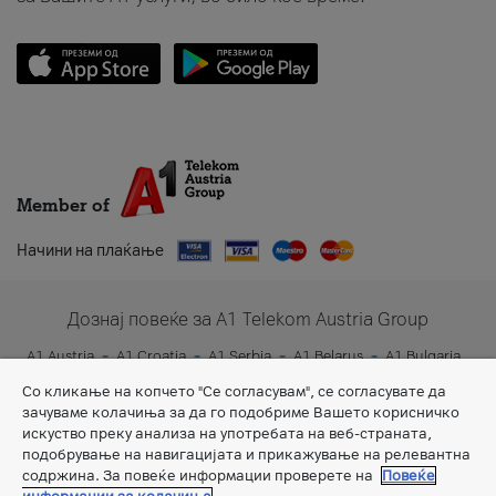
Member of
Начини на плаќање
Дознај повеќе за A1 Telekom Austria Group
A1 Austria
A1 Croatia
A1 Serbia
A1 Belarus
A1 Bulgaria
A1 Slovenia
A1 Digital
Со кликање на копчето "Се согласувам", се согласувате да
зачуваме колачиња за да го подобриме Вашето корисничко
искуство преку анализа на употребата на веб-страната,
подобрување на навигацијата и прикажување на релевантна
содржина. За повеќе информации проверете на
Повеќе