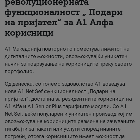
револуционерната
функционалност „ Подари
За нас
на пријател“ за А1 Алфа
#ПодобарОнлајн
корисници
А1 Македонија повторно го поместува лимитот на
дигиталните можности, овозможувајќи уникатен
начин за поврзување на корисниците преку своето
портфолио.
Од денеска, со големо задоволство А1 воведува
нова A1 Net Sef функционалност „Подари на
пријател“, достапна за резидентните корисници на
А1 Alfa и A1 Senior Plus тарифните модели. Со A1
Net Sef, веќе популарен и уникатен производ кој им
овозможува на корисниците размена на зачуваните
гигабајти за пакети или услуги според нивните
потреби, отсега корисниците имаат можност да