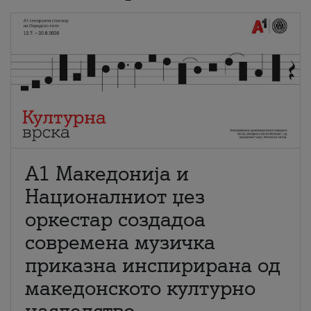
А1 Македонија и
Националниот џез
оркестар создадоа
современа музичка
приказна инспирирана од
македонското културно