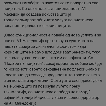
разменат гигабајти, а пакетот да го подарат на свој
пријател. Со оваа нова функционалност, А1
Македонија создава искуства што ја
трансформираат обичната услуга во вистинска
вредност и радост кај корисниците.
„Оваа функционалност е повеќе од нова услуга и за
нас во А1 Македонија претставува суштината на
нашата визија за дигитален екосистем каде
корисниците не само што добиваат бенефити, туку
ги споделуваат со оние што им се најважни. Со
“Подари на пријател”, секој корисник добива моќ да
го искористи своето секојдневие пофлексибилно и
креативно, да создаде вредност што трае и за него
и за неговите пријатели. Ова е уште еден доказ дека
А1 е бренд што ги поврзува луѓето преку
технологија, со вистинска слобода на избор,“
изјави Методија Мирчев, главен извршен директор
на А1 Македонија.