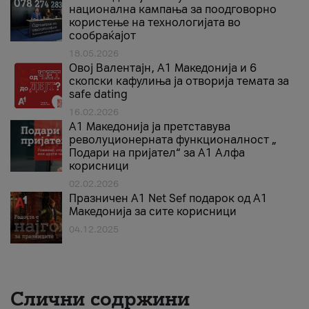
национална кампања за поодговорно
користење на технологијата во
сообраќајот
18.05.2026
Овој Валентајн, A1 Македонија и 6
скопски кафулиња ја отворија темата за
safe dating
16.02.2026
А1 Македонија ја претставува
револуционерната функционалност „
Подари на пријател“ за А1 Алфа
корисници
02.02.2026
Празничен A1 Net Sеf подарок од А1
Македонија за сите корисници
04.12.2025
Слични содржини