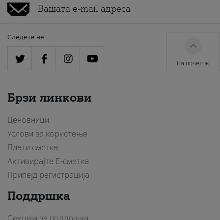
Следете нè
На почеток
Брзи линкови
Ценовници
Услови за користење
Плати сметка
Активирајте Е-сметка
Припејд регистрација
Поддршка
Секција за поддршка