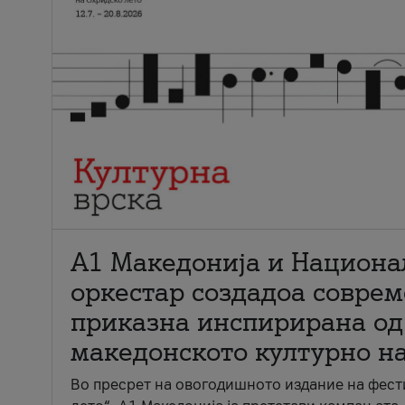
А1 Македонија и Национа
оркестар создадоа совре
приказна инспирирана од
македонското културно н
Во пресрет на овогодишното издание на фест