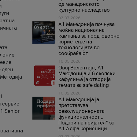
од македонското
и
културно наследство
луги
03.07.2026
рат на
A1 Македонија почнува
бичната
моќна национална
кампања за поодговорно
користење на
ата
технологијата во
сообраќајот
о оние
18.05.2026
невие
Овој Валентајн, A1
е еден
Македонија и 6 скопски
 Методија
кафулиња ја отворија
темата за safe dating
16.02.2026
А1
А1 Македонија ја
и сервис
претставува
1 Senior
револуционерната
функционалност „
Подари на пријател“ за
А1 Алфа корисници
новативна
02.02.2026