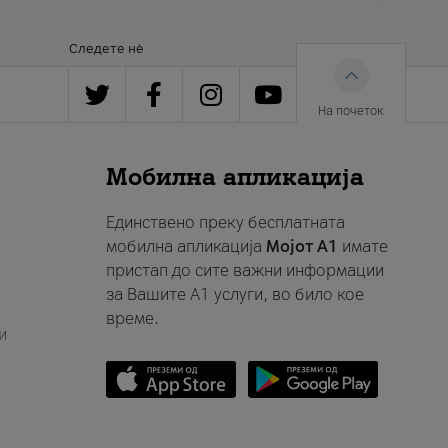
Следете нè
На почеток
Мобилна апликација
Единствено преку бесплатната
мобилна апликација
Мојот A1
имате
пристап до сите важни информации
за Вашите A1 услуги, во било кое
време.
и