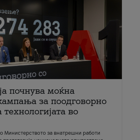
ја почнува моќна
кампања за поодговорно
 технологијата во
со Министерството за внатрешни работи