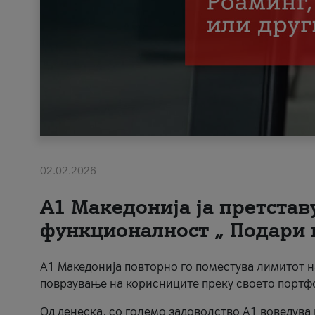
02.02.2026
А1 Македонија ја претста
функционалност „ Подари 
А1 Македонија повторно го поместува лимитот 
поврзување на корисниците преку своето портф
Од денеска, со големо задоволство А1 воведува 