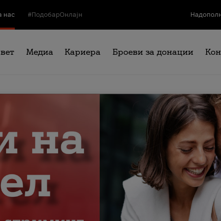
а нас
#ПодобарОнлајн
Надополн
свет
Медиа
Кариера
Броеви за донации
Кон