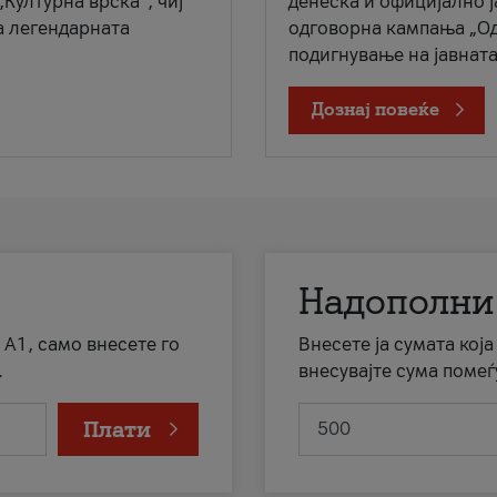
„Културна врска“, чиј
денеска и официјално 
а легендарната
одговорна кампања „Од
подигнување на јавната 
Дознај повеќе
Надополни
 А1, само внесете го
Внесете ја сумата кој
.
внесувајте сума помеѓ
Плати