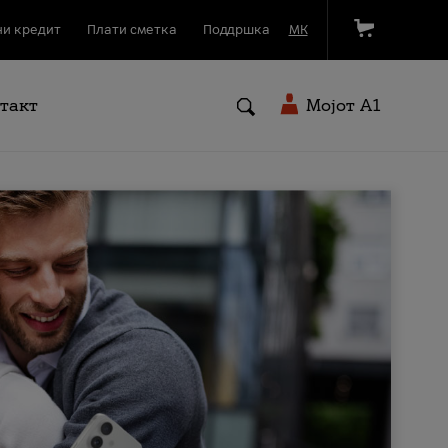
и кредит
Плати сметка
Поддршка
МК
такт
Мојот A1