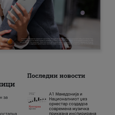
Последни новости
ници
А1 Македонија и
н за
Националниот џез
оркестар создадоа
современа музичка
приказна инспирирана
достапна