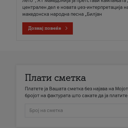
лето“, А1 Македонија ја претстави кампањата 
централен дел е новата џез-интерпретација н
македонска народна песна „Билјан
Дознај повеќе
Плати сметка
Платете ја Вашата сметка без најава на Мојот
бројот на фактурата што сакате да ја платите
Број на сметка