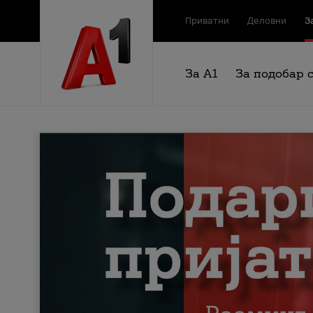
Приватни
Деловни
З
За А1
За подобар 