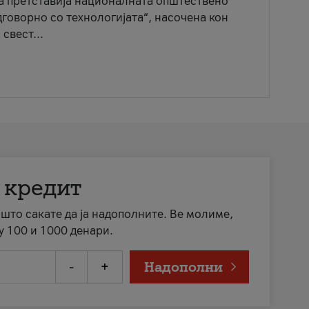
ја претставија националната општествено
говорно со технологијата“, насочена кон
свест...
 кредит
а што сакате да ја надополните. Ве молиме,
у 100 и 1000 денари.
-
+
Надополни