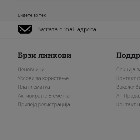
Бидете во тек
Брзи линкови
Подд
Ценовници
Секција 
Услови за користење
Контакт 
Плати сметка
Закажи б
Активирајте Е-сметка
A1 Прода
Припејд регистрација
Контакт 