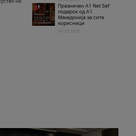
куство на
Празничен A1 Net Sеf
подарок од А1
Македонија за сите
корисници
04.12.2025