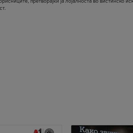
корисниците, претворајќи ја лојалноста во вистинско ис
ст.