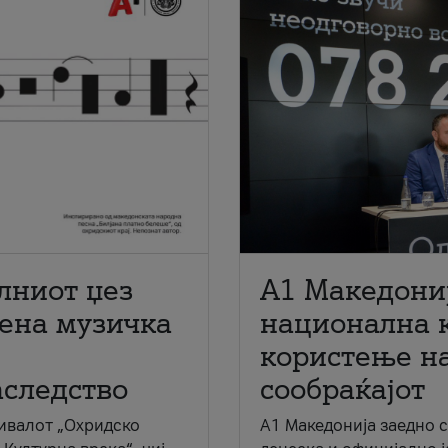
лниот џез
A1 Македони
мена музичка
национална 
користење на
аследство
сообраќајот
ивалот „Охридско
A1 Македонија заедно 