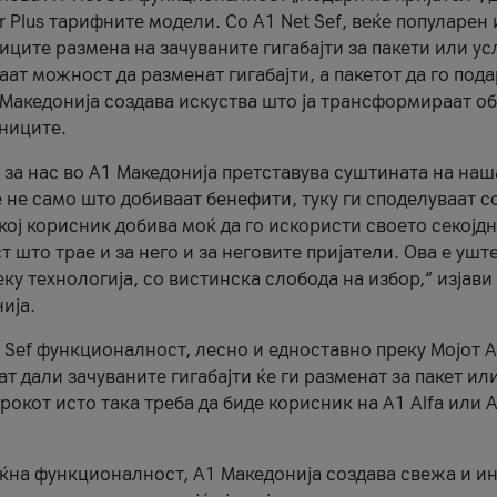
r Plus тарифните модели. Со A1 Net Sef, веќе популарен 
ците размена на зачуваните гигабајти за пакети или ус
ат можност да разменат гигабајти, а пакетот да го пода
1 Македонија создава искуства што ја трансформираат о
сниците.
 за нас во А1 Македонија претставува суштината на наш
 не само што добиваат бенефити, туку ги споделуваат с
екој корисник добива моќ да го искористи своето секојд
 што трае и за него и за неговите пријатели. Ова е ушт
еку технологија, со вистинска слобода на избор,“ изјави
ија.
 Sef функционалност, лесно и едноставно преку Мојот 
т дали зачуваните гигабајти ќе ги разменат за пакет ил
рокот исто така треба да биде корисник на А1 Alfa или A
оќна функционалност, А1 Македонија создава свежа и и