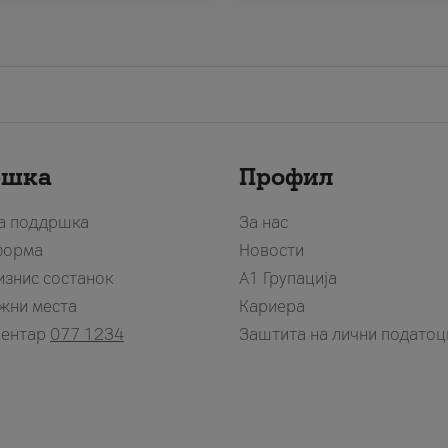
ршка
Профил
за поддршка
За нас
форма
Новости
изнис состанок
А1 Групација
жни места
Кариера
центар
077 1234
Заштита на лични податоц