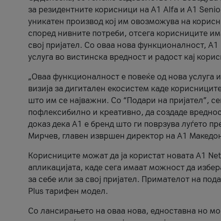
за резидентните корисници на А1 Alfa и A1 Senio
уникатен производ кој им овозможува на корисни
според нивните потреби, отсега корисниците има
свој пријател. Со оваа нова функционалност, А
услуга во вистинска вредност и радост кај кори
„Оваа функционалност е повеќе од нова услуга и
визија за дигитален екосистем каде корисниците
што им се најважни. Со “Подари на пријател”, с
пофлексибилно и креативно, да создаде вредност
доказ дека А1 е бренд што ги поврзува луѓето пр
Мирчев, главен извршен директор на А1 Македон
Корисниците можат да ја користат новата А1 Net
апликацијата, каде сега имаат можност да избера
за себе или за свој пријател. Примателот на пода
Plus тарифен модел.
Со лансирањето на оваа нова, едноставна но м