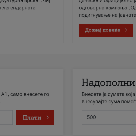
„Културна врска“, чиј
денеска и официјално 
а легендарната
одговорна кампања „Од
подигнување на јавната 
Дознај повеќе
Надополни
 А1, само внесете го
Внесете ја сумата кој
.
внесувајте сума помеѓ
Плати