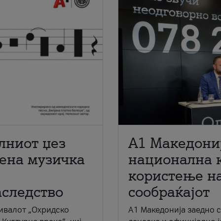
лниот џез
A1 Македони
мена музичка
национална 
користење на
аследство
сообраќајот
ивалот „Охридско
A1 Македонија заедно 