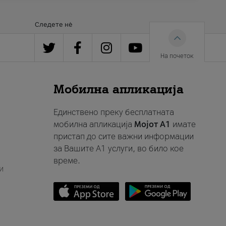
Следете нè
На почеток
Мобилна апликација
Единствено преку бесплатната
мобилна апликација
Мојот A1
имате
пристап до сите важни информации
за Вашите A1 услуги, во било кое
време.
и