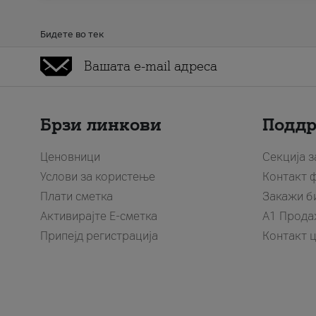
Бидете во тек
Брзи линкови
Подд
Ценовници
Секција 
Услови за користење
Контакт 
Плати сметка
Закажи б
Активирајте Е-сметка
A1 Прода
Припејд регистрација
Контакт 