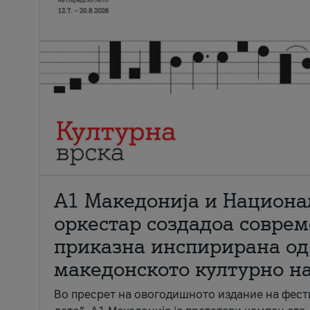
А1 Македонија и Национа
оркестар создадоа совре
приказна инспирирана од
македонското културно н
Во пресрет на овогодишното издание на фест