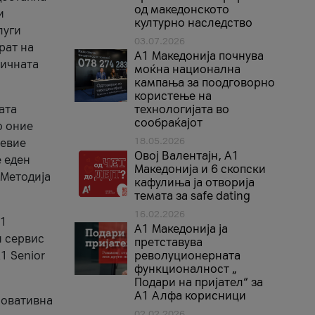
од македонското
и
културно наследство
луги
03.07.2026
рат на
A1 Македонија почнува
бичната
моќна национална
кампања за поодговорно
користење на
ата
технологијата во
сообраќајот
о оние
18.05.2026
невие
Овој Валентајн, A1
е еден
Македонија и 6 скопски
 Методија
кафулиња ја отворија
темата за safe dating
16.02.2026
А1
А1 Македонија ја
и сервис
претставува
1 Senior
револуционерната
функционалност „
Подари на пријател“ за
А1 Алфа корисници
новативна
02.02.2026