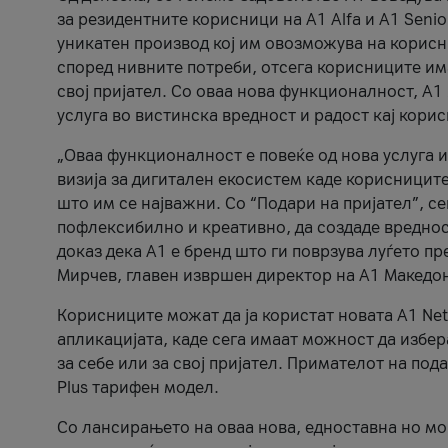
за резидентните корисници на А1 Alfa и A1 Senio
уникатен производ кој им овозможува на корисни
според нивните потреби, отсега корисниците има
свој пријател. Со оваа нова функционалност, А
услуга во вистинска вредност и радост кај кори
„Оваа функционалност е повеќе од нова услуга и
визија за дигитален екосистем каде корисниците
што им се најважни. Со “Подари на пријател”, с
пофлексибилно и креативно, да создаде вредност
доказ дека А1 е бренд што ги поврзува луѓето пр
Мирчев, главен извршен директор на А1 Македон
Корисниците можат да ја користат новата А1 Net
апликацијата, каде сега имаат можност да избера
за себе или за свој пријател. Примателот на пода
Plus тарифен модел.
Со лансирањето на оваа нова, едноставна но м