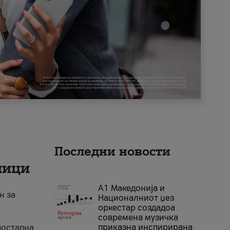
Последни новости
ници
А1 Македонија и
н за
Националниот џез
оркестар создадоа
современа музичка
приказна инспирирана
достапна