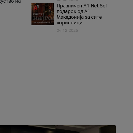
куство на
Празничен A1 Net Sеf
подарок од А1
Македонија за сите
корисници
04.12.2025