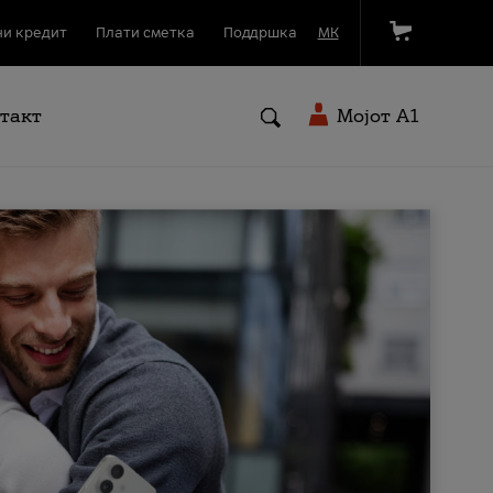
и кредит
Плати сметка
Поддршка
МК
такт
Мојот A1