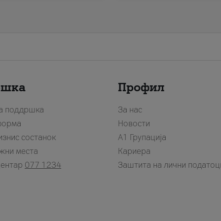
ршка
Профил
за поддршка
За нас
форма
Новости
изнис состанок
А1 Групација
жни места
Кариера
центар
077 1234
Заштита на лични податоц