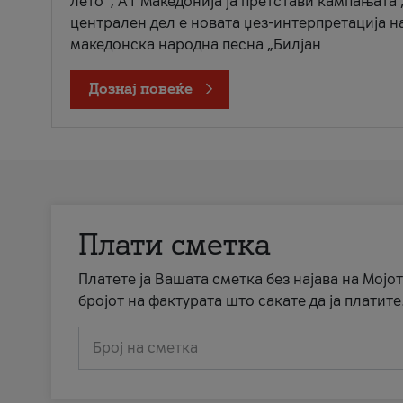
лето“, А1 Македонија ја претстави кампањата 
централен дел е новата џез-интерпретација н
македонска народна песна „Билјан
Дознај повеќе
Плати сметка
Платете ја Вашата сметка без најава на Мојот
бројот на фактурата што сакате да ја платите
Број на сметка