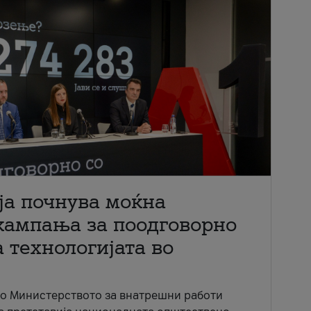
ја почнува моќна
кампања за поодговорно
 технологијата во
со Министерството за внатрешни работи