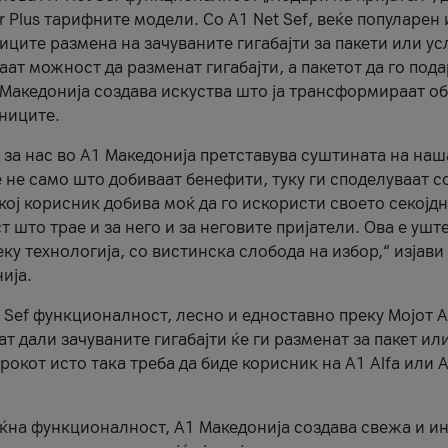
r Plus тарифните модели. Со A1 Net Sef, веќе популарен 
ците размена на зачуваните гигабајти за пакети или ус
ат можност да разменат гигабајти, а пакетот да го пода
1 Македонија создава искуства што ја трансформираат о
сниците.
 за нас во А1 Македонија претставува суштината на наш
 не само што добиваат бенефити, туку ги споделуваат с
екој корисник добива моќ да го искористи своето секојд
 што трае и за него и за неговите пријатели. Ова е ушт
еку технологија, со вистинска слобода на избор,“ изјави
ија.
 Sef функционалност, лесно и едноставно преку Мојот 
т дали зачуваните гигабајти ќе ги разменат за пакет ил
рокот исто така треба да биде корисник на А1 Alfa или A
оќна функционалност, А1 Македонија создава свежа и и