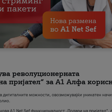
вува револуционерната
на пријател“ за А1 Алфа корис
на дигиталните можности, овозможувајќи уникатен начи
олио.
нова A1 Net Sef функционалност „Подари на пријател“, 