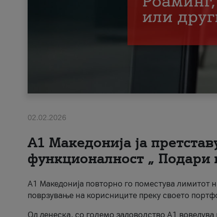
02.02.2026
А1 Македонија ја претста
функционалност „ Подари 
А1 Македонија повторно го поместува лимитот 
поврзување на корисниците преку своето портф
Од денеска, со големо задоволство А1 воведува 