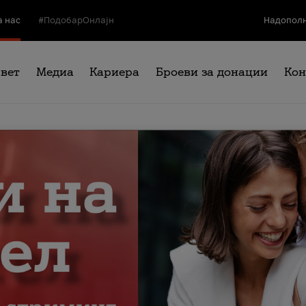
а нас
#ПодобарОнлајн
Надополн
свет
Медиа
Кариера
Броеви за донации
Кон