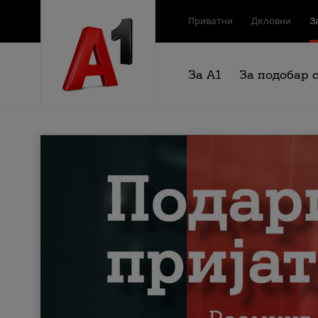
Приватни
Деловни
З
За А1
За подобар 