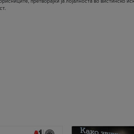
корисниците, претворајќи ја лојалноста во вистинско ис
ст.