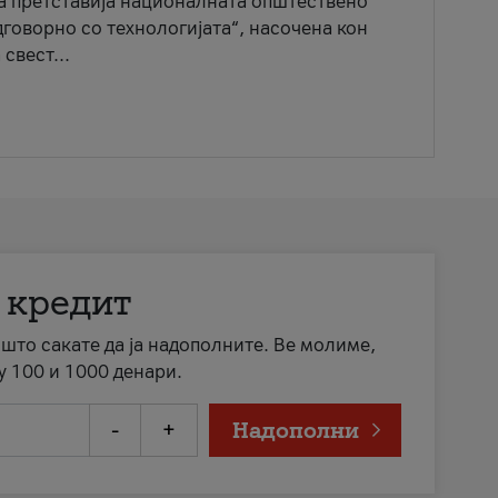
ја претставија националната општествено
говорно со технологијата“, насочена кон
свест...
 кредит
а што сакате да ја надополните. Ве молиме,
у 100 и 1000 денари.
-
+
Надополни