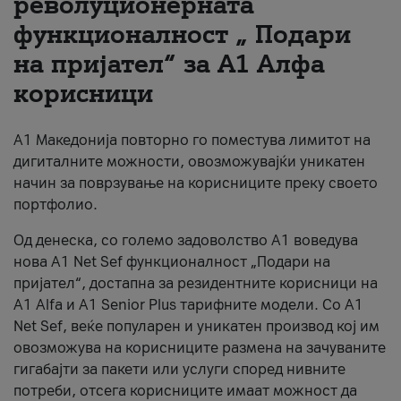
револуционерната
функционалност „ Подари
За нас
на пријател“ за А1 Алфа
#ПодобарОнлајн
корисници
А1 Македонија повторно го поместува лимитот на
дигиталните можности, овозможувајќи уникатен
начин за поврзување на корисниците преку своето
портфолио.
Од денеска, со големо задоволство А1 воведува
нова A1 Net Sef функционалност „Подари на
пријател“, достапна за резидентните корисници на
А1 Alfa и A1 Senior Plus тарифните модели. Со A1
Net Sef, веќе популарен и уникатен производ кој им
овозможува на корисниците размена на зачуваните
гигабајти за пакети или услуги според нивните
потреби, отсега корисниците имаат можност да