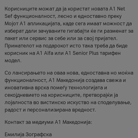
Корисниците можат да ја користат новата А1 Net
Sef функционалност, лесно и едноставно преку
Мојот А1 апликацијата, каде сега имаат можност да
изберат дали зачуваните гигабајти ќе ги разменат за
пакет или сервис за себе или за свој пријател.
Примателот на подарокот исто така треба да биде
корисник на А1 Alfa или A1 Senior Plus тарифен
модел.
Со лансирањето на оваа нова, едноставна но моќна
функционалност, А1 Македонија создава свежа и
иновативна врска помеѓу технологијата и
секојдневието на корисниците, претворајќи ја
лојалноста во вистинско искуство на споделување,
радост и персонализирана вредност.
Контакт за медиуми А1 Македонија:
Емилија Зографска