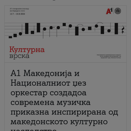
А1 Македонија и
Националниот џез
оркестар создадоа
современа музичка
приказна инспирирана од
македонското културно