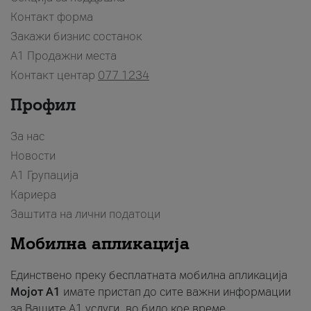
Контакт форма
Закажи бизнис состанок
A1 Продажни места
Контакт центар
077 1234
Профил
За нас
Новости
А1 Групација
Кариера
Заштита на лични податоци
Мобилна апликација
Единствено преку бесплатната мобилна апликација
Мојот A1
имате пристап до сите важни информации
за Вашите A1 услуги, во било кое време.