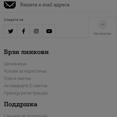
Следете нè
На почеток
Брзи линкови
Ценовници
Услови за користење
Плати сметка
Активирајте Е-сметка
Припејд регистрација
Поддршка
Секција за поддршка