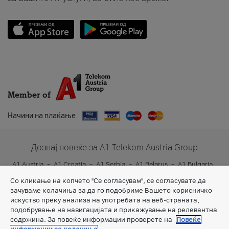
Member of
Начини на плаќање
Дознај повеќе за A1 Telekom Austria Group
A1 Austria
A1 Croatia
A1 Serbia
A1 Belarus
A1 Bulgaria
A1 Slovenia
A1 Digital
Со кликање на копчето "Се согласувам", се согласувате да
зачуваме колачиња за да го подобриме Вашето корисничко
искуство преку анализа на употребата на веб-страната,
подобрување на навигацијата и прикажување на релевантна
содржина. За повеќе информации проверете на
Повеќе