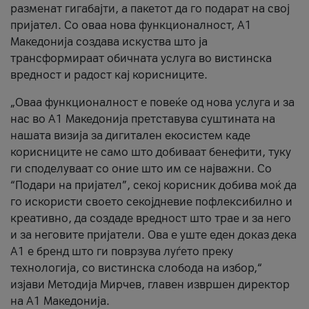
разменат гигабајти, а пакетот да го подарат на свој
пријател. Со оваа нова функционалност, А1
Македонија создава искуства што ја
трансформираат обичната услуга во вистинска
вредност и радост кај корисниците.
„Оваа функционалност е повеќе од нова услуга и за
нас во А1 Македонија претставува суштината на
нашата визија за дигитален екосистем каде
корисниците не само што добиваат бенефити, туку
ги споделуваат со оние што им се најважни. Со
“Подари на пријател”, секој корисник добива моќ да
го искористи своето секојдневие пофлексибилно и
креативно, да создаде вредност што трае и за него
и за неговите пријатели. Ова е уште еден доказ дека
А1 е бренд што ги поврзува луѓето преку
технологија, со вистинска слобода на избор,“
изјави Методија Мирчев, главен извршен директор
на А1 Македонија.