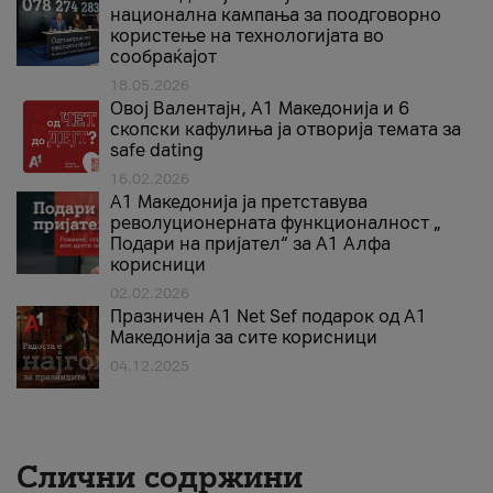
национална кампања за поодговорно
користење на технологијата во
сообраќајот
18.05.2026
Овој Валентајн, A1 Македонија и 6
скопски кафулиња ја отворија темата за
safe dating
16.02.2026
А1 Македонија ја претставува
револуционерната функционалност „
Подари на пријател“ за А1 Алфа
корисници
02.02.2026
Празничен A1 Net Sеf подарок од А1
Македонија за сите корисници
04.12.2025
Слични содржини