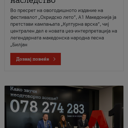
наследство
Во пресрет на овогодишното издание на
фестивалот „Охридско лето“, А1 Македонија ја
претстави кампањата „Културна врска“, чиј
централен дел е новата џез-интерпретација на
легендарната македонска народна песна
„Билјан
Дознај повеќе