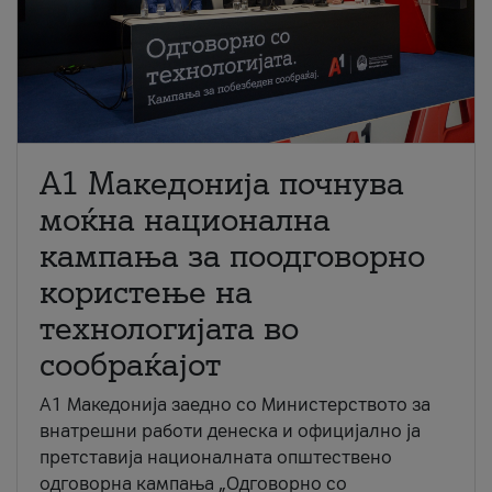
A1 Македонија почнува
моќна национална
кампања за поодговорно
користење на
технологијата во
сообраќајот
A1 Македонија заедно со Министерството за
внатрешни работи денеска и официјално ја
претставија националната општествено
одговорна кампања „Одговорно со