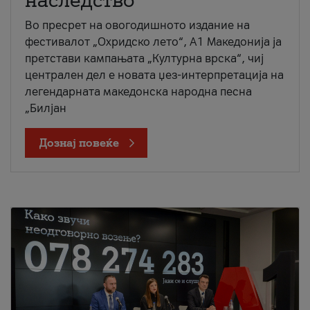
наследство
Во пресрет на овогодишното издание на
фестивалот „Охридско лето“, А1 Македонија ја
претстави кампањата „Културна врска“, чиј
централен дел е новата џез-интерпретација на
легендарната македонска народна песна
„Билјан
Дознај повеќе