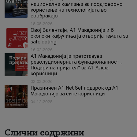
национална кампања за поодговорно
користење на технологијата во
сообраќајот
18.05.2026
Овој Валентајн, A1 Македонија и 6
скопски кафулиња ја отворија темата за
safe dating
16.02.2026
А1 Македонија ја претставува
револуционерната функционалност „
Подари на пријател“ за А1 Алфа
корисници
02.02.2026
Празничен A1 Net Sеf подарок од А1
Македонија за сите корисници
04.12.2025
Слични содржини