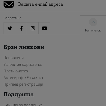
Следете нè
На почеток
Брзи линкови
Ценовници
Услови за користење
Плати сметка
Активирајте Е-сметка
Припејд регистрација
Поддршка
Секција за поддршка