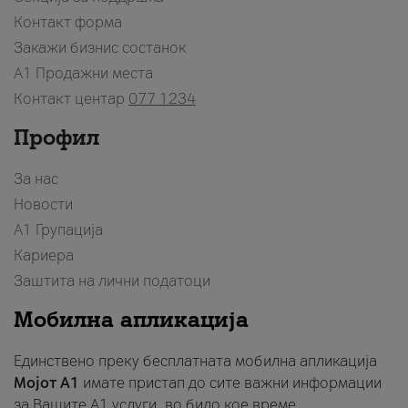
Контакт форма
Закажи бизнис состанок
A1 Продажни места
Контакт центар
077 1234
Профил
За нас
Новости
А1 Групација
Кариера
Заштита на лични податоци
Мобилна апликација
Единствено преку бесплатната мобилна апликација
Мојот A1
имате пристап до сите важни информации
за Вашите A1 услуги, во било кое време.