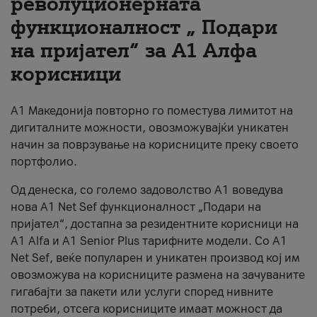
револуционерната
функционалност „ Подари
За нас
на пријател“ за А1 Алфа
#ПодобарОнлајн
корисници
А1 Македонија повторно го поместува лимитот на
дигиталните можности, овозможувајќи уникатен
начин за поврзување на корисниците преку своето
портфолио.
Од денеска, со големо задоволство А1 воведува
нова A1 Net Sef функционалност „Подари на
пријател“, достапна за резидентните корисници на
А1 Alfa и A1 Senior Plus тарифните модели. Со A1
Net Sef, веќе популарен и уникатен производ кој им
овозможува на корисниците размена на зачуваните
гигабајти за пакети или услуги според нивните
потреби, отсега корисниците имаат можност да