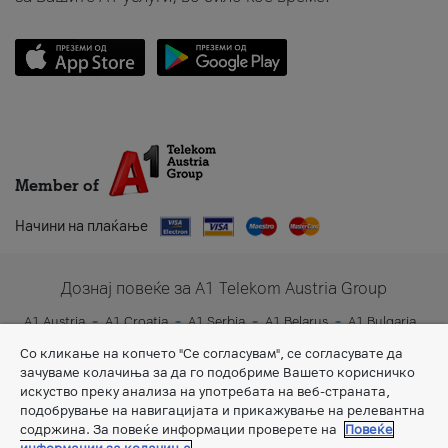
Member of
Начини на плаќање
Дознај повеќе за A1 Telekom Austria Group
A1 Austria
A1 Croatia
A1 Serbia
A1 Belarus
A1 Bulgaria
A1 Slovenia
A1 Digital
Со кликање на копчето "Се согласувам", се согласувате да
зачуваме колачиња за да го подобриме Вашето корисничко
искуство преку анализа на употребата на веб-страната,
подобрување на навигацијата и прикажување на релевантна
содржина. За повеќе информации проверете на
Повеќе