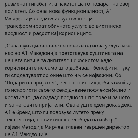
разменат гигабајти, а пакетот да го подарат на свој
пријател. Со оваа нова функционалност, А1
Македонија создава искуства што ја
трансформираат обичната услуга во вистинска
вредност и радост кај корисниците.
„Оваа функционалност е повеќе од нова услуга и за
нас во А1 Македонија претставува суштината на
нашата визија за дигитален екосистем каде
корисниците не само што добиваат бенефити, туку
ги споделуваат со оние што им се најважни. Со
“Подари на пријател”, секој корисник добива моќ да
го искористи своето секојдневие пофлексибилно и
креативно, да создаде вредност што трае и за него
и за неговите пријатели. Ова е уште еден доказ дека
А1 е бренд што ги поврзува луѓето преку
технологија, со вистинска слобода на избор,“
изјави Методија Мирчев, главен извршен директор
на А1 Македонија.