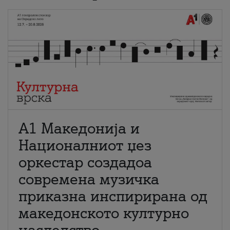
А1 Македонија и
Националниот џез
оркестар создадоа
современа музичка
приказна инспирирана од
македонското културно