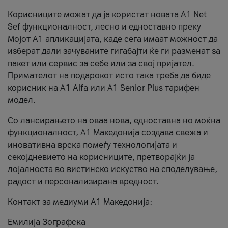
Корисниците можат да ја користат новата А1 Net
Sef функционалност, лесно и едноставно преку
Мојот А1 апликацијата, каде сега имаат можност да
изберат дали зачуваните гигабајти ќе ги разменат за
пакет или сервис за себе или за свој пријател.
Примателот на подарокот исто така треба да биде
корисник на А1 Alfa или A1 Senior Plus тарифен
модел.
Со лансирањето на оваа нова, едноставна но моќна
функционалност, А1 Македонија создава свежа и
иновативна врска помеѓу технологијата и
секојдневието на корисниците, претворајќи ја
лојалноста во вистинско искуство на споделување,
радост и персонализирана вредност.
Контакт за медиуми А1 Македонија:
Емилија Зографска