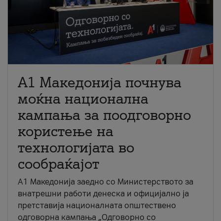
A1 Македонија почнува
моќна национална
кампања за поодговорно
користење на
технологијата во
сообраќајот
A1 Македонија заедно со Министерството за
внатрешни работи денеска и официјално ја
претставија националната општествено
одговорна кампања „Одговорно со