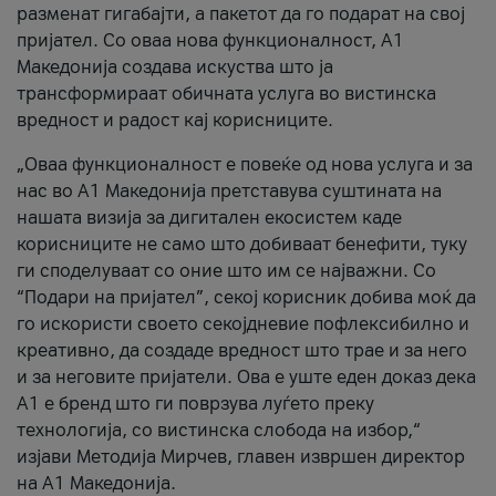
разменат гигабајти, а пакетот да го подарат на свој
пријател. Со оваа нова функционалност, А1
Македонија создава искуства што ја
трансформираат обичната услуга во вистинска
вредност и радост кај корисниците.
„Оваа функционалност е повеќе од нова услуга и за
нас во А1 Македонија претставува суштината на
нашата визија за дигитален екосистем каде
корисниците не само што добиваат бенефити, туку
ги споделуваат со оние што им се најважни. Со
“Подари на пријател”, секој корисник добива моќ да
го искористи своето секојдневие пофлексибилно и
креативно, да создаде вредност што трае и за него
и за неговите пријатели. Ова е уште еден доказ дека
А1 е бренд што ги поврзува луѓето преку
технологија, со вистинска слобода на избор,“
изјави Методија Мирчев, главен извршен директор
на А1 Македонија.