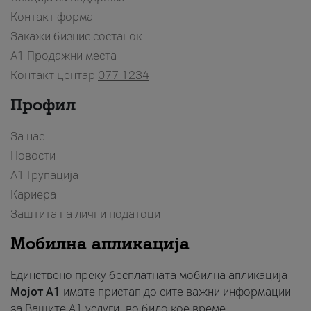
Контакт форма
Закажи бизнис состанок
A1 Продажни места
Контакт центар
077 1234
Профил
За нас
Новости
А1 Групација
Кариера
Заштита на лични податоци
Мобилна апликација
Единствено преку бесплатната мобилна апликација
Мојот A1
имате пристап до сите важни информации
за Вашите A1 услуги, во било кое време.