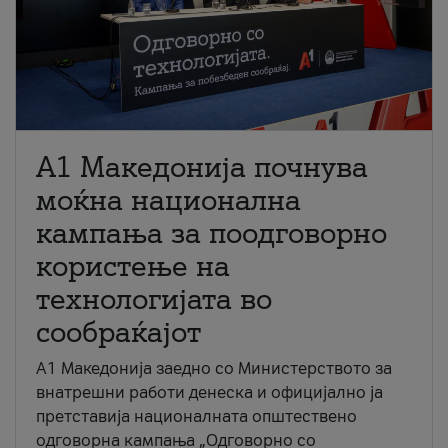
A1 Македонија почнува
моќна национална
кампања за поодговорно
користење на
технологијата во
сообраќајот
A1 Македонија заедно со Министерството за
внатрешни работи денеска и официјално ја
претставија националната општествено
одговорна кампања „Одговорно со