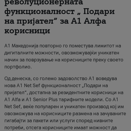
револуционерната
функционалност „ Подари
За нас
на пријател“ за А1 Алфа
#ПодобарОнлајн
корисници
А1 Македонија повторно го поместува лимитот на
дигиталните можности, овозможувајќи уникатен
начин за поврзување на корисниците преку своето
портфолио.
Од денеска, со големо задоволство А1 воведува
нова A1 Net Sef функционалност „Подари на
пријател“, достапна за резидентните корисници на
А1 Alfa и A1 Senior Plus тарифните модели. Со A1
Net Sef, веќе популарен и уникатен производ кој им
овозможува на корисниците размена на зачуваните
гигабајти за пакети или услуги според нивните
потреби, отсега корисниците имаат можност да