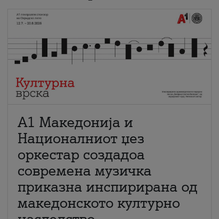
А1 Македонија и
Националниот џез
оркестар создадоа
современа музичка
приказна инспирирана од
македонското културно