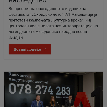
наследство
Во пресрет на овогодишното издание на
фестивалот „Охридско лето“, А1 Македонија ја
претстави кампањата „Културна врска“, чиј
централен дел е новата џез-интерпретација на
легендарната македонска народна песна
„Билјан
Дознај повеќе