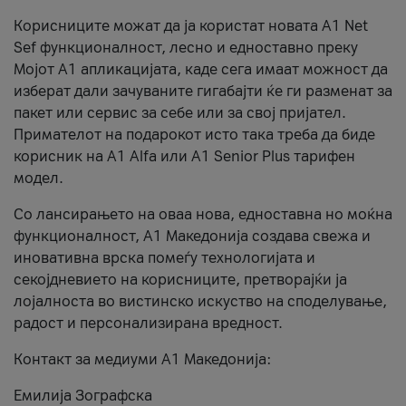
Корисниците можат да ја користат новата А1 Net
Sef функционалност, лесно и едноставно преку
Мојот А1 апликацијата, каде сега имаат можност да
изберат дали зачуваните гигабајти ќе ги разменат за
пакет или сервис за себе или за свој пријател.
Примателот на подарокот исто така треба да биде
корисник на А1 Alfa или A1 Senior Plus тарифен
модел.
Со лансирањето на оваа нова, едноставна но моќна
функционалност, А1 Македонија создава свежа и
иновативна врска помеѓу технологијата и
секојдневието на корисниците, претворајќи ја
лојалноста во вистинско искуство на споделување,
радост и персонализирана вредност.
Контакт за медиуми А1 Македонија:
Емилија Зографска