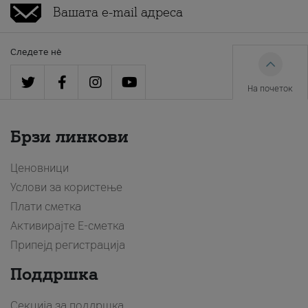
Следете нè
На почеток
Брзи линкови
Ценовници
Услови за користење
Плати сметка
Активирајте Е-сметка
Припејд регистрација
Поддршка
Секција за поддршка