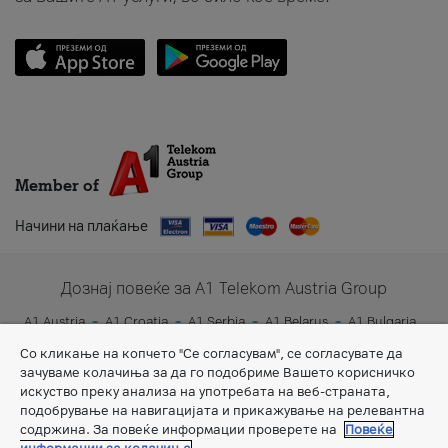
Member of
Начини на плаќање
Дознај повеќе за A1 Telekom Austria Group
A1 Austria
A1 Croatia
A1 Serbia
A1 Belarus
A1 Bulgaria
A1 Slovenia
A1 Digital
Со кликање на копчето "Се согласувам", се согласувате да
зачуваме колачиња за да го подобриме Вашето корисничко
искуство преку анализа на употребата на веб-страната,
подобрување на навигацијата и прикажување на релевантна
содржина. За повеќе информации проверете на
Повеќе