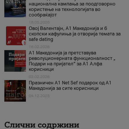
национална кампања за поодговорно
користење на технологијата во
сообраќајот
18.05.2026
Овој Валентајн, A1 Македонија и 6
скопски кафулиња ја отворија темата за
safe dating
16.02.2026
А1 Македонија ја претставува
револуционерната функционалност „
Подари на пријател“ за А1 Алфа
корисници
02.02.2026
Празничен A1 Net Sеf подарок од А1
Македонија за сите корисници
04.12.2025
Слични содржини