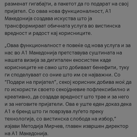
разменат гигабајти, а пакетот да го подарат на свој
пријател. Со оваа нова функционалност, А1
Македонија создава искуства што ја
трансформираат обичната услуга во вистинска
вредност и радост кај корисниците.
„Оваа функционалност е повеќе од нова услуга и за
нас во А1 Македонија претставува суштината на
нашата визија за дигитален екосистем каде
корисниците не само што добиваат бенефити, туку
ги споделуваат со оние што им се најважни. Со
“Подари на пријател”, секој корисник добива моќ да
го искористи своето секојдневие пофлексибилно и
креативно, да создаде вредност што трае и за него
и за неговите пријатели. Ова е уште еден доказ дека
А1 е бренд што ги поврзува луѓето преку
технологија, со вистинска слобода на избор,“
изјави Методија Мирчев, главен извршен директор
на А1 Македонија.