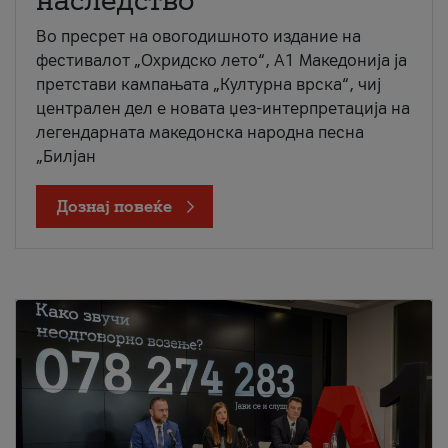
наследство
Во пресрет на овогодишното издание на
фестивалот „Охридско лето“, А1 Македонија ја
претстави кампањата „Културна врска“, чиј
централен дел е новата џез-интерпретација на
легендарната македонска народна песна
„Билјан
Дознај повеќе