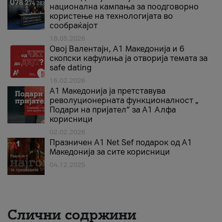
национална кампања за поодговорно
користење на технологијата во
сообраќајот
18.05.2026
Овој Валентајн, A1 Македонија и 6
скопски кафулиња ја отворија темата за
safe dating
16.02.2026
А1 Македонија ја претставува
револуционерната функционалност „
Подари на пријател“ за А1 Алфа
корисници
02.02.2026
Празничен A1 Net Sеf подарок од А1
Македонија за сите корисници
04.12.2025
Слични содржини