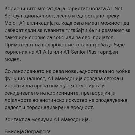
Корисниците можат да ја користат новата А1 Net
Sef функционалност, лесно и едноставно преку
Мојот А1 апликацијата, каде сега имаат можност да
изберат дали зачуваните гигабајти ќе ги разменат за
пакет или сервис за себе или за свој пријател.
Примателот на подарокот исто така треба да биде
корисник на А1 Alfa или A1 Senior Plus тарифен
модел.
Со лансирањето на оваа нова, едноставна но моќна
функционалност, А1 Македонија создава свежа и
иновативна врска помеѓу технологијата и
секојдневието на корисниците, претворајќи ја
лојалноста во вистинско искуство на споделување,
радост и персонализирана вредност.
Контакт за медиуми А1 Македонија:
Емилија Зографска