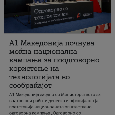
A1 Македонија почнува
моќна национална
кампања за поодговорно
користење на
технологијата во
сообраќајот
A1 Македонија заедно со Министерството за
внатрешни работи денеска и официјално ја
претставија националната општествено
одговорна кампања „Одговорно со