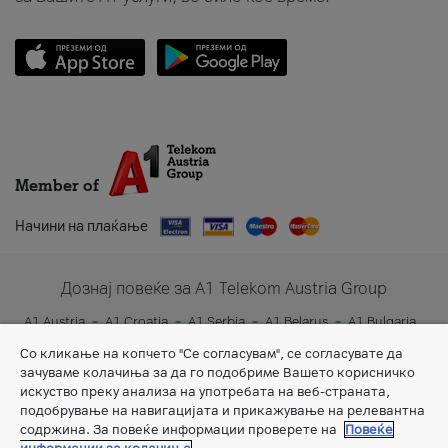
Member of
Начини на плаќање
Дознај повеќе за A1 Telekom Austria Group
A1 Austria
A1 Croatia
A1 Serbia
A1 Belarus
A1 Bulgaria
A1 Slovenia
A1 Digital
Со кликање на копчето "Се согласувам", се согласувате да
зачуваме колачиња за да го подобриме Вашето корисничко
искуство преку анализа на употребата на веб-страната,
подобрување на навигацијата и прикажување на релевантна
содржина. За повеќе информации проверете на
Повеќе