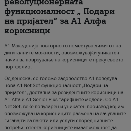
револуционерната
функционалност „ Подари
За нас
на пријател“ за А1 Алфа
#ПодобарОнлајн
корисници
А1 Македонија повторно го поместува лимитот на
дигиталните можности, овозможувајќи уникатен
начин за поврзување на корисниците преку своето
портфолио.
Од денеска, со големо задоволство А1 воведува
нова A1 Net Sef функционалност „Подари на
пријател“, достапна за резидентните корисници на
А1 Alfa и A1 Senior Plus тарифните модели. Со A1
Net Sef, веќе популарен и уникатен производ кој им
овозможува на корисниците размена на зачуваните
гигабајти за пакети или услуги според нивните
потреби, отсега корисниците имаат можност да