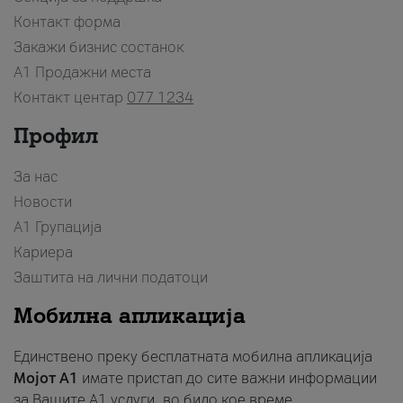
Контакт форма
Закажи бизнис состанок
A1 Продажни места
Контакт центар
077 1234
Профил
За нас
Новости
А1 Групација
Кариера
Заштита на лични податоци
Мобилна апликација
Единствено преку бесплатната мобилна апликација
Мојот A1
имате пристап до сите важни информации
за Вашите A1 услуги, во било кое време.