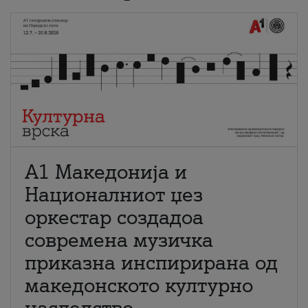
А1 Македонија и
Националниот џез
оркестар создадоа
современа музичка
приказна инспирирана од
македонското културно