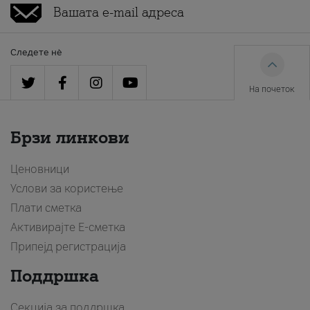
Следете нè
На почеток
Брзи линкови
Ценовници
Услови за користење
Плати сметка
Активирајте Е-сметка
Припејд регистрација
Поддршка
Секција за поддршка