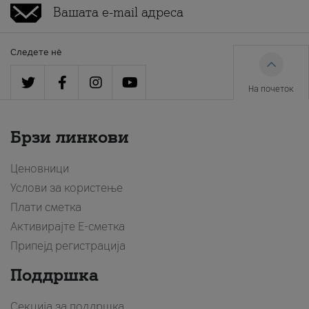
Следете нè
На почеток
Брзи линкови
Ценовници
Услови за користење
Плати сметка
Активирајте Е-сметка
Припејд регистрација
Поддршка
Секција за поддршка