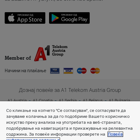
Member of
Начини на плаќање
Дознај повеќе за A1 Telekom Austria Group
A1 Austria
A1 Croatia
A1 Serbia
A1 Belarus
A1 Bulgaria
A1 Slovenia
A1 Digital
Со кликање на копчето "Се согласувам", се согласувате да
зачуваме колачиња за да го подобриме Вашето корисничко
искуство преку анализа на употребата на веб-страната,
подобрување на навигацијата и прикажување на релевантна
содржина. За повеќе информации проверете на
Повеќе