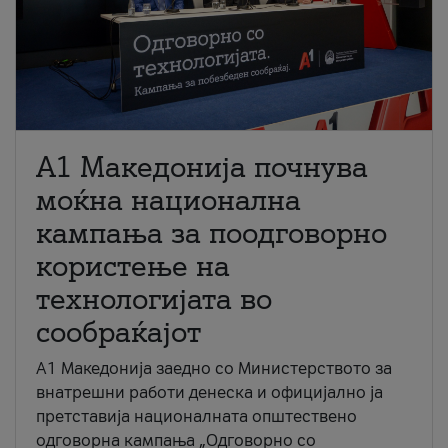
A1 Македонија почнува
моќна национална
кампања за поодговорно
користење на
технологијата во
сообраќајот
A1 Македонија заедно со Министерството за
внатрешни работи денеска и официјално ја
претставија националната општествено
одговорна кампања „Одговорно со