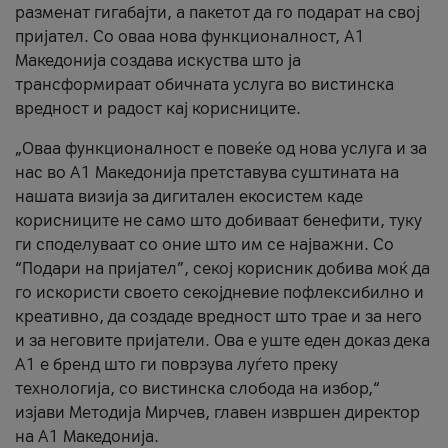
разменат гигабајти, а пакетот да го подарат на свој
пријател. Со оваа нова функционалност, А1
Македонија создава искуства што ја
трансформираат обичната услуга во вистинска
вредност и радост кај корисниците.
„Оваа функционалност е повеќе од нова услуга и за
нас во А1 Македонија претставува суштината на
нашата визија за дигитален екосистем каде
корисниците не само што добиваат бенефити, туку
ги споделуваат со оние што им се најважни. Со
“Подари на пријател”, секој корисник добива моќ да
го искористи своето секојдневие пофлексибилно и
креативно, да создаде вредност што трае и за него
и за неговите пријатели. Ова е уште еден доказ дека
А1 е бренд што ги поврзува луѓето преку
технологија, со вистинска слобода на избор,“
изјави Методија Мирчев, главен извршен директор
на А1 Македонија.