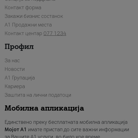
Контакт форма
Закажи бизнис состанок
A1 Продажни места
Контакт центар
077 1234
Профил
За нас
Новости
А1 Групација
Кариера
Заштита на лични податоци
Мобилна апликација
Единствено преку бесплатната мобилна апликација
Мојот A1
имате пристап до сите важни информации
за Вашите A1 услуги, во било кое време.