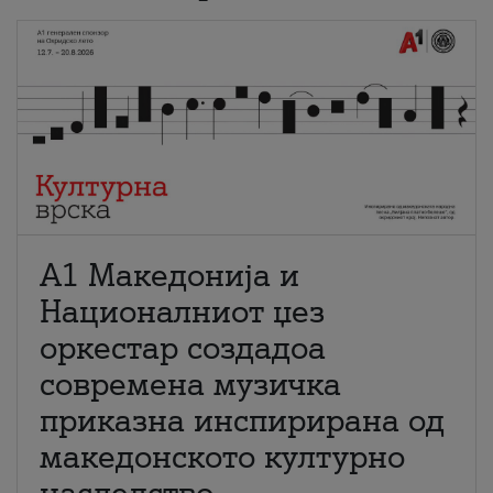
А1 Македонија и
Националниот џез
оркестар создадоа
современа музичка
приказна инспирирана од
македонското културно