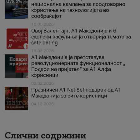
национална кампања за поодговорно
користење на технологијата во
сообраќајот
18.05.2026
Овој Валентајн, A1 Македонија и 6
скопски кафулиња ја отворија темата за
safe dating
16.02.2026
А1 Македонија ја претставува
револуционерната функционалност „
Подари на пријател“ за А1 Алфа
корисници
02.02.2026
Празничен A1 Net Sеf подарок од А1
Македонија за сите корисници
04.12.2025
Слични содржини