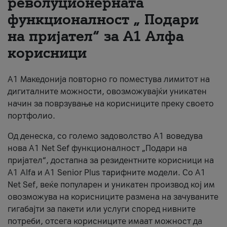
револуционерната
функционалност „ Подари
За нас
на пријател“ за А1 Алфа
#ПодобарОнлајн
корисници
А1 Македонија повторно го поместува лимитот на
дигиталните можности, овозможувајќи уникатен
начин за поврзување на корисниците преку своето
портфолио.
Од денеска, со големо задоволство А1 воведува
нова A1 Net Sef функционалност „Подари на
пријател“, достапна за резидентните корисници на
А1 Alfa и A1 Senior Plus тарифните модели. Со A1
Net Sef, веќе популарен и уникатен производ кој им
овозможува на корисниците размена на зачуваните
гигабајти за пакети или услуги според нивните
потреби, отсега корисниците имаат можност да