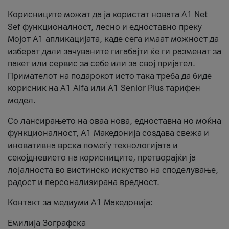
Корисниците можат да ја користат новата А1 Net
Sef функционалност, лесно и едноставно преку
Мојот А1 апликацијата, каде сега имаат можност да
изберат дали зачуваните гигабајти ќе ги разменат за
пакет или сервис за себе или за свој пријател.
Примателот на подарокот исто така треба да биде
корисник на А1 Alfa или A1 Senior Plus тарифен
модел.
Со лансирањето на оваа нова, едноставна но моќна
функционалност, А1 Македонија создава свежа и
иновативна врска помеѓу технологијата и
секојдневието на корисниците, претворајќи ја
лојалноста во вистинско искуство на споделување,
радост и персонализирана вредност.
Контакт за медиуми А1 Македонија:
Емилија Зографска