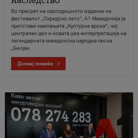
наследство
Во пресрет на овогодишното издание на
фестивалот „Охридско лето“, А1 Македонија ја
претстави кампањата „Културна врска“, чиј
централен дел е новата џез-интерпретација на
легендарната македонска народна песна
„Билјан
Дознај повеќе