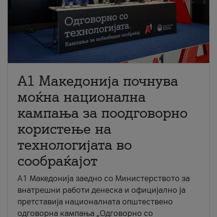
A1 Македонија почнува
моќна национална
кампања за поодговорно
користење на
технологијата во
сообраќајот
A1 Македонија заедно со Министерството за
внатрешни работи денеска и официјално ја
претставија националната општествено
одговорна кампања „Одговорно со