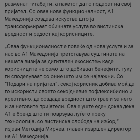
разменат гигабајти, а пакетот да го подарат на свој
пријател. Со оваа нова функционалност, А1
Македонија создава искуства што ја
трансформираат обичната услуга во вистинска
вредност и радост кај корисниците.
„Оваа функционалност е повеќе од нова услуга и за
нас во А1 Македонија претставува суштината на
нашата визија за дигитален екосистем каде
корисниците не само што добиваат бенефити, туку
ги споделуваат со оние што им се најважни. Со
“Подари на пријател”, секој корисник добива моќ да
го искористи своето секојдневие пофлексибилно и
креативно, да создаде вредност што трае и за него
и за неговите пријатели. Ова е уште еден доказ дека
А1 е бренд што ги поврзува луѓето преку
технологија, со вистинска слобода на избор,“
изјави Методија Мирчев, главен извршен директор
на А1 Македонија.