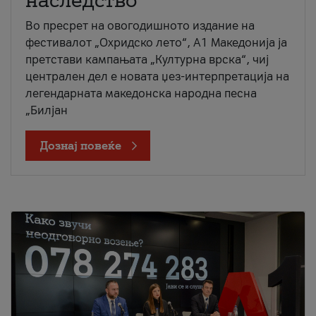
наследство
Во пресрет на овогодишното издание на
фестивалот „Охридско лето“, А1 Македонија ја
претстави кампањата „Културна врска“, чиј
централен дел е новата џез-интерпретација на
легендарната македонска народна песна
„Билјан
Дознај повеќе