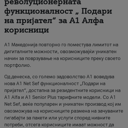
револуционерната
функционалност „ Подари
За нас
на пријател“ за А1 Алфа
#ПодобарОнлајн
корисници
А1 Македонија повторно го поместува лимитот на
дигиталните можности, овозможувајќи уникатен
начин за поврзување на корисниците преку своето
портфолио.
Од денеска, со големо задоволство А1 воведува
нова A1 Net Sef функционалност „Подари на
пријател“, достапна за резидентните корисници на
А1 Alfa и A1 Senior Plus тарифните модели. Со A1
Net Sef, веќе популарен и уникатен производ кој им
овозможува на корисниците размена на зачуваните
гигабајти за пакети или услуги според нивните
потреби, отсега корисниците имаат можност да