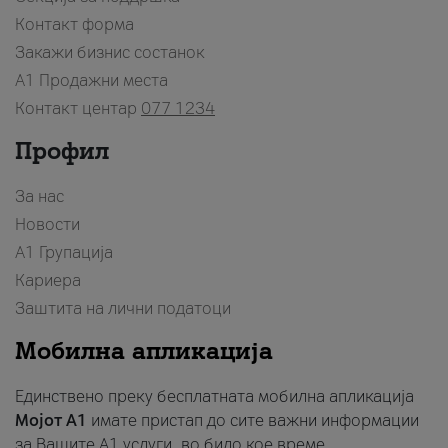
Контакт форма
Закажи бизнис состанок
A1 Продажни места
Контакт центар
077 1234
Профил
За нас
Новости
А1 Групација
Кариера
Заштита на лични податоци
Мобилна апликација
Единствено преку бесплатната мобилна апликација
Мојот A1
имате пристап до сите важни информации
за Вашите A1 услуги, во било кое време.