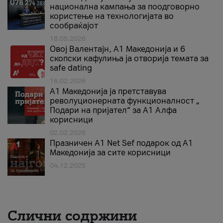
национална кампања за поодговорно
користење на технологијата во
сообраќајот
18.05.2026
Овој Валентајн, A1 Македонија и 6
скопски кафулиња ја отворија темата за
safe dating
16.02.2026
А1 Македонија ја претставува
револуционерната функционалност „
Подари на пријател“ за А1 Алфа
корисници
02.02.2026
Празничен A1 Net Sеf подарок од А1
Македонија за сите корисници
04.12.2025
Слични содржини