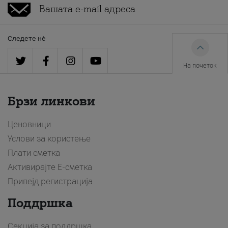
Следете нè
На почеток
Брзи линкови
Ценовници
Услови за користење
Плати сметка
Активирајте Е-сметка
Припејд регистрација
Поддршка
Секција за поддршка