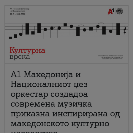
А1 Македонија и
Националниот џез
оркестар создадоа
современа музичка
приказна инспирирана од
македонското културно