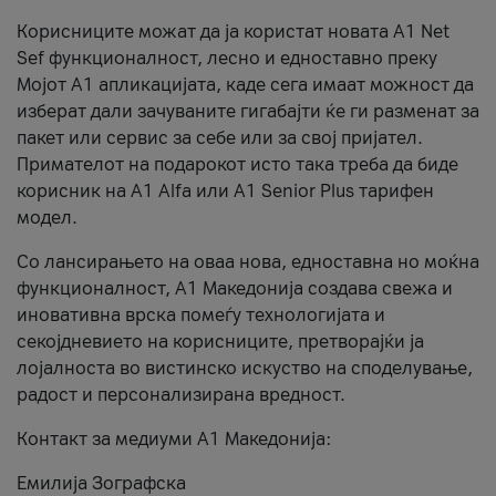
Корисниците можат да ја користат новата А1 Net
Sef функционалност, лесно и едноставно преку
Мојот А1 апликацијата, каде сега имаат можност да
изберат дали зачуваните гигабајти ќе ги разменат за
пакет или сервис за себе или за свој пријател.
Примателот на подарокот исто така треба да биде
корисник на А1 Alfa или A1 Senior Plus тарифен
модел.
Со лансирањето на оваа нова, едноставна но моќна
функционалност, А1 Македонија создава свежа и
иновативна врска помеѓу технологијата и
секојдневието на корисниците, претворајќи ја
лојалноста во вистинско искуство на споделување,
радост и персонализирана вредност.
Контакт за медиуми А1 Македонија:
Емилија Зографска