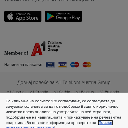
Member of
Начини на плаќање
Дознај повеќе за A1 Telekom Austria Group
A1 Austria
A1 Croatia
A1 Serbia
A1 Belarus
A1 Bulgaria
A1 Slovenia
A1 Digital
Со кликање на копчето "Се согласувам", се согласувате да
зачуваме колачиња за да го подобриме Вашето корисничко
искуство преку анализа на употребата на веб-страната,
подобрување на навигацијата и прикажување на релевантна
содржина. За повеќе информации проверете на
Повеќе