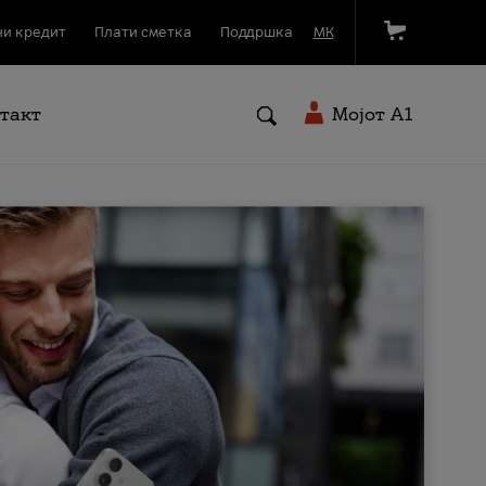
и кредит
Плати сметка
Поддршка
МК
такт
Мојот A1