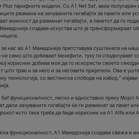
r Plus тарифните модели. Со A1 Net Sef, веќе популарен 
ците размена на зачуваните гигабајти за пакети или ус
ат можност да разменат гигабајти, а пакетот да го пода
1 Македонија создава искуства што ја трансформираат о
сниците.
 за нас во А1 Македонија претставува суштината на наш
 не само што добиваат бенефити, туку ги споделуваат с
екој корисник добива моќ да го искористи своето секојд
 што трае и за него и за неговите пријатели. Ова е ушт
еку технологија, со вистинска слобода на избор,“ изјави
ија.
 Sef функционалност, лесно и едноставно преку Мојот 
т дали зачуваните гигабајти ќе ги разменат за пакет ил
рокот исто така треба да биде корисник на А1 Alfa или A
оќна функционалност, А1 Македонија создава свежа и и