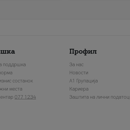
ршка
Профил
за поддршка
За нас
форма
Новости
изнис состанок
А1 Групација
жни места
Кариера
центар
077 1234
Заштита на лични податоц