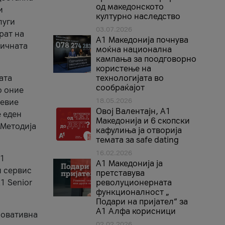
од македонското
и
културно наследство
луги
03.07.2026
рат на
A1 Македонија почнува
бичната
моќна национална
кампања за поодговорно
користење на
ата
технологијата во
сообраќајот
о оние
18.05.2026
невие
Овој Валентајн, A1
е еден
Македонија и 6 скопски
 Методија
кафулиња ја отворија
темата за safe dating
16.02.2026
А1
А1 Македонија ја
и сервис
претставува
1 Senior
револуционерната
функционалност „
Подари на пријател“ за
А1 Алфа корисници
новативна
02.02.2026