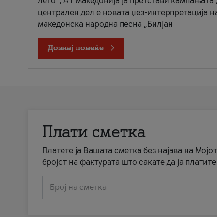
лето“, А1 Македонија ја претстави кампањата 
централен дел е новата џез-интерпретација н
македонска народна песна „Билјан
Дознај повеќе
Плати сметка
Платете ја Вашата сметка без најава на Мојот
бројот на фактурата што сакате да ја платите
Број на сметка