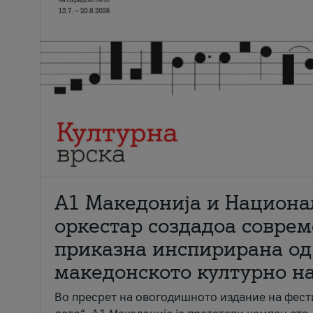
А1 Македонија и Национа
оркестар создадоа совре
приказна инспирирана од
македонското културно н
Во пресрет на овогодишното издание на фест