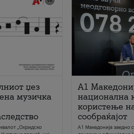
лниот џез
A1 Македони
мена музичка
национална 
користење на
аследство
сообраќајот
ивалот „Охридско
A1 Македонија заедно 