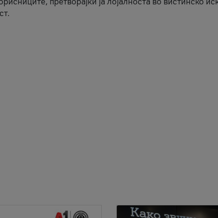
корисниците, претворајќи ја лојалноста во вистинско ис
ст.