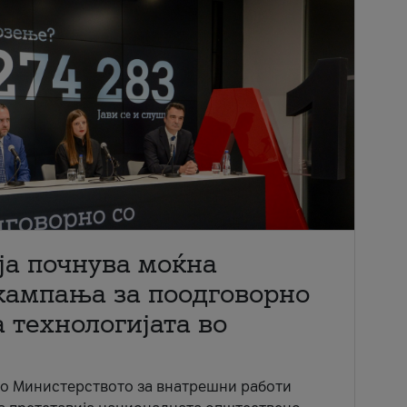
ја почнува моќна
кампања за поодговорно
 технологијата во
со Министерството за внатрешни работи