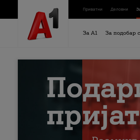
Приватни
Деловни
З
За А1
За подобар 