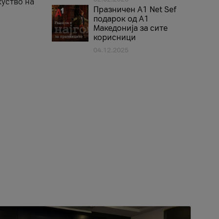
куство на
Празничен A1 Net Sеf
подарок од А1
Македонија за сите
корисници
04.12.2025