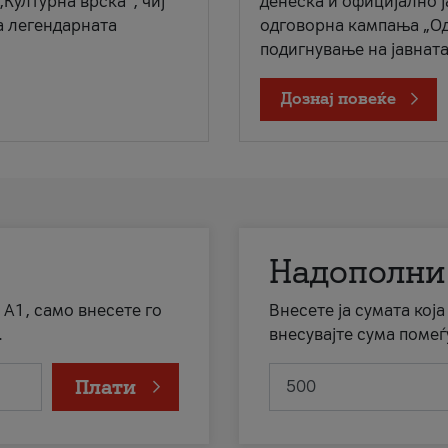
„Културна врска“, чиј
денеска и официјално 
а легендарната
одговорна кампања „Од
подигнување на јавната 
Дознај повеќе
Надополни
 А1, само внесете го
Внесете ја сумата кој
.
внесувајте сума помеѓ
Плати