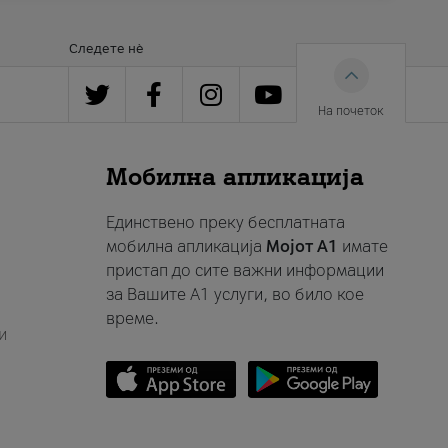
Следете нè
На почеток
Мобилна апликација
Единствено преку бесплатната
мобилна апликација
Мојот A1
имате
пристап до сите важни информации
за Вашите A1 услуги, во било кое
време.
и