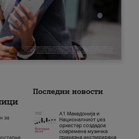
Последни новости
ници
А1 Македонија и
н за
Националниот џез
оркестар создадоа
современа музичка
приказна инспирирана
достапна