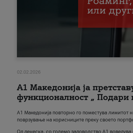
02.02.2026
А1 Македонија ја претста
функционалност „ Подари 
А1 Македонија повторно го поместува лимитот 
поврзување на корисниците преку своето портф
Од денеска, со големо задоволство А1 воведува 