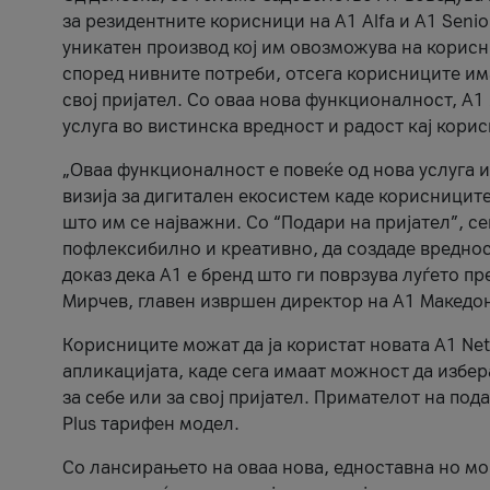
за резидентните корисници на А1 Alfa и A1 Senio
уникатен производ кој им овозможува на корисни
според нивните потреби, отсега корисниците има
свој пријател. Со оваа нова функционалност, А
услуга во вистинска вредност и радост кај кори
„Оваа функционалност е повеќе од нова услуга и
визија за дигитален екосистем каде корисниците
што им се најважни. Со “Подари на пријател”, с
пофлексибилно и креативно, да создаде вредност
доказ дека А1 е бренд што ги поврзува луѓето пр
Мирчев, главен извршен директор на А1 Македон
Корисниците можат да ја користат новата А1 Net
апликацијата, каде сега имаат можност да избера
за себе или за свој пријател. Примателот на пода
Plus тарифен модел.
Со лансирањето на оваа нова, едноставна но м