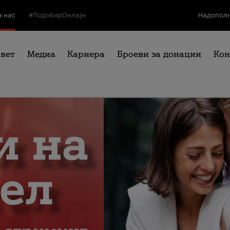
а нас
#ПодобарОнлајн
Надополн
свет
Медиа
Кариера
Броеви за донации
Кон