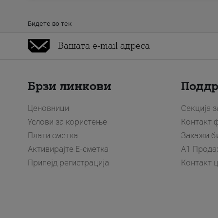
Бидете во тек
Брзи линкови
Подд
Ценовници
Секција 
Услови за користење
Контакт 
Плати сметка
Закажи б
Активирајте Е-сметка
A1 Прода
Припејд регистрација
Контакт 