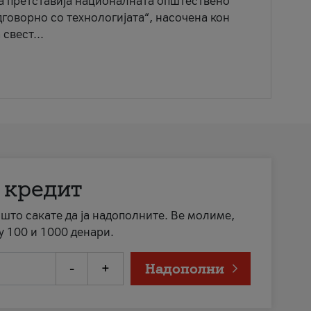
ја претставија националната општествено
говорно со технологијата“, насочена кон
свест...
 кредит
а што сакате да ја надополните. Ве молиме,
у 100 и 1000 денари.
-
+
Надополни