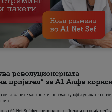
вува револуционерната
на пријател“ за А1 Алфа корис
на дигиталните можности, овозможувајќи уникатен начи
олио.
нова A1 Net Sef функционалност „Подари на пријател“, 