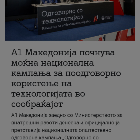
A1 Македонија почнува
моќна национална
кампања за поодговорно
користење на
технологијата во
сообраќајот
A1 Македонија заедно со Министерството за
внатрешни работи денеска и официјално ја
претставија националната општествено
одговорна кампања „Одговорно со