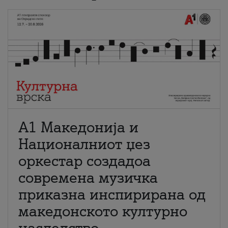
А1 Македонија и
Националниот џез
оркестар создадоа
современа музичка
приказна инспирирана од
македонското културно