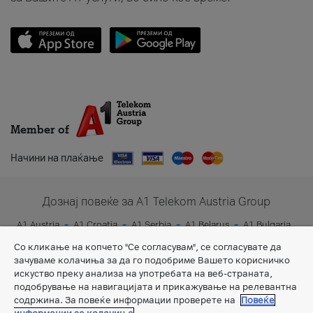
Member of
Начини на плаќање
Дознај повеќе за A1 Telekom Austria Group
A1 Austria
A1 Croatia
A1 Serbia
A1 Belarus
A1 Bulgaria
A1 Slovenia
A1 Digital
Со кликање на копчето "Се согласувам", се согласувате да
зачуваме колачиња за да го подобриме Вашето корисничко
искуство преку анализа на употребата на веб-страната,
подобрување на навигацијата и прикажување на релевантна
содржина. За повеќе информации проверете на
Повеќе