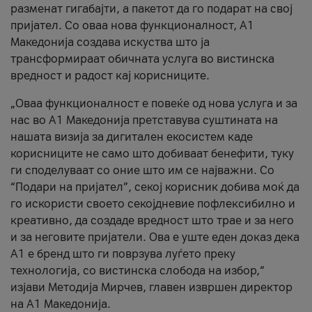
разменат гигабајти, а пакетот да го подарат на свој
пријател. Со оваа нова функционалност, А1
Македонија создава искуства што ја
трансформираат обичната услуга во вистинска
вредност и радост кај корисниците.
„Оваа функционалност е повеќе од нова услуга и за
нас во А1 Македонија претставува суштината на
нашата визија за дигитален екосистем каде
корисниците не само што добиваат бенефити, туку
ги споделуваат со оние што им се најважни. Со
“Подари на пријател”, секој корисник добива моќ да
го искористи своето секојдневие пофлексибилно и
креативно, да создаде вредност што трае и за него
и за неговите пријатели. Ова е уште еден доказ дека
А1 е бренд што ги поврзува луѓето преку
технологија, со вистинска слобода на избор,“
изјави Методија Мирчев, главен извршен директор
на А1 Македонија.