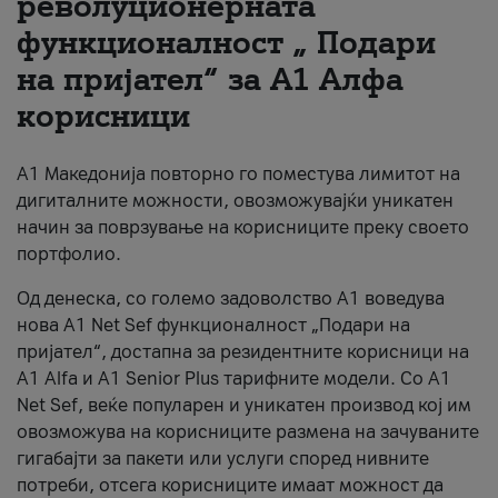
револуционерната
функционалност „ Подари
За нас
на пријател“ за А1 Алфа
#ПодобарОнлајн
корисници
А1 Македонија повторно го поместува лимитот на
дигиталните можности, овозможувајќи уникатен
начин за поврзување на корисниците преку своето
портфолио.
Од денеска, со големо задоволство А1 воведува
нова A1 Net Sef функционалност „Подари на
пријател“, достапна за резидентните корисници на
А1 Alfa и A1 Senior Plus тарифните модели. Со A1
Net Sef, веќе популарен и уникатен производ кој им
овозможува на корисниците размена на зачуваните
гигабајти за пакети или услуги според нивните
потреби, отсега корисниците имаат можност да