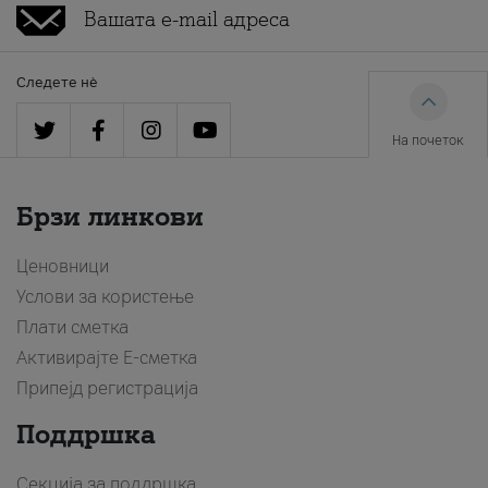
Следете нè
На почеток
Брзи линкови
Ценовници
Услови за користење
Плати сметка
Активирајте Е-сметка
Припејд регистрација
Поддршка
Секција за поддршка