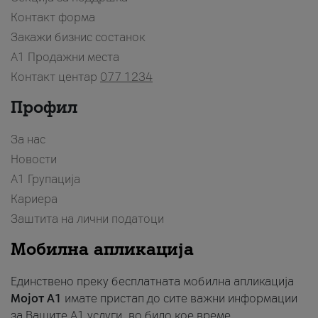
Контакт форма
Закажи бизнис состанок
A1 Продажни места
Контакт центар
077 1234
Профил
За нас
Новости
А1 Групација
Кариера
Заштита на лични податоци
Мобилна апликација
Единствено преку бесплатната мобилна апликација
Мојот A1
имате пристап до сите важни информации
за Вашите A1 услуги, во било кое време.