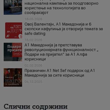
национална кампања за поодговорно
користење на технологијата во
сообраќајот
18.05.2026
Овој Валентајн, A1 Македонија и 6
скопски кафулиња ја отворија темата за
safe dating
16.02.2026
А1 Македонија ја претставува
револуционерната функционалност „
Подари на пријател“ за А1 Алфа
корисници
02.02.2026
Празничен A1 Net Sеf подарок од А1
Македонија за сите корисници
04.12.2025
Слични содржини