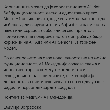
Корисниците можат да ја користат новата А1 Net
Sef функционалност, лесно и едноставно преку
Мојот А1 апликацијата, каде сега имаат можност да
изберат дали зачуваните гигабајти ќе ги разменат за
пакет или сервис за себе или за свој пријател.
Примателот на подарокот исто така треба да биде
корисник на А1 Alfa или A1 Senior Plus тарифен
модел.
Со лансирањето на оваа нова, едноставна но моќна
функционалност, А1 Македонија создава свежа и
иновативна врска помеѓу технологијата и
секојдневието на корисниците, претворајќи ја
лојалноста во вистинско искуство на споделување,
радост и персонализирана вредност.
Контакт за медиуми А1 Македонија:
Емилија Зографска