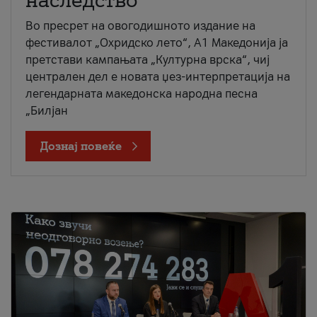
наследство
Во пресрет на овогодишното издание на
фестивалот „Охридско лето“, А1 Македонија ја
претстави кампањата „Културна врска“, чиј
централен дел е новата џез-интерпретација на
легендарната македонска народна песна
„Билјан
Дознај повеќе