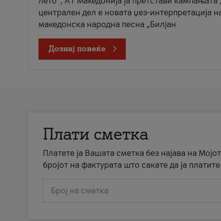
лето“, А1 Македонија ја претстави кампањата 
централен дел е новата џез-интерпретација н
македонска народна песна „Билјан
Дознај повеќе
Плати сметка
Платете ја Вашата сметка без најава на Мојот
бројот на фактурата што сакате да ја платите
Број на сметка