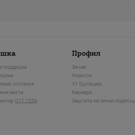
ршка
Профил
за поддршка
За нас
форма
Новости
изнис состанок
А1 Групација
жни места
Кариера
центар
077 1234
Заштита на лични податоц