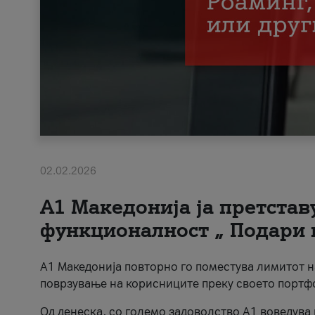
02.02.2026
А1 Македонија ја претста
функционалност „ Подари 
А1 Македонија повторно го поместува лимитот 
поврзување на корисниците преку своето портф
Од денеска, со големо задоволство А1 воведува 