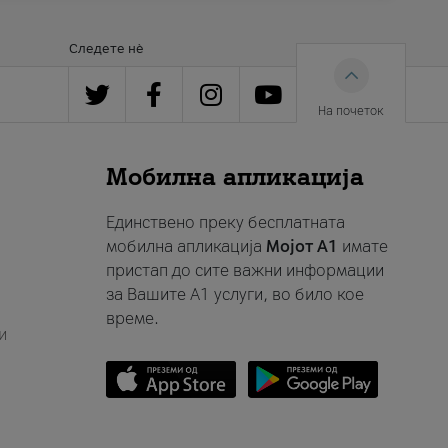
Следете нè
На почеток
Мобилна апликација
Единствено преку бесплатната
мобилна апликација
Мојот A1
имате
пристап до сите важни информации
за Вашите A1 услуги, во било кое
време.
и