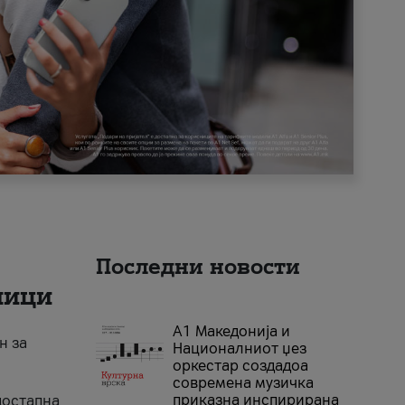
Последни новости
ници
А1 Македонија и
н за
Националниот џез
оркестар создадоа
современа музичка
приказна инспирирана
достапна