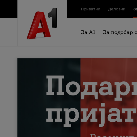
Приватни
Деловни
З
За А1
За подобар 