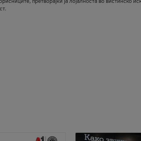
корисниците, претворајќи ја лојалноста во вистинско ис
ст.