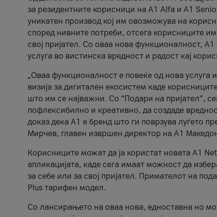
за резидентните корисници на А1 Alfa и A1 Senio
уникатен производ кој им овозможува на корисни
според нивните потреби, отсега корисниците има
свој пријател. Со оваа нова функционалност, А
услуга во вистинска вредност и радост кај кори
„Оваа функционалност е повеќе од нова услуга и
визија за дигитален екосистем каде корисниците
што им се најважни. Со “Подари на пријател”, с
пофлексибилно и креативно, да создаде вредност
доказ дека А1 е бренд што ги поврзува луѓето пр
Мирчев, главен извршен директор на А1 Македон
Корисниците можат да ја користат новата А1 Net
апликацијата, каде сега имаат можност да избера
за себе или за свој пријател. Примателот на пода
Plus тарифен модел.
Со лансирањето на оваа нова, едноставна но м