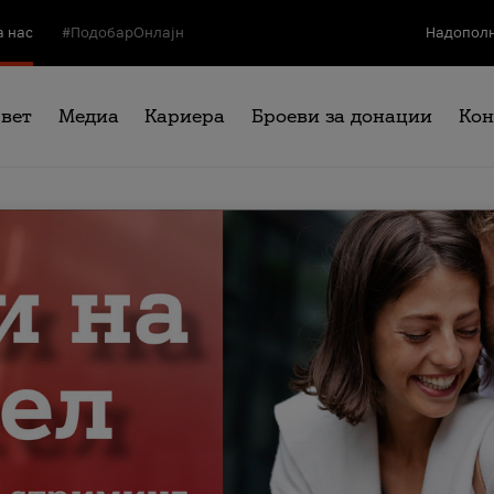
а нас
#ПодобарОнлајн
Надополн
свет
Медиа
Кариера
Броеви за донации
Кон