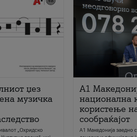
лниот џез
A1 Македони
мена музичка
национална 
користење на
аследство
сообраќајот
ивалот „Охридско
A1 Македонија заедно 