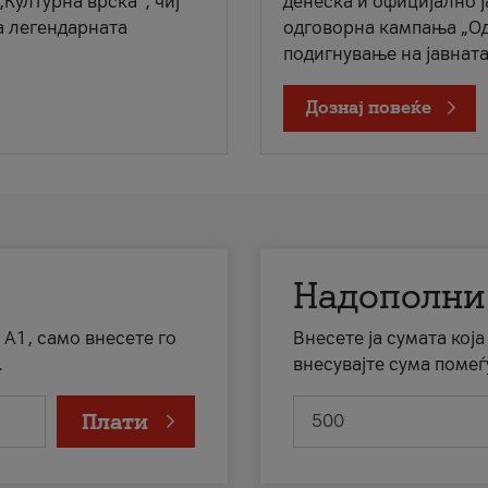
„Културна врска“, чиј
денеска и официјално 
а легендарната
одговорна кампања „Од
подигнување на јавната 
Дознај повеќе
Надополни
 А1, само внесете го
Внесете ја сумата кој
.
внесувајте сума помеѓ
Плати