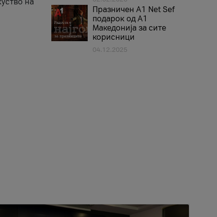
куство на
Празничен A1 Net Sеf
подарок од А1
Македонија за сите
корисници
04.12.2025