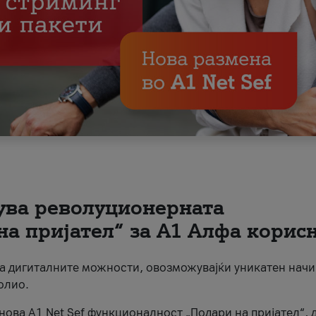
вува револуционерната
на пријател“ за А1 Алфа корис
на дигиталните можности, овозможувајќи уникатен начи
олио.
нова A1 Net Sef функционалност „Подари на пријател“, 