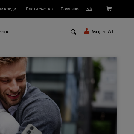
и кредит
Плати сметка
Поддршка
МК
такт
Мојот A1