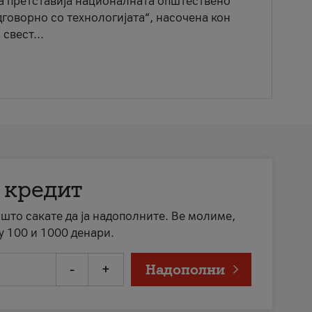
ја претставија националната општествено
говорно со технологијата“, насочена кон
свест...
 кредит
а што сакате да ја надополните. Ве молиме,
у 100 и 1000 денари.
-
+
Надополни