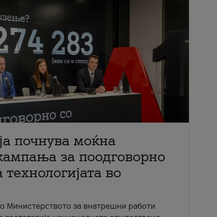
ја почнува моќна
кампања за поодговорно
 технологијата во
со Министерството за внатрешни работи