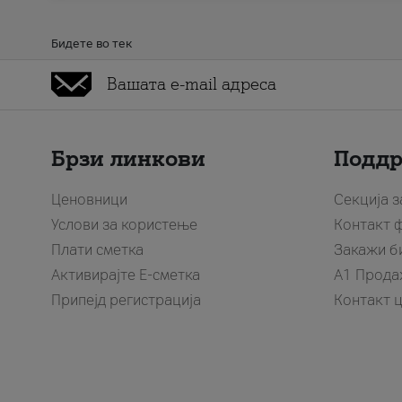
Бидете во тек
Брзи линкови
Подд
Ценовници
Секција 
Услови за користење
Контакт 
Плати сметка
Закажи б
Активирајте Е-сметка
A1 Прода
Припејд регистрација
Контакт 