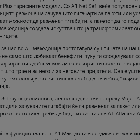
r Plus тарифните модели. Со A1 Net Sef, веќе популарен 
ците размена на зачуваните гигабајти за пакети или ус
ат можност да разменат гигабајти, а пакетот да го пода
1 Македонија создава искуства што ја трансформираат о
сниците.
 за нас во А1 Македонија претставува суштината на наш
 не само што добиваат бенефити, туку ги споделуваат с
екој корисник добива моќ да го искористи своето секојд
 што трае и за него и за неговите пријатели. Ова е ушт
еку технологија, со вистинска слобода на избор,“ изјави
ија.
 Sef функционалност, лесно и едноставно преку Мојот 
т дали зачуваните гигабајти ќе ги разменат за пакет ил
рокот исто така треба да биде корисник на А1 Alfa или A
оќна функционалност, А1 Македонија создава свежа и и