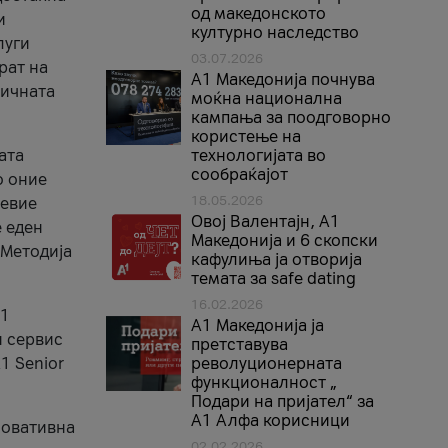
од македонското
и
културно наследство
луги
03.07.2026
рат на
A1 Македонија почнува
бичната
моќна национална
кампања за поодговорно
користење на
ата
технологијата во
сообраќајот
о оние
18.05.2026
невие
Овој Валентајн, A1
е еден
Македонија и 6 скопски
 Методија
кафулиња ја отворија
темата за safe dating
16.02.2026
А1
А1 Македонија ја
и сервис
претставува
1 Senior
револуционерната
функционалност „
Подари на пријател“ за
А1 Алфа корисници
новативна
02.02.2026