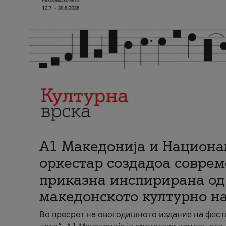
А1 Македонија и Национа
оркестар создадоа совре
приказна инспирирана од
македонското културно н
Во пресрет на овогодишното издание на фест