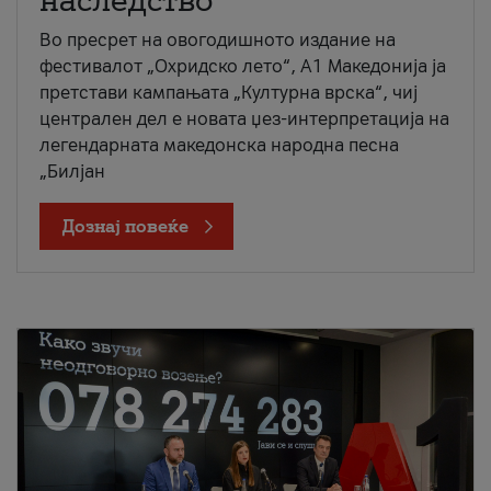
наследство
Во пресрет на овогодишното издание на
фестивалот „Охридско лето“, А1 Македонија ја
претстави кампањата „Културна врска“, чиј
централен дел е новата џез-интерпретација на
легендарната македонска народна песна
„Билјан
Дознај повеќе