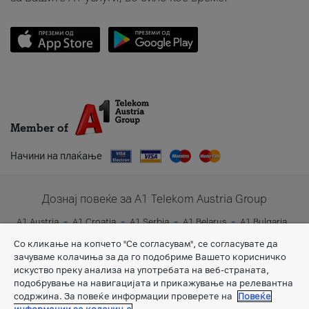
Member of
Начини на плаќање
Дознај повеќе за A1 Telekom Austria Group
A1 Austria
A1 Croatia
A1 Serbia
A1 Belarus
A1 Bulgaria
A1 Slovenia
A1 Digital
Со кликање на копчето "Се согласувам", се согласувате да
зачуваме колачиња за да го подобриме Вашето корисничко
искуство преку анализа на употребата на веб-страната,
подобрување на навигацијата и прикажување на релевантна
содржина. За повеќе информации проверете на
Повеќе