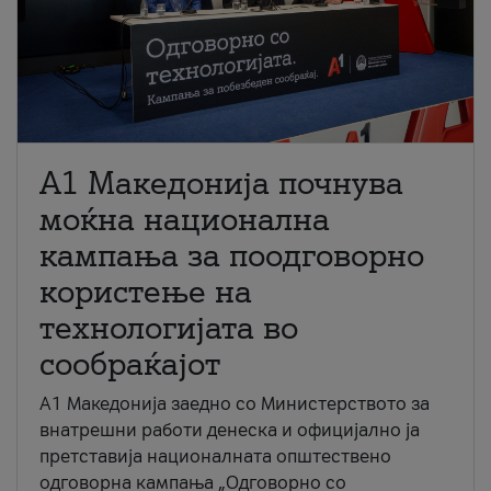
A1 Македонија почнува
моќна национална
кампања за поодговорно
користење на
технологијата во
сообраќајот
A1 Македонија заедно со Министерството за
внатрешни работи денеска и официјално ја
претставија националната општествено
одговорна кампања „Одговорно со