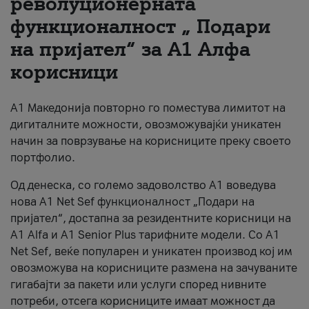
револуционерната
функционалност „ Подари
За нас
на пријател“ за А1 Алфа
#ПодобарОнлајн
корисници
А1 Македонија повторно го поместува лимитот на
дигиталните можности, овозможувајќи уникатен
начин за поврзување на корисниците преку своето
портфолио.
Од денеска, со големо задоволство А1 воведува
нова A1 Net Sef функционалност „Подари на
пријател“, достапна за резидентните корисници на
А1 Alfa и A1 Senior Plus тарифните модели. Со A1
Net Sef, веќе популарен и уникатен производ кој им
овозможува на корисниците размена на зачуваните
гигабајти за пакети или услуги според нивните
потреби, отсега корисниците имаат можност да