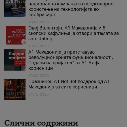
национална кампања за поодговорно
користење на технологијата во
сообраќајот
18.05.2026
Овој Валентајн, A1 Македонија и 6
скопски кафулиња ја отворија темата за
safe dating
16.02.2026
А1 Македонија ја претставува
револуционерната функционалност „
Подари на пријател“ за А1 Алфа
корисници
02.02.2026
Празничен A1 Net Sеf подарок од А1
Македонија за сите корисници
04.12.2025
Слични содржини