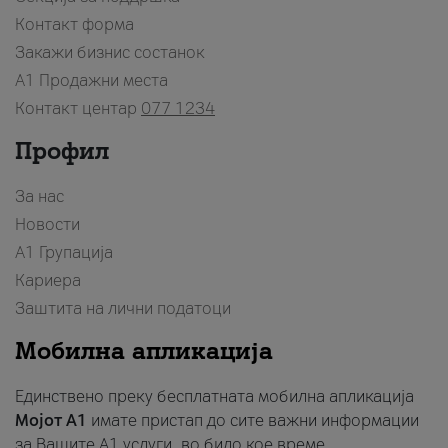
Контакт форма
Закажи бизнис состанок
A1 Продажни места
Контакт центар
077 1234
Профил
За нас
Новости
А1 Групација
Кариера
Заштита на лични податоци
Мобилна апликација
Единствено преку бесплатната мобилна апликација
Мојот A1
имате пристап до сите важни информации
за Вашите A1 услуги, во било кое време.