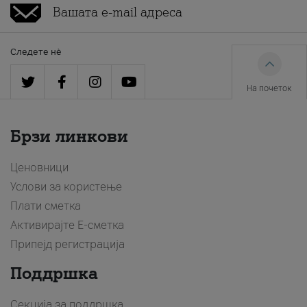
Следете нè
На почеток
Брзи линкови
Ценовници
Услови за користење
Плати сметка
Активирајте Е-сметка
Припејд регистрација
Поддршка
Секција за поддршка