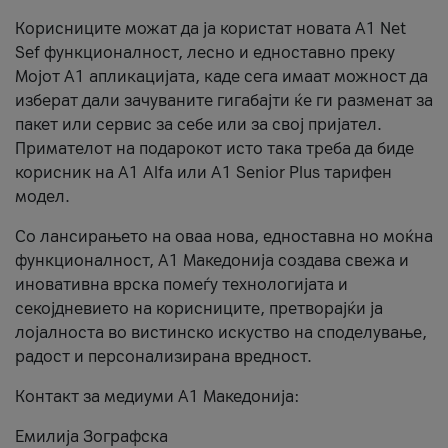
Корисниците можат да ја користат новата А1 Net
Sef функционалност, лесно и едноставно преку
Мојот А1 апликацијата, каде сега имаат можност да
изберат дали зачуваните гигабајти ќе ги разменат за
пакет или сервис за себе или за свој пријател.
Примателот на подарокот исто така треба да биде
корисник на А1 Alfa или A1 Senior Plus тарифен
модел.
Со лансирањето на оваа нова, едноставна но моќна
функционалност, А1 Македонија создава свежа и
иновативна врска помеѓу технологијата и
секојдневието на корисниците, претворајќи ја
лојалноста во вистинско искуство на споделување,
радост и персонализирана вредност.
Контакт за медиуми А1 Македонија:
Емилија Зографска