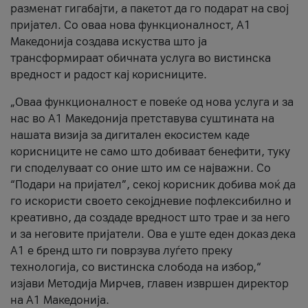
разменат гигабајти, а пакетот да го подарат на свој
пријател. Со оваа нова функционалност, А1
Македонија создава искуства што ја
трансформираат обичната услуга во вистинска
вредност и радост кај корисниците.
„Оваа функционалност е повеќе од нова услуга и за
нас во А1 Македонија претставува суштината на
нашата визија за дигитален екосистем каде
корисниците не само што добиваат бенефити, туку
ги споделуваат со оние што им се најважни. Со
“Подари на пријател”, секој корисник добива моќ да
го искористи своето секојдневие пофлексибилно и
креативно, да создаде вредност што трае и за него
и за неговите пријатели. Ова е уште еден доказ дека
А1 е бренд што ги поврзува луѓето преку
технологија, со вистинска слобода на избор,“
изјави Методија Мирчев, главен извршен директор
на А1 Македонија.