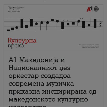
А1 Македонија и
Националниот џез
оркестар создадоа
современа музичка
приказна инспирирана од
македонското културно