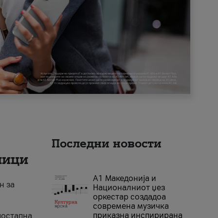
Последни новости
ници
А1 Македонија и
н за
Националниот џез
оркестар создадоа
современа музичка
приказна инспирирана
достапна