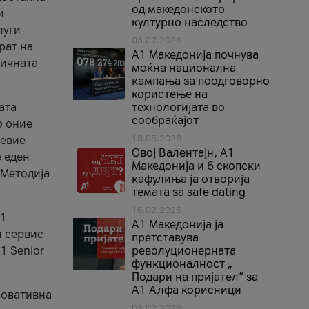
од македонското
и
културно наследство
луги
03.07.2026
рат на
A1 Македонија почнува
бичната
моќна национална
кампања за поодговорно
користење на
ата
технологијата во
сообраќајот
о оние
18.05.2026
невие
Овој Валентајн, A1
е еден
Македонија и 6 скопски
 Методија
кафулиња ја отворија
темата за safe dating
16.02.2026
А1
А1 Македонија ја
и сервис
претставува
1 Senior
револуционерната
функционалност „
Подари на пријател“ за
А1 Алфа корисници
новативна
02.02.2026