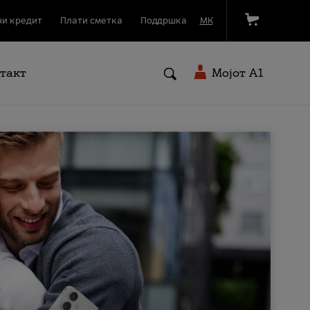
и кредит
Плати сметка
Поддршка
МК
такт
Мојот A1