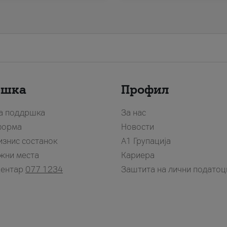
ршка
Профил
за поддршка
За нас
форма
Новости
изнис состанок
А1 Групација
жни места
Кариера
центар
077 1234
Заштита на лични податоц