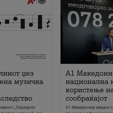
лниот џез
A1 Македони
мена музичка
национална 
користење на
аследство
сообраќајот
ивалот „Охридско
A1 Македонија заедно 