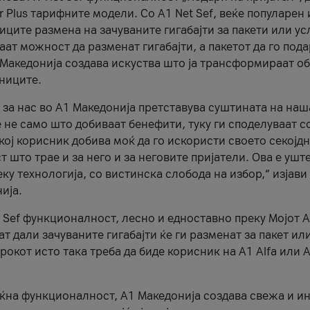
r Plus тарифните модели. Со A1 Net Sef, веќе популарен 
ците размена на зачуваните гигабајти за пакети или ус
ат можност да разменат гигабајти, а пакетот да го пода
1 Македонија создава искуства што ја трансформираат о
сниците.
 за нас во А1 Македонија претставува суштината на наш
 не само што добиваат бенефити, туку ги споделуваат с
екој корисник добива моќ да го искористи своето секојд
 што трае и за него и за неговите пријатели. Ова е ушт
еку технологија, со вистинска слобода на избор,“ изјави
ија.
 Sef функционалност, лесно и едноставно преку Мојот 
т дали зачуваните гигабајти ќе ги разменат за пакет ил
рокот исто така треба да биде корисник на А1 Alfa или A
оќна функционалност, А1 Македонија создава свежа и и