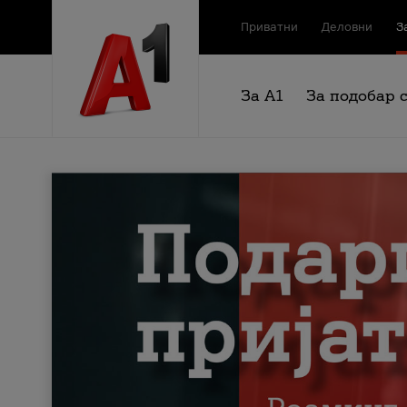
Приватни
Деловни
З
За А1
За подобар 