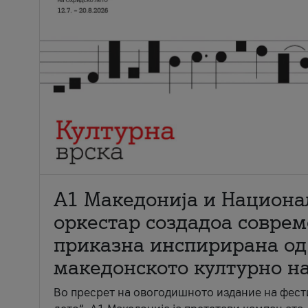
А1 Македонија и Национа
оркестар создадоа совре
приказна инспирирана од
македонското културно н
Во пресрет на овогодишното издание на фест