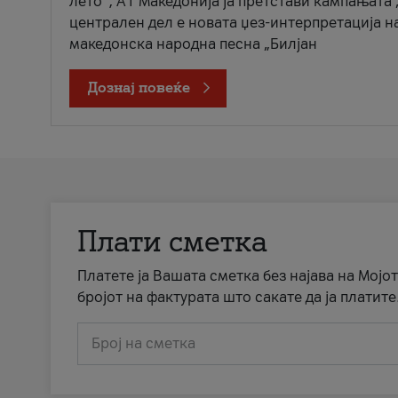
лето“, А1 Македонија ја претстави кампањата 
централен дел е новата џез-интерпретација н
македонска народна песна „Билјан
Дознај повеќе
Плати сметка
Платете ја Вашата сметка без најава на Мојот
бројот на фактурата што сакате да ја платите
Број на сметка