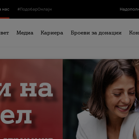
а нас
#ПодобарОнлајн
Надополн
свет
Медиа
Кариера
Броеви за донации
Кон