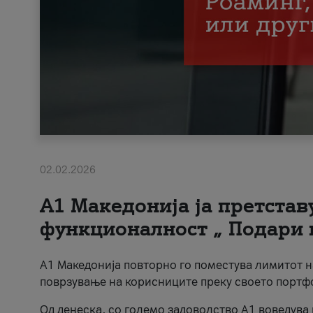
02.02.2026
А1 Македонија ја претста
функционалност „ Подари 
А1 Македонија повторно го поместува лимитот 
поврзување на корисниците преку своето портф
Од денеска, со големо задоволство А1 воведува 