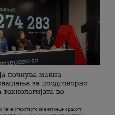
ја почнува моќна
кампања за поодговорно
 технологијата во
со Министерството за внатрешни работи