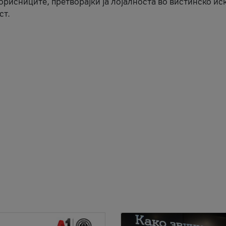
корисниците, претворајќи ја лојалноста во вистинско ис
ст.