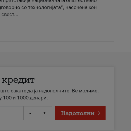
ја претставија националната општествено
говорно со технологијата“, насочена кон
свест...
 кредит
а што сакате да ја надополните. Ве молиме,
у 100 и 1000 денари.
-
+
Надополни