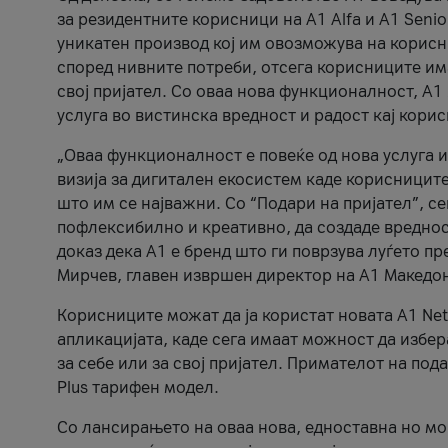
за резидентните корисници на А1 Alfa и A1 Senio
уникатен производ кој им овозможува на корисни
според нивните потреби, отсега корисниците има
свој пријател. Со оваа нова функционалност, А
услуга во вистинска вредност и радост кај кори
„Оваа функционалност е повеќе од нова услуга и
визија за дигитален екосистем каде корисниците
што им се најважни. Со “Подари на пријател”, с
пофлексибилно и креативно, да создаде вредност
доказ дека А1 е бренд што ги поврзува луѓето пр
Мирчев, главен извршен директор на А1 Македон
Корисниците можат да ја користат новата А1 Net
апликацијата, каде сега имаат можност да избера
за себе или за свој пријател. Примателот на пода
Plus тарифен модел.
Со лансирањето на оваа нова, едноставна но м