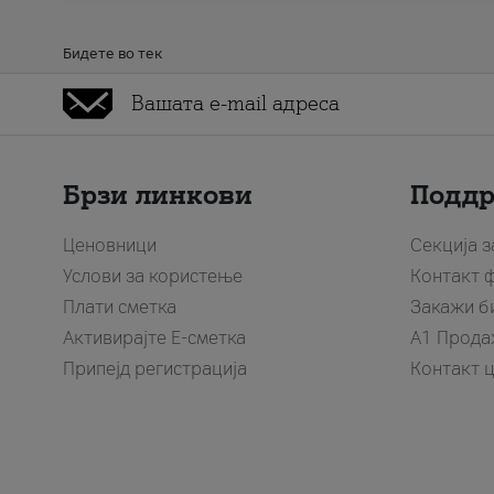
Бидете во тек
Брзи линкови
Подд
Ценовници
Секција 
Услови за користење
Контакт 
Плати сметка
Закажи б
Активирајте Е-сметка
A1 Прода
Припејд регистрација
Контакт 