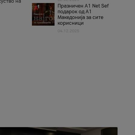
куство на
Празничен A1 Net Sеf
подарок од А1
Македонија за сите
корисници
04.12.2025