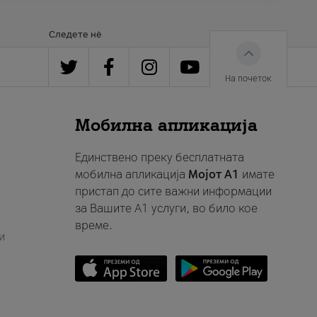
Следете нè
На почеток
Мобилна апликација
Единствено преку бесплатната
мобилна апликација
Мојот A1
имате
пристап до сите важни информации
за Вашите A1 услуги, во било кое
време.
и