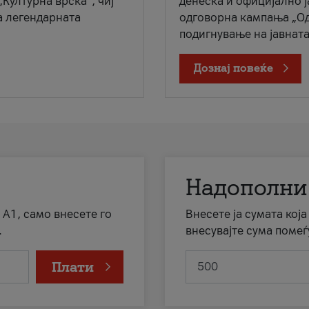
„Културна врска“, чиј
денеска и официјално 
а легендарната
одговорна кампања „Од
подигнување на јавната 
Дознај повеќе
Надополни
 А1, само внесете го
Внесете ја сумата кој
.
внесувајте сума помеѓ
Плати