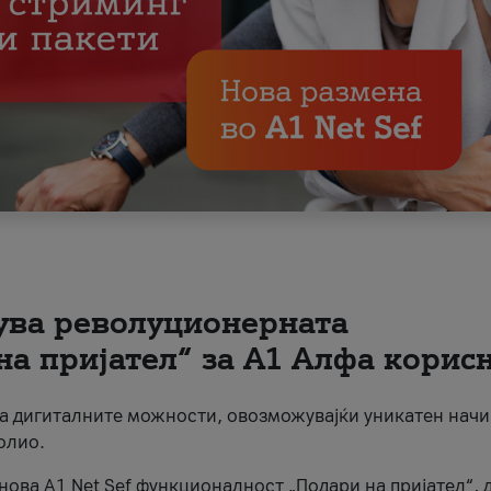
вува револуционерната
на пријател“ за А1 Алфа корис
на дигиталните можности, овозможувајќи уникатен начи
олио.
нова A1 Net Sef функционалност „Подари на пријател“, 