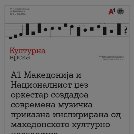
А1 Македонија и
Националниот џез
оркестар создадоа
современа музичка
приказна инспирирана од
македонското културно