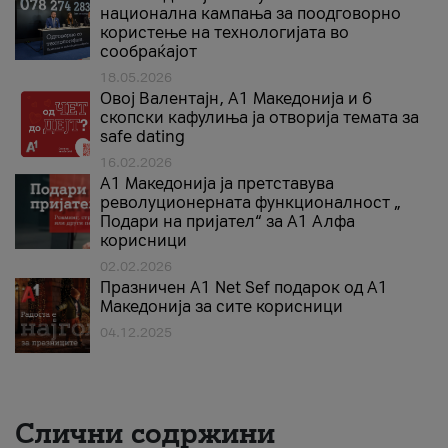
национална кампања за поодговорно
користење на технологијата во
сообраќајот
18.05.2026
Овој Валентајн, A1 Македонија и 6
скопски кафулиња ја отворија темата за
safe dating
16.02.2026
А1 Македонија ја претставува
револуционерната функционалност „
Подари на пријател“ за А1 Алфа
корисници
02.02.2026
Празничен A1 Net Sеf подарок од А1
Македонија за сите корисници
04.12.2025
Слични содржини