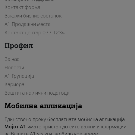
Контакт форма
Закажи бизнис состанок
A1 Продажни места
Контакт центар
077 1234
Профил
За нас
Новости
А1 Групација
Кариера
Заштита на лични податоци
Мобилна апликација
Единствено преку бесплатната мобилна апликација
Мојот A1
имате пристап до сите важни информации
за Вашите A1 услуги, во било кое време.