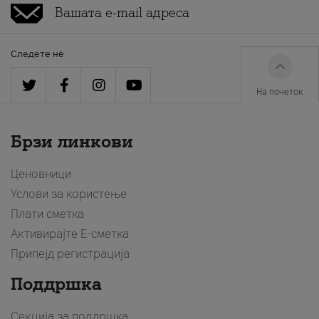
Следете нè
На почеток
Брзи линкови
Ценовници
Услови за користење
Плати сметка
Активирајте Е-сметка
Припејд регистрација
Поддршка
Секција за поддршка