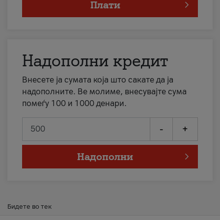
Плати
Надополни кредит
Внесете ја сумата која што сакате да ја
надополните. Ве молиме, внесувајте сума
помеѓу 100 и 1000 денари.
-
+
Надополни
Бидете во тек