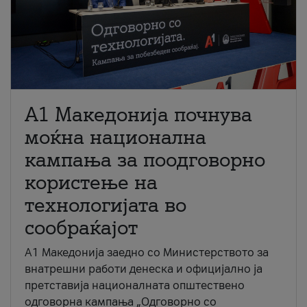
A1 Македонија почнува
моќна национална
кампања за поодговорно
користење на
технологијата во
сообраќајот
A1 Македонија заедно со Министерството за
внатрешни работи денеска и официјално ја
претставија националната општествено
одговорна кампања „Одговорно со