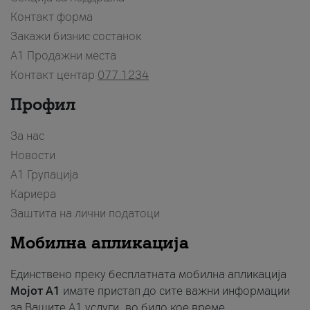
Контакт форма
Закажи бизнис состанок
A1 Продажни места
Контакт центар
077 1234
Профил
За нас
Новости
А1 Групација
Кариера
Заштита на лични податоци
Мобилна апликација
Единствено преку бесплатната мобилна апликација
Мојот A1
имате пристап до сите важни информации
за Вашите A1 услуги, во било кое време.