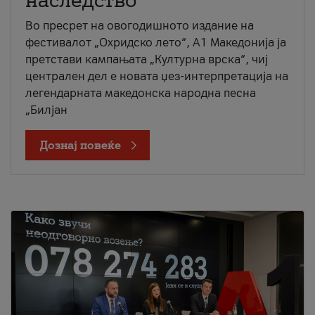
наследство
Во пресрет на овогодишното издание на
фестивалот „Охридско лето“, А1 Македонија ја
претстави кампањата „Културна врска“, чиј
централен дел е новата џез-интерпретација на
легендарната македонска народна песна
„Билјан
Дознај повеќе