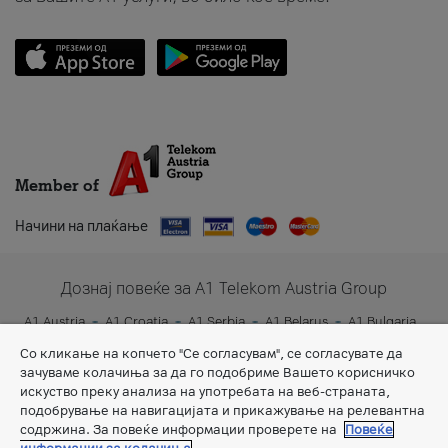
Member of
Начини на плаќање
Дознај повеќе за A1 Telekom Austria Group
A1 Austria
A1 Croatia
A1 Serbia
A1 Belarus
A1 Bulgaria
A1 Slovenia
A1 Digital
Со кликање на копчето "Се согласувам", се согласувате да
зачуваме колачиња за да го подобриме Вашето корисничко
искуство преку анализа на употребата на веб-страната,
подобрување на навигацијата и прикажување на релевантна
содржина. За повеќе информации проверете на
Повеќе