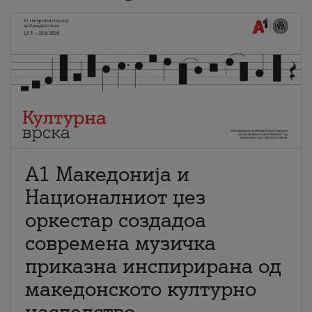
А1 Македонија и
Националниот џез
оркестар создадоа
современа музичка
приказна инспирирана од
македонското културно