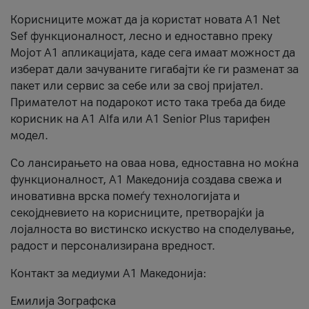
Корисниците можат да ја користат новата А1 Net
Sef функционалност, лесно и едноставно преку
Мојот А1 апликацијата, каде сега имаат можност да
изберат дали зачуваните гигабајти ќе ги разменат за
пакет или сервис за себе или за свој пријател.
Примателот на подарокот исто така треба да биде
корисник на А1 Alfa или A1 Senior Plus тарифен
модел.
Со лансирањето на оваа нова, едноставна но моќна
функционалност, А1 Македонија создава свежа и
иновативна врска помеѓу технологијата и
секојдневието на корисниците, претворајќи ја
лојалноста во вистинско искуство на споделување,
радост и персонализирана вредност.
Контакт за медиуми А1 Македонија:
Емилија Зографска