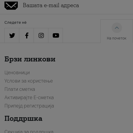
Следете нè
На почеток
Брзи линкови
Ценовници
Услови за користење
Плати сметка
Активирајте Е-сметка
Припејд регистрација
Поддршка
Секција за поддршка