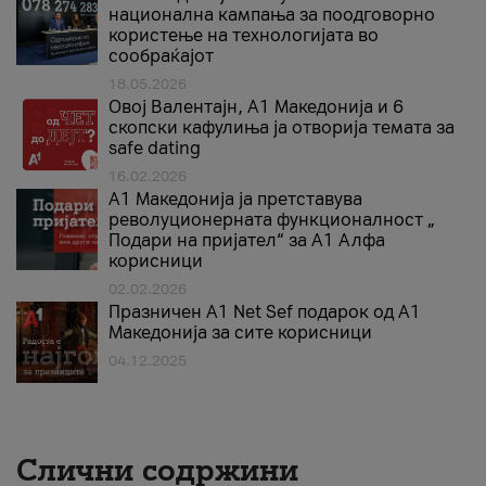
национална кампања за поодговорно
користење на технологијата во
сообраќајот
18.05.2026
Овој Валентајн, A1 Македонија и 6
скопски кафулиња ја отворија темата за
safe dating
16.02.2026
А1 Македонија ја претставува
револуционерната функционалност „
Подари на пријател“ за А1 Алфа
корисници
02.02.2026
Празничен A1 Net Sеf подарок од А1
Македонија за сите корисници
04.12.2025
Слични содржини