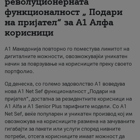
револуционерната
функционалност „ Подари
За нас
на пријател“ за А1 Алфа
#ПодобарОнлајн
корисници
А1 Македонија повторно го поместува лимитот на
дигиталните можности, овозможувајќи уникатен
начин за поврзување на корисниците преку своето
портфолио.
Од денеска, со големо задоволство А1 воведува
нова A1 Net Sef функционалност „Подари на
пријател“, достапна за резидентните корисници на
А1 Alfa и A1 Senior Plus тарифните модели. Со A1
Net Sef, веќе популарен и уникатен производ кој им
овозможува на корисниците размена на зачуваните
гигабајти за пакети или услуги според нивните
потреби, отсега корисниците имаат можност да