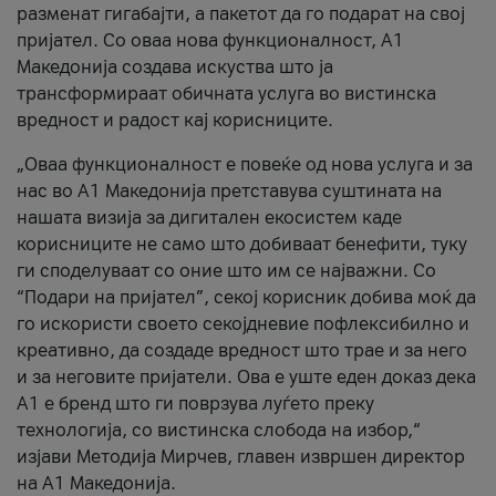
разменат гигабајти, а пакетот да го подарат на свој
пријател. Со оваа нова функционалност, А1
Македонија создава искуства што ја
трансформираат обичната услуга во вистинска
вредност и радост кај корисниците.
„Оваа функционалност е повеќе од нова услуга и за
нас во А1 Македонија претставува суштината на
нашата визија за дигитален екосистем каде
корисниците не само што добиваат бенефити, туку
ги споделуваат со оние што им се најважни. Со
“Подари на пријател”, секој корисник добива моќ да
го искористи своето секојдневие пофлексибилно и
креативно, да создаде вредност што трае и за него
и за неговите пријатели. Ова е уште еден доказ дека
А1 е бренд што ги поврзува луѓето преку
технологија, со вистинска слобода на избор,“
изјави Методија Мирчев, главен извршен директор
на А1 Македонија.