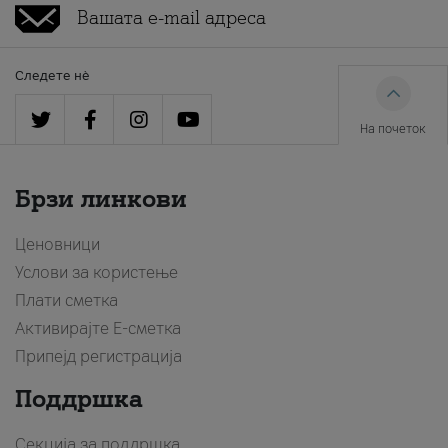
Следете нè
На почеток
Брзи линкови
Ценовници
Услови за користење
Плати сметка
Активирајте Е-сметка
Припејд регистрација
Поддршка
Секција за поддршка