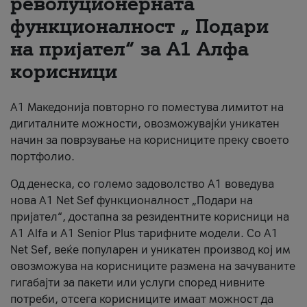
револуционерната
функционалност „ Подари
За нас
на пријател“ за А1 Алфа
#ПодобарОнлајн
корисници
А1 Македонија повторно го поместува лимитот на
дигиталните можности, овозможувајќи уникатен
начин за поврзување на корисниците преку своето
портфолио.
Од денеска, со големо задоволство А1 воведува
нова A1 Net Sef функционалност „Подари на
пријател“, достапна за резидентните корисници на
А1 Alfa и A1 Senior Plus тарифните модели. Со A1
Net Sef, веќе популарен и уникатен производ кој им
овозможува на корисниците размена на зачуваните
гигабајти за пакети или услуги според нивните
потреби, отсега корисниците имаат можност да