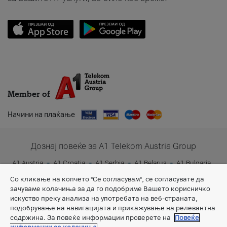
Member of
Начини на плаќање
Дознај повеќе за A1 Telekom Austria Group
A1 Austria
A1 Croatia
A1 Serbia
A1 Belarus
A1 Bulgaria
A1 Slovenia
A1 Digital
Со кликање на копчето "Се согласувам", се согласувате да
зачуваме колачиња за да го подобриме Вашето корисничко
искуство преку анализа на употребата на веб-страната,
подобрување на навигацијата и прикажување на релевантна
содржина. За повеќе информации проверете на
Повеќе