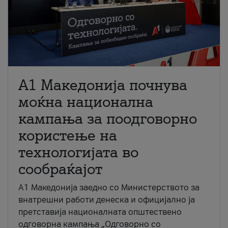
A1 Македонија почнува
моќна национална
кампања за поодговорно
користење на
технологијата во
сообраќајот
A1 Македонија заедно со Министерството за
внатрешни работи денеска и официјално ја
претставија националната општествено
одговорна кампања „Одговорно со