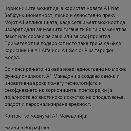
Корисниците можат да ја користат новата А1 Net
Sef функционалност, лесно и едноставно преку
Мојот А1 апликацијата, каде сега имаат можност да
изберат дали зачуваните гигабајти ќе ги разменат за
пакет или сервис за себе или за свој пријател.
Примателот на подарокот исто така треба да биде
корисник на А1 Alfa или A1 Senior Plus тарифен
модел.
Со лансирањето на оваа нова, едноставна но моќна
функционалност, А1 Македонија создава свежа и
иновативна врска помеѓу технологијата и
секојдневието на корисниците, претворајќи ја
лојалноста во вистинско искуство на споделување,
радост и персонализирана вредност.
Контакт за медиуми А1 Македонија:
Емилија Зографска