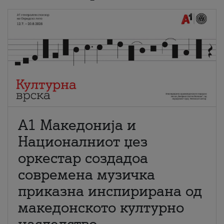
А1 Македонија и
Националниот џез
оркестар создадоа
современа музичка
приказна инспирирана од
македонското културно