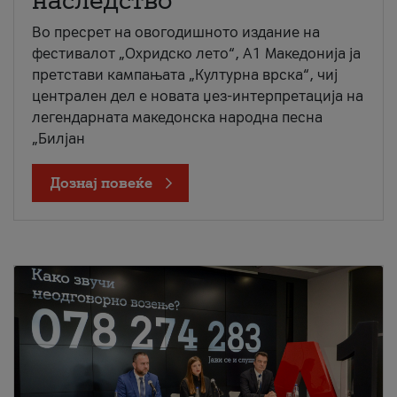
наследство
Во пресрет на овогодишното издание на
фестивалот „Охридско лето“, А1 Македонија ја
претстави кампањата „Културна врска“, чиј
централен дел е новата џез-интерпретација на
легендарната македонска народна песна
„Билјан
Дознај повеќе