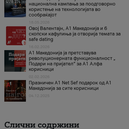
национална кампања за поодговорно
користење на технологијата во
сообраќајот
18.05.2026
Овој Валентајн, A1 Македонија и 6
скопски кафулиња ја отворија темата за
safe dating
16.02.2026
А1 Македонија ја претставува
револуционерната функционалност „
Подари на пријател“ за А1 Алфа
корисници
02.02.2026
Празничен A1 Net Sеf подарок од А1
Македонија за сите корисници
04.12.2025
Слични содржини