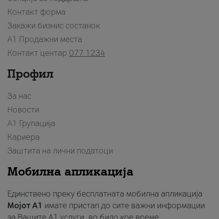
Контакт форма
Закажи бизнис состанок
A1 Продажни места
Контакт центар
077 1234
Профил
За нас
Новости
А1 Групација
Кариера
Заштита на лични податоци
Мобилна апликација
Единствено преку бесплатната мобилна апликација
Мојот A1
имате пристап до сите важни информации
за Вашите A1 услуги, во било кое време.