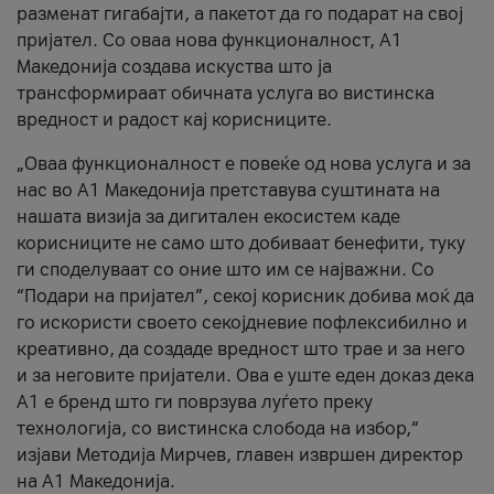
разменат гигабајти, а пакетот да го подарат на свој
пријател. Со оваа нова функционалност, А1
Македонија создава искуства што ја
трансформираат обичната услуга во вистинска
вредност и радост кај корисниците.
„Оваа функционалност е повеќе од нова услуга и за
нас во А1 Македонија претставува суштината на
нашата визија за дигитален екосистем каде
корисниците не само што добиваат бенефити, туку
ги споделуваат со оние што им се најважни. Со
“Подари на пријател”, секој корисник добива моќ да
го искористи своето секојдневие пофлексибилно и
креативно, да создаде вредност што трае и за него
и за неговите пријатели. Ова е уште еден доказ дека
А1 е бренд што ги поврзува луѓето преку
технологија, со вистинска слобода на избор,“
изјави Методија Мирчев, главен извршен директор
на А1 Македонија.