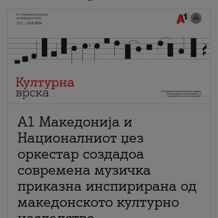
А1 Македонија и
Националниот џез
оркестар создадоа
современа музичка
приказна инспирирана од
македонското културно