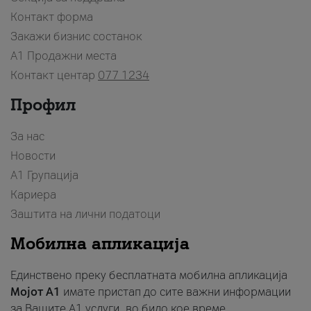
Контакт форма
Закажи бизнис состанок
A1 Продажни места
Контакт центар
077 1234
Профил
За нас
Новости
А1 Групација
Кариера
Заштита на лични податоци
Мобилна апликација
Единствено преку бесплатната мобилна апликација
Мојот A1
имате пристап до сите важни информации
за Вашите A1 услуги, во било кое време.