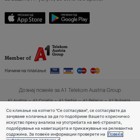
Member of
Начини на плаќање
Дознај повеќе за A1 Telekom Austria Group
A1 Austria
A1 Croatia
A1 Serbia
A1 Belarus
A1 Bulgaria
A1 Slovenia
A1 Digital
Со кликање на копчето "Се согласувам", се согласувате да
зачуваме колачиња за да го подобриме Вашето корисничко
искуство преку анализа на употребата на веб-страната,
подобрување на навигацијата и прикажување на релевантна
содржина. За повеќе информации проверете на
Повеќе