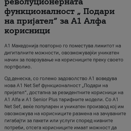
револуционерната
функционалност „ Подари
За нас
на пријател“ за А1 Алфа
#ПодобарОнлајн
корисници
А1 Македонија повторно го поместува лимитот на
дигиталните можности, овозможувајќи уникатен
начин за поврзување на корисниците преку своето
портфолио.
Од денеска, со големо задоволство А1 воведува
нова A1 Net Sef функционалност „Подари на
пријател“, достапна за резидентните корисници на
А1 Alfa и A1 Senior Plus тарифните модели. Со A1
Net Sef, веќе популарен и уникатен производ кој им
овозможува на корисниците размена на зачуваните
гигабајти за пакети или услуги според нивните
потреби, отсега корисниците имаат можност да