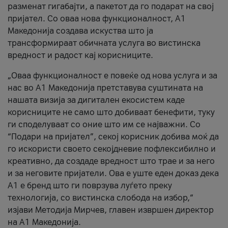
разменат гигабајти, а пакетот да го подарат на свој
пријател. Со оваа нова функционалност, А1
Македонија создава искуства што ја
трансформираат обичната услуга во вистинска
вредност и радост кај корисниците.
„Оваа функционалност е повеќе од нова услуга и за
нас во А1 Македонија претставува суштината на
нашата визија за дигитален екосистем каде
корисниците не само што добиваат бенефити, туку
ги споделуваат со оние што им се најважни. Со
“Подари на пријател”, секој корисник добива моќ да
го искористи своето секојдневие пофлексибилно и
креативно, да создаде вредност што трае и за него
и за неговите пријатели. Ова е уште еден доказ дека
А1 е бренд што ги поврзува луѓето преку
технологија, со вистинска слобода на избор,“
изјави Методија Мирчев, главен извршен директор
на А1 Македонија.