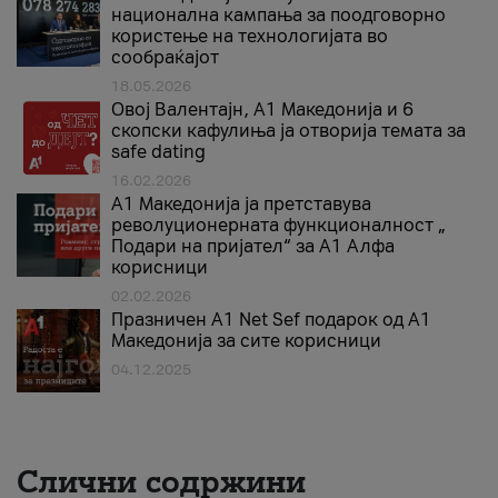
национална кампања за поодговорно
користење на технологијата во
сообраќајот
18.05.2026
Овој Валентајн, A1 Македонија и 6
скопски кафулиња ја отворија темата за
safe dating
16.02.2026
А1 Македонија ја претставува
револуционерната функционалност „
Подари на пријател“ за А1 Алфа
корисници
02.02.2026
Празничен A1 Net Sеf подарок од А1
Македонија за сите корисници
04.12.2025
Слични содржини