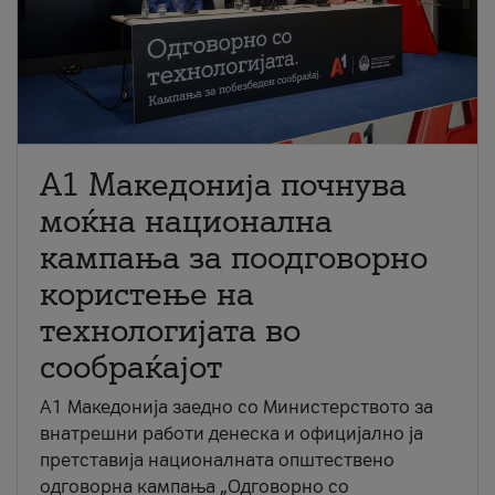
A1 Македонија почнува
моќна национална
кампања за поодговорно
користење на
технологијата во
сообраќајот
A1 Македонија заедно со Министерството за
внатрешни работи денеска и официјално ја
претставија националната општествено
одговорна кампања „Одговорно со