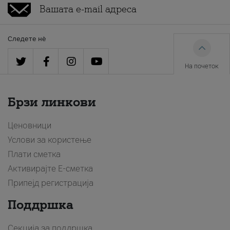
Следете нè
На почеток
Брзи линкови
Ценовници
Услови за користење
Плати сметка
Активирајте Е-сметка
Припејд регистрација
Поддршка
Секција за поддршка