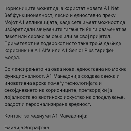
Корисниците можат да ја користат новата А1 Net
Sef функционалност, лесно и едноставно преку
Мојот А1 апликацијата, каде сега имаат можност да
изберат дали зачуваните гигабајти ќе ги разменат за
пакет или сервис за себе или за свој пријател.
Примателот на подарокот исто така треба да биде
корисник на А1 Alfa или A1 Senior Plus тарифен
модел.
Со лансирањето на оваа нова, едноставна но моќна
функционалност, А1 Македонија создава свежа и
иновативна врска помеѓу технологијата и
секојдневието на корисниците, претворајќи ја
лојалноста во вистинско искуство на споделување,
радост и персонализирана вредност.
Контакт за медиуми А1 Македонија:
Емилија Зографска